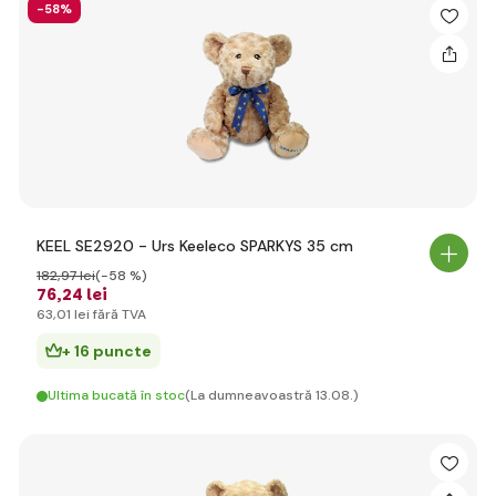
-58%
KEEL SE2920 - Urs Keeleco SPARKYS 35 cm
182
,97 lei
(-58 %)
76
,24 lei
63
,01 lei
fără TVA
+ 16 puncte
Ultima bucată în stoc
(La dumneavoastră 13.08.)