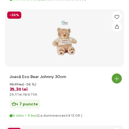
-56%
Joacă Eco Bear Johnny 30cm
79
,77 lei
(-56 %)
35
,30 lei
29
,17 lei
fără TVA
+ 7 puncte
În stoc > 5 buc
(La dumneavoastră 13.08.)