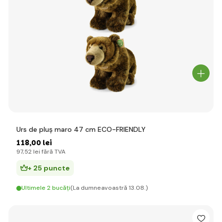
Urs de pluș maro 47 cm ECO-FRIENDLY
118
,00 lei
97
,52 lei
fără TVA
+ 25 puncte
Ultimele 2 bucăți
(La dumneavoastră 13.08.)