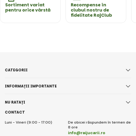
Sortiment variat
Recompense în
pentru orice vârstă
clubul nostru de
fidelitate RajClub
CATEGORII
INFORMAȚII IMPORTANTE
NU RATAȚI
CONTACT
Luni - Vineri (9:00 - 17:00)
De obicei răspundem în termen de
8 ore
info@raijucarii.ro