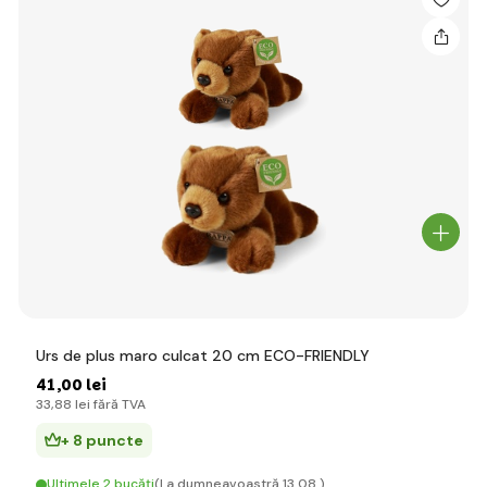
Urs de plus maro culcat 20 cm ECO-FRIENDLY
41
,00 lei
33
,88 lei
fără TVA
+ 8 puncte
Ultimele 2 bucăți
(La dumneavoastră 13.08.)