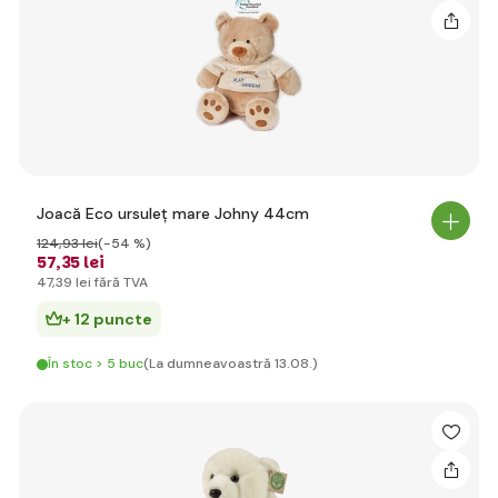
Joacă Eco ursuleț mare Johny 44cm
124
,93 lei
(-54 %)
57
,35 lei
47
,39 lei
fără TVA
+ 12 puncte
În stoc > 5 buc
(La dumneavoastră 13.08.)