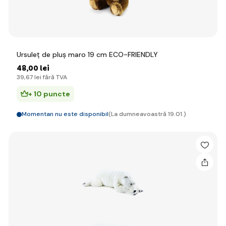
Ursuleț de pluș maro 19 cm ECO-FRIENDLY
48
,00 lei
39
,67 lei
fără TVA
+ 10 puncte
Momentan nu este disponibil
(La dumneavoastră 19.01.)