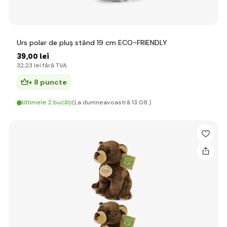
Urs polar de pluș stând 19 cm ECO-FRIENDLY
39
,00 lei
32
,23 lei
fără TVA
+ 8 puncte
Ultimele 2 bucăți
(La dumneavoastră 13.08.)