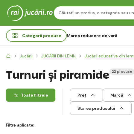
Categorii
produse
Marea reducere de vară
Jucării
JUCĂRII DIN LEMN
Jucării educative din lem
Turnuri și piramide
22 produse
Toate filtrele
Preț
Marcă
Starea produsului
Filtre aplicate: