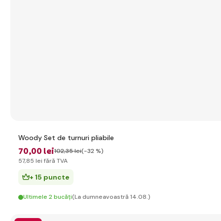
Woody Set de turnuri pliabile
70
,00 lei
102
,35 lei
(-32 %)
57
,85 lei
fără TVA
+ 15 puncte
Ultimele 2 bucăți
(La dumneavoastră 14.08.)