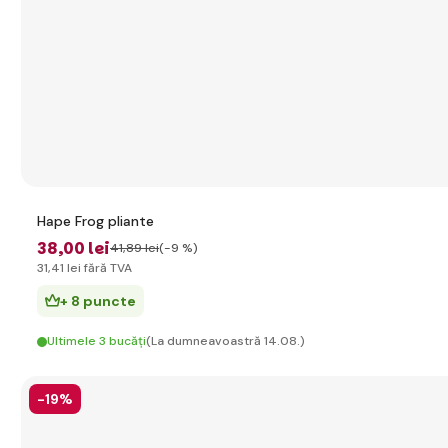
Hape Frog pliante
38
,00 lei
41
,89 lei
(-9 %)
31
,41 lei
fără TVA
+ 8 puncte
Ultimele 3 bucăți
(La dumneavoastră 14.08.)
-19%