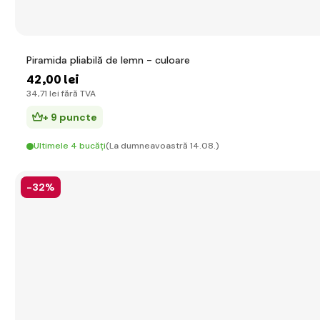
Piramida pliabilă de lemn - culoare
42
,00 lei
34
,71 lei
fără TVA
+ 9 puncte
Ultimele 4 bucăți
(La dumneavoastră 14.08.)
-32%