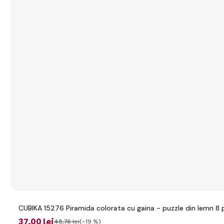
CUBIKA 15276 Piramida colorata cu gaina - puzzle din lemn 8 
37
,00 lei
45
,76 lei
(-19 %)