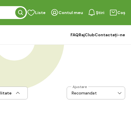
Liste
Contul meu
Știri
Coș
FAQ
RajClub
Contactați-ne
Ajustare
litate