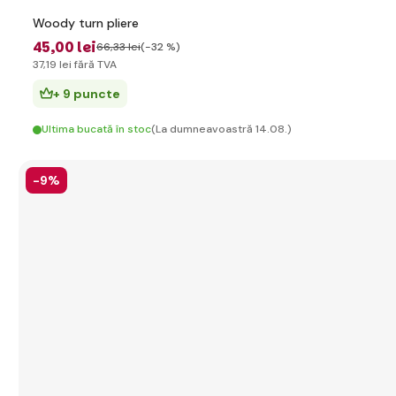
Woody turn pliere
45
,00 lei
66
,33 lei
(-32 %)
37
,19 lei
fără TVA
+ 9 puncte
Ultima bucată în stoc
(La dumneavoastră 14.08.)
-9%