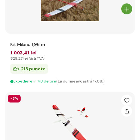
Kit Milano 1,96 m
1 003
,41 lei
829
,27 lei
fără TVA
+ 218 puncte
Expediere in 48 de ore
(La dumneavoastră 17.08.)
-3%