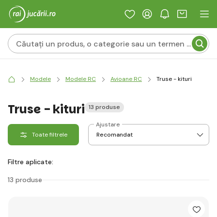
Modele
Modele RC
Avioane RC
Truse - kituri
Truse - kituri
13 produse
Ajustare
Toate filtrele
Filtre aplicate:
13 produse