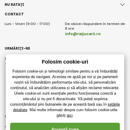
NU RATAȚI
CONTACT
Luni - Vineri (9:00 - 17:00)
De obicei răspundem în termen de
8 ore
info@raijucarii.ro
URMĂRIȚI-NE
Facebook
Instagram
Romanian
© 2018 - 2026 RaiJucării.ro, Toate drepturile rezervate
Această pagină este protejată prin reCAPTCHA și se aplică