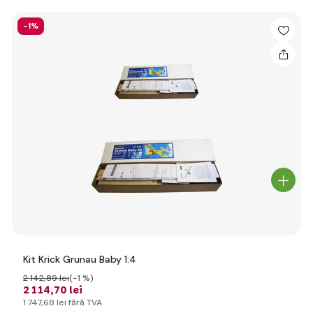
-1%
Kit Krick Grunau Baby 1:4
2 142
,89 lei
(-1 %)
2 114
,70 lei
1 747
,68 lei
fără TVA