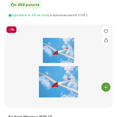
+ 459 puncte
Expediere in 48 de ore
(La dumneavoastră 17.08.)
-1%
Kit Krick Minimoa 1936 1:5