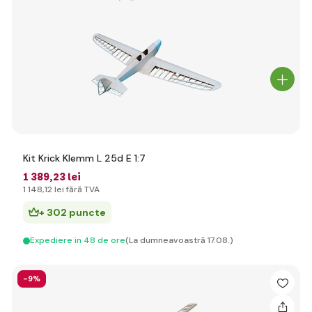
Kit Krick Klemm L 25d E 1:7
1 389
,23 lei
1 148
,12 lei
fără TVA
+ 302 puncte
Expediere in 48 de ore
(La dumneavoastră 17.08.)
-9%