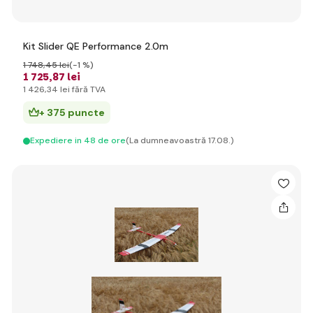
Kit Slider QE Performance 2.0m
1 748
,45 lei
(-1 %)
1 725
,87 lei
1 426
,34 lei
fără TVA
+ 375 puncte
Expediere in 48 de ore
(La dumneavoastră 17.08.)