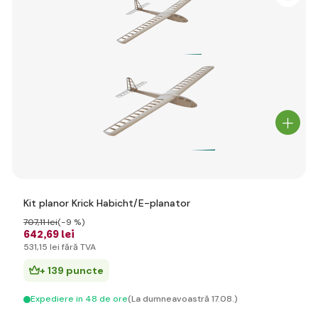
Kit planor Krick Habicht/E-planator
707
,11 lei
(-9 %)
642
,69 lei
531
,15 lei
fără TVA
+ 139 puncte
Expediere in 48 de ore
(La dumneavoastră 17.08.)