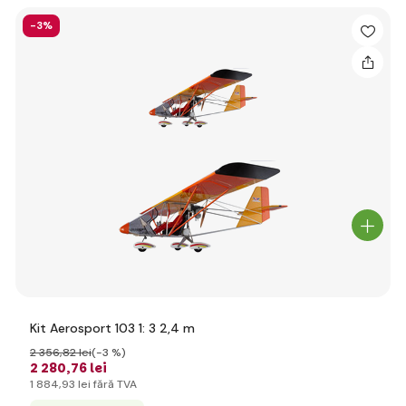
-3%
Kit Aerosport 103 1: 3 2,4 m
2 356
,82 lei
(-3 %)
2 280
,76 lei
1 884
,93 lei
fără TVA