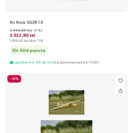
Kit Krick SG38 1:4
2 464
,29 lei
(-6 %)
2 321
,90 lei
1 918
,93 lei
fără TVA
+ 504 puncte
Expediere in 48 de ore
(La dumneavoastră 17.08.)
-10%