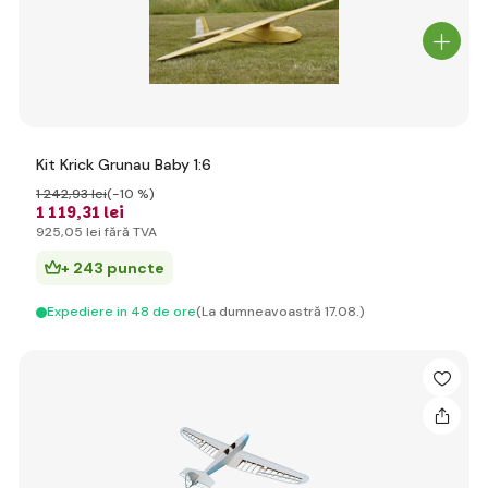
Kit Krick Grunau Baby 1:6
1 242
,93 lei
(-10 %)
1 119
,31 lei
925
,05 lei
fără TVA
+ 243 puncte
Expediere in 48 de ore
(La dumneavoastră 17.08.)