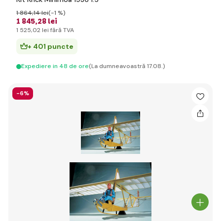
1 864
,14 lei
(-1 %)
1 845
,28 lei
1 525
,02 lei
fără TVA
+ 401 puncte
Expediere in 48 de ore
(La dumneavoastră 17.08.)
-6%