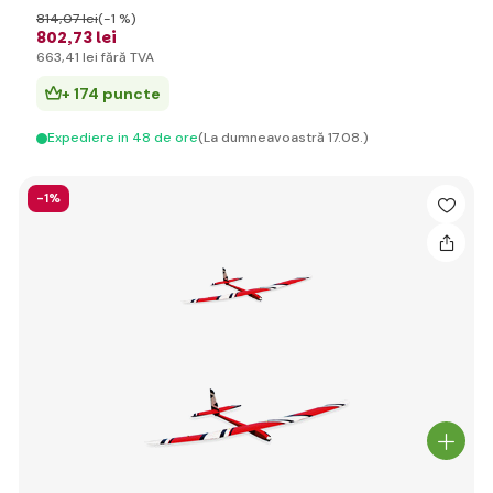
814
,07 lei
(-1 %)
802
,73 lei
663
,41 lei
fără TVA
+ 174 puncte
Expediere in 48 de ore
(La dumneavoastră 17.08.)
-1%