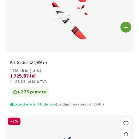
Kit Slider Q 1,99 m
1 778
,25 lei
(-3 %)
1 725
,87 lei
1 426
,34 lei
fără TVA
+ 375 puncte
Expediere in 48 de ore
(La dumneavoastră 17.08.)
-2%