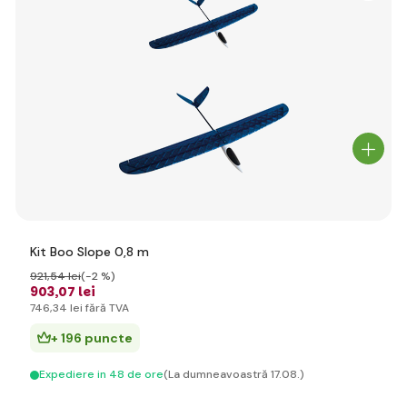
Kit Boo Slope 0,8 m
921
,54 lei
(-2 %)
903
,07 lei
746
,34 lei
fără TVA
+ 196 puncte
Expediere in 48 de ore
(La dumneavoastră 17.08.)