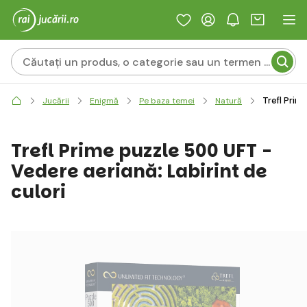
Trefl Prim
Jucării
Enigmă
Pe baza temei
Natură
Trefl Prime puzzle 500 UFT -
Vedere aeriană: Labirint de
culori