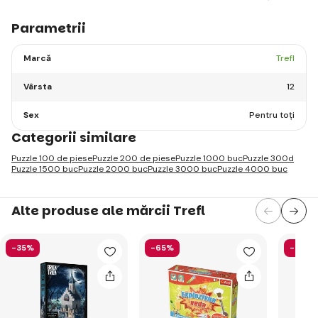
Parametrii
Marcă
Trefl
Vârsta
12
Sex
Pentru toți
Categorii similare
Puzzle 100 de piese
Puzzle 200 de piese
Puzzle 1000 buc
Puzzle 300d
Puzzle 1500 buc
Puzzle 2000 buc
Puzzle 3000 buc
Puzzle 4000 buc
Alte produse ale mărcii Trefl
-35%
-65%
-44%