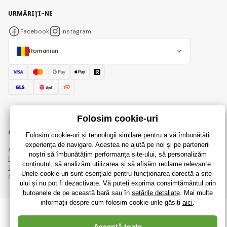
URMĂRIȚI-NE
Facebook
Instagram
Romanian
© 2018 - 2026 RaiJucării.ro, Toate drepturile rezervate
Această pagină este protejată prin reCAPTCHA și se aplică
Regulile de protecție a datelor personale
companiile Google și ale lor
Termeni și condiții
.
Crearea de magazine online eficiente de la
RIESENIA