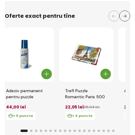
Oferte exact pentru tine
Adeziv permanent
Trefl Puzzle
Adezi
pentru puzzle
Romantic Paris 500
44
,00 lei
22
,05 lei
20
,0
25
,04 lei
+ 9 puncte
+ 4 puncte
+