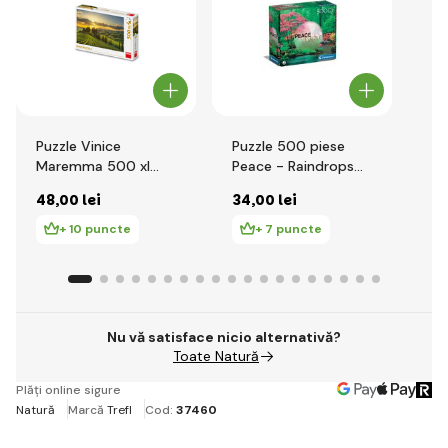
Puzzle Vinice
Puzzle 500 piese
Pu
Maremma 500 xl
Peace - Raindrops
Pe
piese
Lullaby
no
48
,00 lei
34
,00 lei
34
+ 10 puncte
+ 7 puncte
Nu vă satisface nicio alternativă?
Toate Natură
Plăți online sigure
Natură
Marcă
Trefl
Cod:
37460