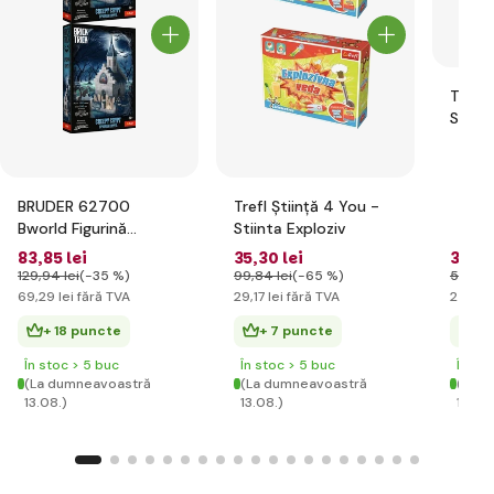
Trefl 
Safari
BRUDER 62700
Trefl Știință 4 You -
Bworld Figurină
Stiinta Exploziv
pompier cu scară și
83
,85 lei
35
,30 lei
30
,85
accesorii
129
,94 lei
(-35 %)
99
,84 lei
(-65 %)
54
,69 
69
,29 lei
fără TVA
29
,17 lei
fără TVA
25
,49 
+ 18 puncte
+ 7 puncte
+ 
În stoc > 5 buc
În stoc > 5 buc
În st
(La dumneavoastră
(La dumneavoastră
(La d
13.08.)
13.08.)
13.08.