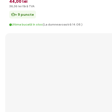
44
,00 lei
36
,36 lei
fără TVA
+ 9 puncte
Ultima bucată în stoc
(La dumneavoastră 14.08.)