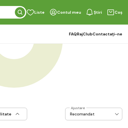
Liste
Contul meu
Știri
Coș
FAQ
RajClub
Contactați-ne
Ajustare
litate