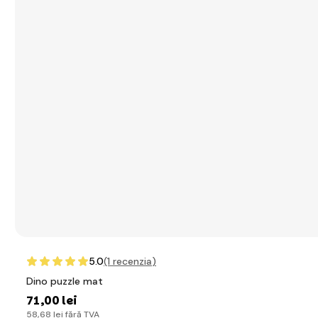
5.0
(1
recenzia
)
Dino puzzle mat
71
,00 lei
58
,68 lei
fără TVA