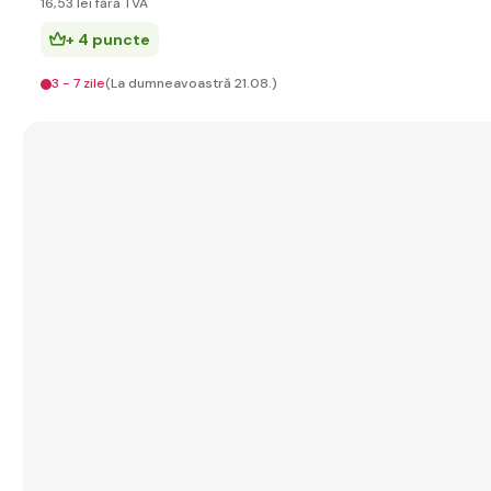
16
,53 lei
fără TVA
+ 4 puncte
3 - 7 zile
(La dumneavoastră 21.08.)