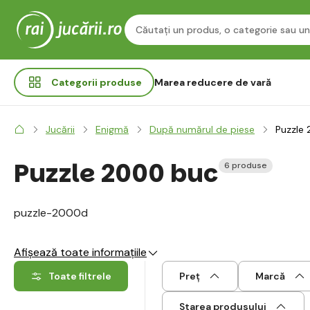
Categorii
produse
Marea reducere de vară
Jucării
Enigmă
După numărul de piese
Puzzle
Puzzle 2000 buc
6 produse
puzzle-2000d
Afișează toate informațiile
Toate filtrele
Preț
Marcă
Starea produsului