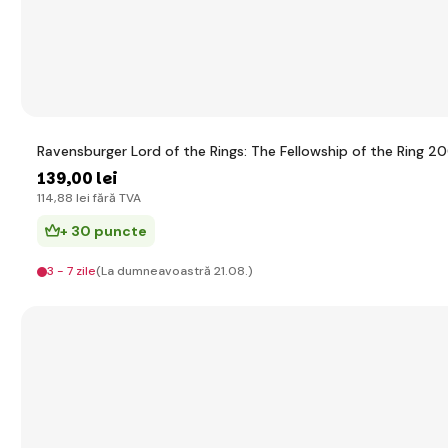
Ravensburger Lord of the Rings: The Fellowship of the Ring 2
139
,00 lei
114
,88 lei
fără TVA
+ 30 puncte
3 - 7 zile
(La dumneavoastră 21.08.)