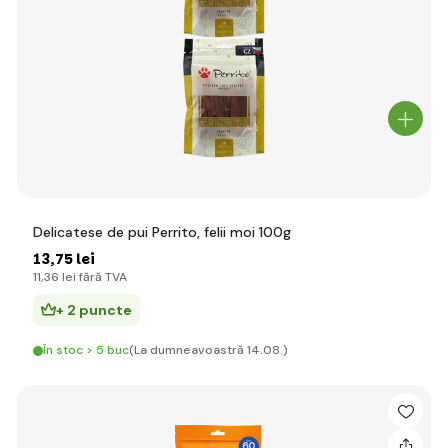
Delicatese de pui Perrito, felii moi 100g
13
,75 lei
11
,36 lei
fără TVA
+ 2 puncte
În stoc > 5 buc
(La dumneavoastră 14.08.)