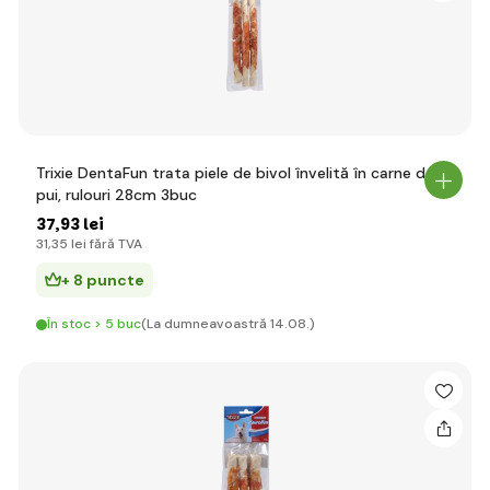
Trixie DentaFun trata piele de bivol învelită în carne de
pui, rulouri 28cm 3buc
37
,93 lei
31
,35 lei
fără TVA
+ 8 puncte
În stoc > 5 buc
(La dumneavoastră 14.08.)