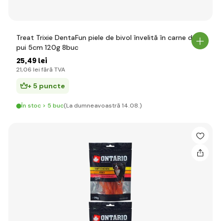
Treat Trixie DentaFun piele de bivol învelită în carne de
pui 5cm 120g 8buc
25
,49 lei
21
,06 lei
fără TVA
+ 5 puncte
În stoc > 5 buc
(La dumneavoastră 14.08.)