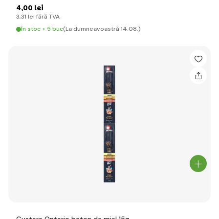
4
,00 lei
3
,31 lei
fără TVA
În stoc > 5 buc
(La dumneavoastră 14.08.)