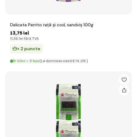
Delicate Perrito rață și cod, sandviș 100g
13
,75 lei
11
,36 lei
fără TVA
+ 2 puncte
În stoc > 5 buc
(La dumneavoastră 14.08.)