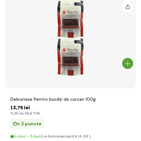
Delicatese Perrito bucăți de curcan 100g
13
,75 lei
11
,36 lei
fără TVA
+ 2 puncte
În stoc > 5 buc
(La dumneavoastră 14.08.)