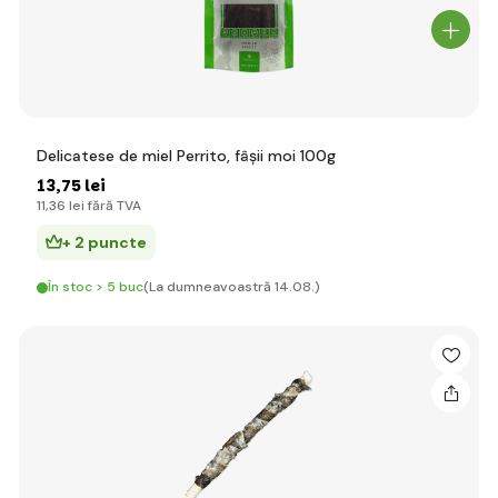
Delicatese de miel Perrito, fâșii moi 100g
13
,75 lei
11
,36 lei
fără TVA
+ 2 puncte
În stoc > 5 buc
(La dumneavoastră 14.08.)