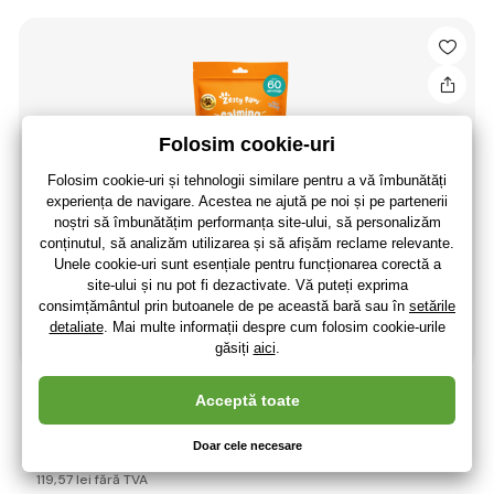
Zesty Paws Calming Chews (60 buc) – supliment
alimentar funcțional pentru câini pentru calm și bunăs
144
,68 lei
119
,57 lei
fără TVA