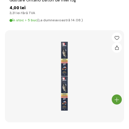
Gustare Ontario baton de miel 15g
4
,00 lei
3
,31 lei
fără TVA
În stoc > 5 buc
(La dumneavoastră 14.08.)