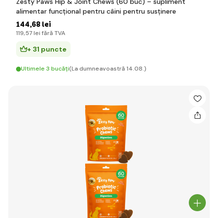
Zesty Paws Hip & Joint Chews (60 buc) – supliment
alimentar funcțional pentru câini pentru susținere
144
,68 lei
119
,57 lei
fără TVA
+ 31 puncte
Ultimele 3 bucăți
(La dumneavoastră 14.08.)