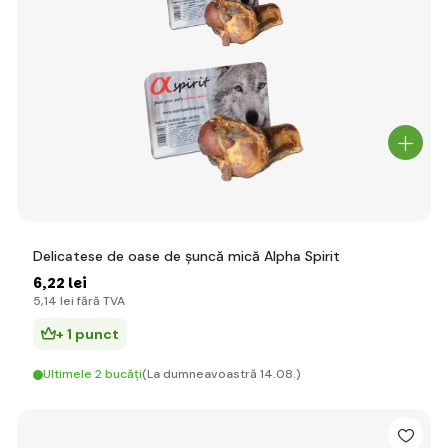
Delicatese de oase de șuncă mică Alpha Spirit
6
,22 lei
5
,14 lei
fără TVA
+ 1 punct
Ultimele 2 bucăți
(La dumneavoastră 14.08.)