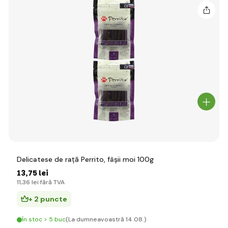
Delicatese de rață Perrito, fâșii moi 100g
13
,75 lei
11
,36 lei
fără TVA
+ 2 puncte
În stoc > 5 buc
(La dumneavoastră 14.08.)