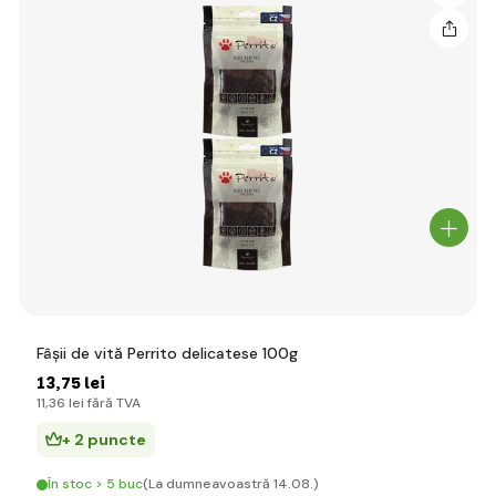
Fâșii de vită Perrito delicatese 100g
13
,75 lei
11
,36 lei
fără TVA
+ 2 puncte
În stoc > 5 buc
(La dumneavoastră 14.08.)