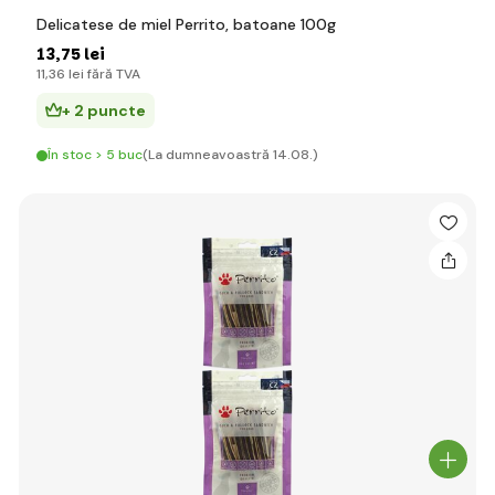
Delicatese de miel Perrito, batoane 100g
13
,75 lei
11
,36 lei
fără TVA
+ 2 puncte
În stoc > 5 buc
(La dumneavoastră 14.08.)