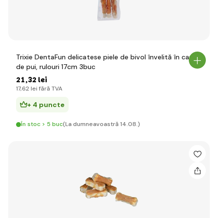
Trixie DentaFun delicatese piele de bivol învelită în carne
de pui, rulouri 17cm 3buc
21
,32 lei
17
,62 lei
fără TVA
+ 4 puncte
În stoc > 5 buc
(La dumneavoastră 14.08.)