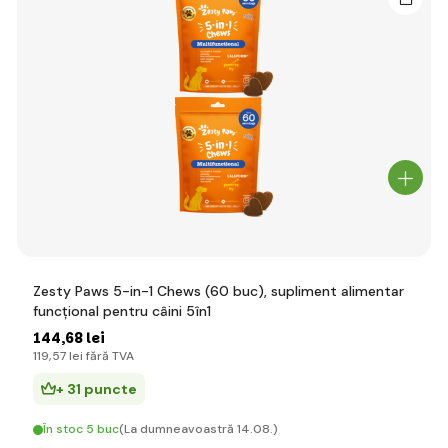
Zesty Paws 5-in-1 Chews (60 buc), supliment alimentar
funcțional pentru câini 5în1
144
,68 lei
119
,57 lei
fără TVA
+ 31 puncte
În stoc 5 buc
(La dumneavoastră 14.08.)