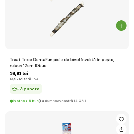
Treat Trixie DentaFun piele de bivol învelită în pește,
rulouri 12cm 10buc
16
,91 lei
13
,97 lei
fără TVA
+ 3 puncte
În stoc > 5 buc
(La dumneavoastră 14.08.)