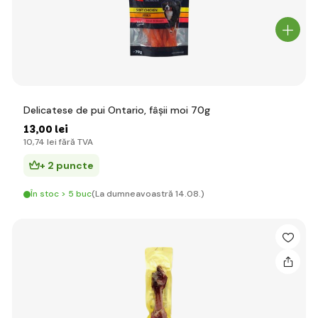
Delicatese de pui Ontario, fâșii moi 70g
13
,00 lei
10
,74 lei
fără TVA
+ 2 puncte
În stoc > 5 buc
(La dumneavoastră 14.08.)