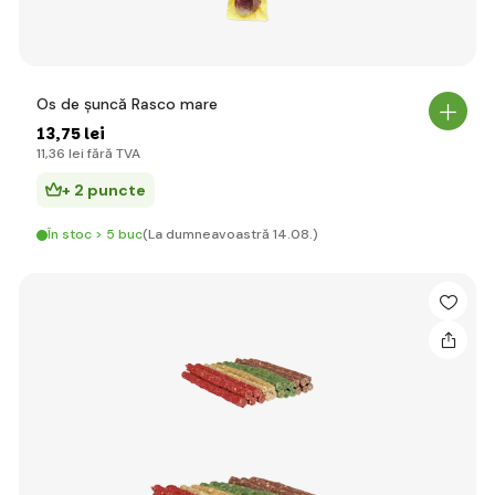
Os de șuncă Rasco mare
13
,75 lei
11
,36 lei
fără TVA
+ 2 puncte
În stoc > 5 buc
(La dumneavoastră 14.08.)