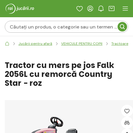
Jucării pentru afară
VEHICULE PENTRU COPII
Tractoare c
Tractor cu mers pe jos Falk
2056L cu remorcă Country
Star - roz