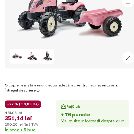
O copie realistă a unui tractor adevărat pentru micii aventurieri.
Întregul descriere
-22 % (
99
,89 lei
)
RajClub
451
,03 lei
+ 76 puncte
351
,14 lei
Mai multe informații despre club
290
,20 lei
fără TVA
În stoc > 5 buc