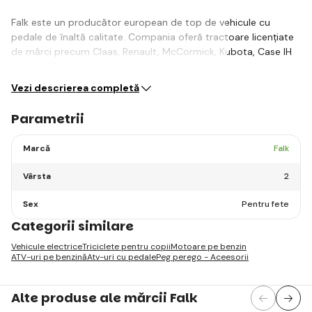
Falk este un producător european de top de vehicule cu
pedale de înaltă calitate. Compania oferă tractoare licențiate
de mărci precum Claas, Renault, McCormick, Kubota, Case IH
și altele. Toate vehiculele sunt fabricate în…
Vezi descrierea completă
Parametrii
Marcă
Falk
Vârsta
2
Sex
Pentru fete
Categorii similare
Vehicule electrice
Triciclete pentru copii
Motoare pe benzin
ATV-uri pe benzină
Atv-uri cu pedale
Peg perego - Aceesorii
Alte produse ale mărcii Falk