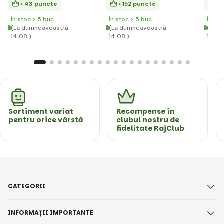
+ 43 puncte
+ 152 puncte
+ 
În stoc > 5 buc
În stoc > 5 buc
În st
(La dumneavoastră
(La dumneavoastră
(La d
14.08.)
14.08.)
14.08
Sortiment variat
Recompense în
pentru orice vârstă
clubul nostru de
fidelitate RajClub
CATEGORII
INFORMAȚII IMPORTANTE