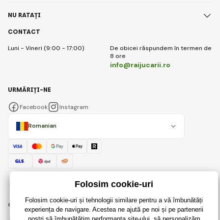
NU RATAȚI
CONTACT
Luni - Vineri (9:00 - 17:00)
De obicei răspundem în termen de
8 ore
info@raijucarii.ro
URMĂRIȚI-NE
Facebook
Instagram
Romanian
© 2018 - 2026 RaiJucării.ro, Toate drepturile rezervate