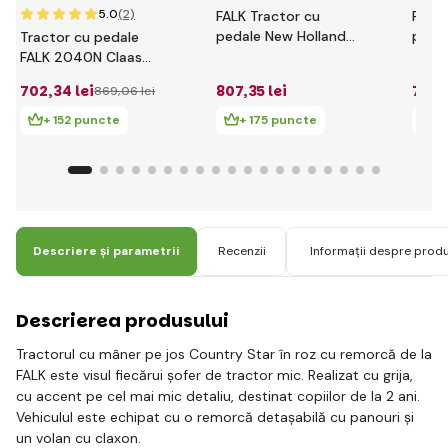
5.0
(2)
FALK Tractor cu
FALK 
pedale New Holland
peda
Tractor cu pedale
T8 cu remorcă
240C
FALK 2040N Claas
3090B
remo
Arion 410 cu cupă,
702
,34 lei
807
,35 lei
713
,
869
,06 lei
excavator și
remorcă
+ 152 puncte
+ 175 puncte
+
Descriere și parametrii
Recenzii
Informații despre prod
Descrierea produsului
Tractorul cu mâner pe jos Country Star în roz cu remorcă de la
FALK este visul fiecărui șofer de tractor mic. Realizat cu grija,
cu accent pe cel mai mic detaliu, destinat copiilor de la 2 ani.
Vehiculul este echipat cu o remorcă detașabilă cu panouri și
un volan cu claxon.