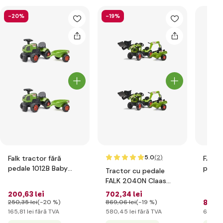
-20%
-19%
5.0
(2
)
Falk tractor fără
FALK 
pedale 1012B Baby
pedale New Hol
Tractor cu pedale
Claas Axos cu
T8 cu
FALK 2040N Claas
remorcă
Arion 410 cu cupă,
200
,63 lei
702
,34 lei
excavator și remorcă
807
,3
250
,35 lei
(-20 %)
869
,06 lei
(-19 %)
165
,81 lei
fără TVA
580
,45 lei
fără TVA
667
,23