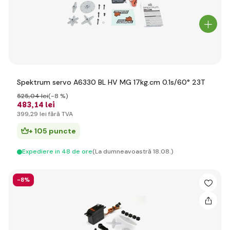
Spektrum servo A6330 BL HV MG 17kg.cm 0.1s/60° 23T
525
,04 lei
(-8 %)
483
,14 lei
399
,29 lei
fără TVA
+ 105 puncte
Expediere in 48 de ore
(La dumneavoastră 18.08.)
-8%