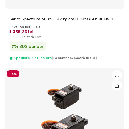
Servo Spektrum A6350 61.4kg.cm 0.095s/60° BL HV 23T
1 420
,89 lei
(-2 %)
1 389
,23 lei
1 148
,12 lei
fără TVA
+ 302 puncte
Expediere in 48 de ore
(La dumneavoastră 18.08.)
-8%