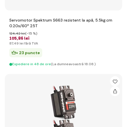
Servomotor Spektrum S663 rezistent la apă, 5.5kg.cm
0.20s/60° 25T
124
,42 lei
(-15 %)
105
,86 lei
87
,49 lei
fără TVA
+ 23 puncte
Expediere in 48 de ore
(La dumneavoastră 18.08.)