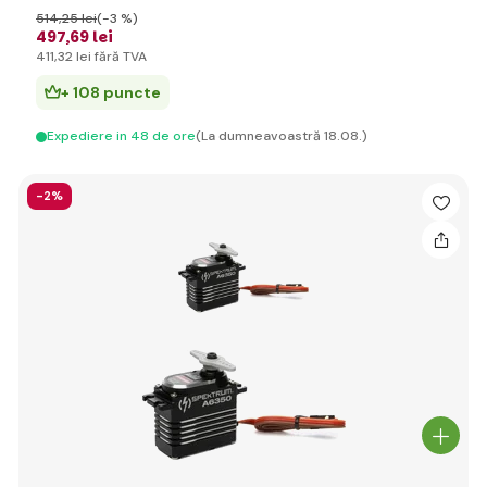
514
,25 lei
(-3 %)
497
,69 lei
411
,32 lei
fără TVA
+ 108 puncte
Expediere in 48 de ore
(La dumneavoastră 18.08.)
-2%