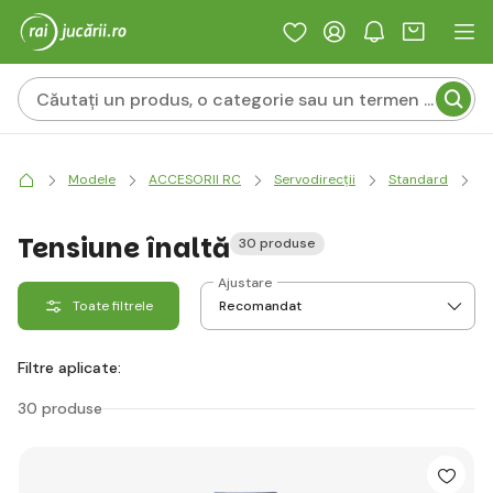
Modele
ACCESORII RC
Servodirecții
Standard
Di
Tensiune înaltă
30 produse
Ajustare
Toate filtrele
Filtre aplicate:
30 produse