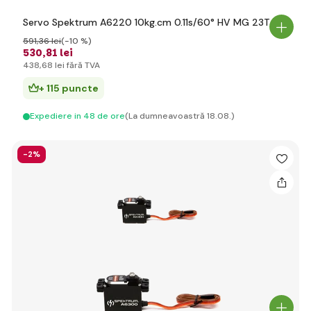
Servo Spektrum A6220 10kg.cm 0.11s/60° HV MG 23T
591
,36 lei
(-10 %)
530
,81 lei
438
,68 lei
fără TVA
+ 115 puncte
Expediere in 48 de ore
(La dumneavoastră 18.08.)
-2%