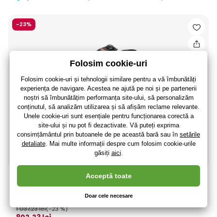
-23%
Spektrum servo S6285 cu cuplu mare HV MG Race
35.7kg.cm 0.10s/60° 23T
1 037
,23 lei
(-23 %)