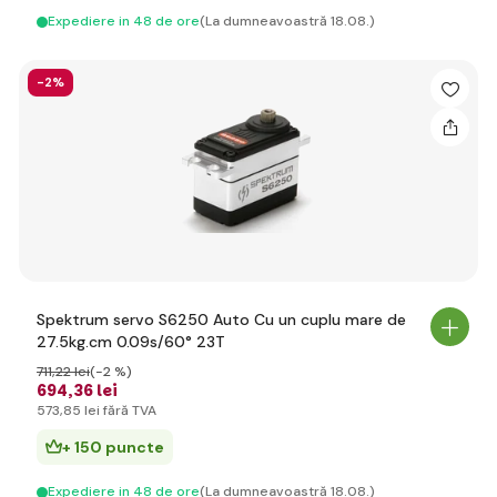
Expediere in 48 de ore
(La dumneavoastră 18.08.)
-2%
Spektrum servo S6250 Auto Cu un cuplu mare de
27.5kg.cm 0.09s/60° 23T
711
,22 lei
(-2 %)
694
,36 lei
573
,85 lei
fără TVA
+ 150 puncte
Expediere in 48 de ore
(La dumneavoastră 18.08.)