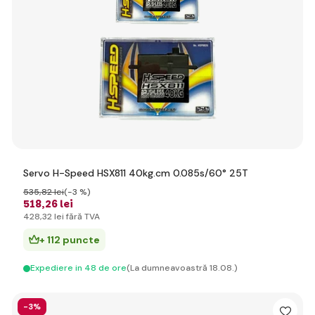
Servo H-Speed HSX811 40kg.cm 0.085s/60° 25T
535
,82 lei
(-3 %)
518
,26 lei
428
,32 lei
fără TVA
+ 112 puncte
Expediere in 48 de ore
(La dumneavoastră 18.08.)
-3%