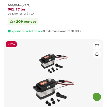
983
,75 lei
(-2 %)
961
,77 lei
794
,85 lei
fără TVA
+ 209 puncte
Expediere in 48 de ore
(La dumneavoastră 18.08.)
-15%