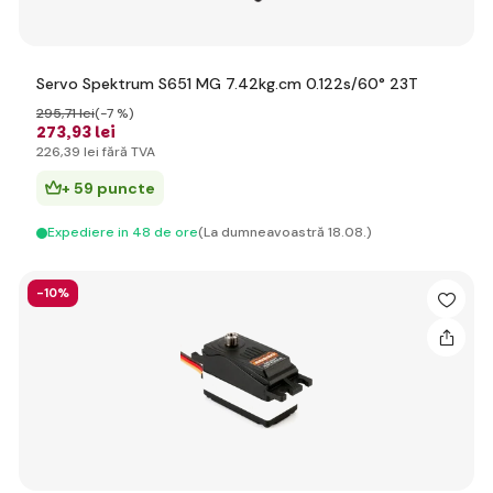
Servo Spektrum S651 MG 7.42kg.cm 0.122s/60° 23T
295
,71 lei
(-7 %)
273
,93 lei
226
,39 lei
fără TVA
+ 59 puncte
Expediere in 48 de ore
(La dumneavoastră 18.08.)
-10%