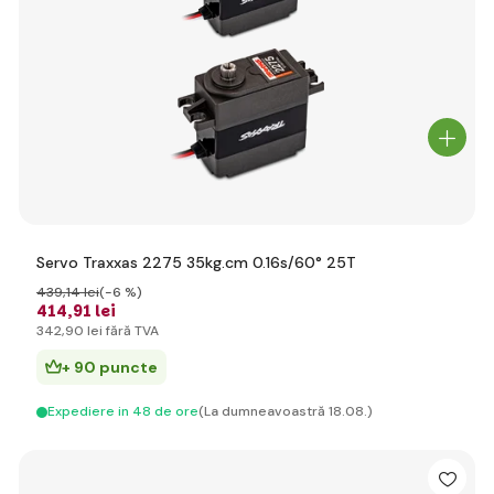
Servo Traxxas 2275 35kg.cm 0.16s/60° 25T
439
,14 lei
(-6 %)
414
,91 lei
342
,90 lei
fără TVA
+ 90 puncte
Expediere in 48 de ore
(La dumneavoastră 18.08.)