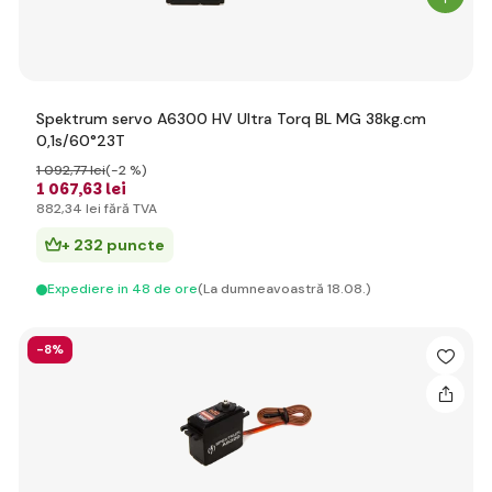
Spektrum servo A6300 HV Ultra Torq BL MG 38kg.cm
0,1s/60°23T
1 092
,77 lei
(-2 %)
1 067
,63 lei
882
,34 lei
fără TVA
+ 232 puncte
Expediere in 48 de ore
(La dumneavoastră 18.08.)
-8%