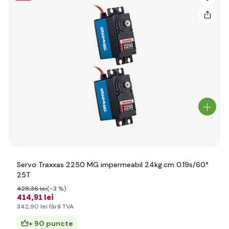
Servo Traxxas 2250 MG impermeabil 24kg.cm 0.19s/60°
25T
428
,36 lei
(-3 %)
414
,91 lei
342
,90 lei
fără TVA
+ 90 puncte