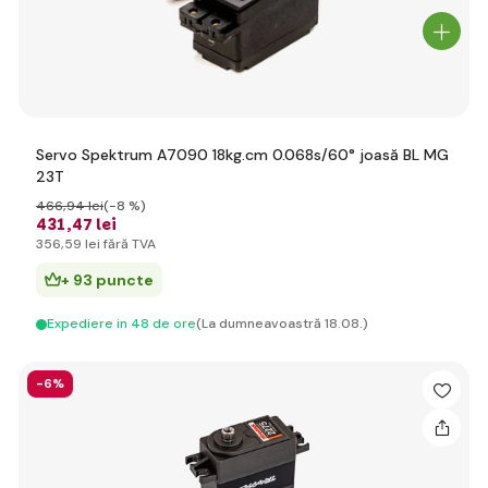
Servo Spektrum A7090 18kg.cm 0.068s/60° joasă BL MG
23T
466
,94 lei
(-8 %)
431
,47 lei
356
,59 lei
fără TVA
+ 93 puncte
Expediere in 48 de ore
(La dumneavoastră 18.08.)
-6%