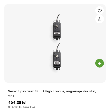
Servo Spektrum S680 High Torque, angrenaje din oțel,
25T
404
,38 lei
334
,20 lei
fără TVA