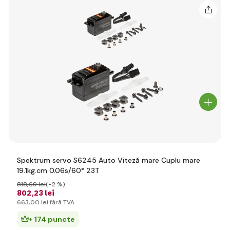
Spektrum servo S6245 Auto Viteză mare Cuplu mare
19.1kg.cm 0.06s/60° 23T
818
,69 lei
(-2 %)
802
,23 lei
663
,00 lei
fără TVA
+ 174 puncte