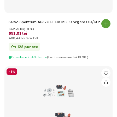
Servo Spektrum A6320 BL HV MG 19,5kg.cm 0.1s/60°
642
,79 lei
(-8 %)
591
,01 lei
488
,44 lei
fără TVA
+ 128 puncte
Expediere in 48 de ore
(La dumneavoastră 18.08.)
-8%