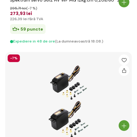
Spektrum servo S612 HV WP MG 12kg.cm 0,20s/60° 23T
295
,71 lei
(-7 %)
273
,93 lei
226
,39 lei
fără TVA
+ 59 puncte
Expediere in 48 de ore
(La dumneavoastră 18.08.)
-7%