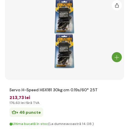
Servo H-Speed HSX181 30kg.cm 0.19s/60° 25T
213
,73 lei
176
,63 lei
fără TVA
+ 46 puncte
Ultima bucată în stoc
(La dumneavoastră 14.08.)