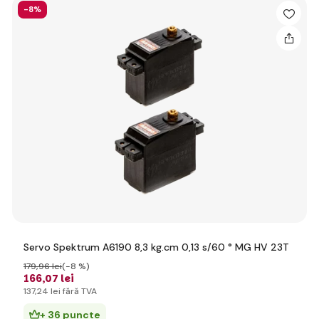
-8%
Servo Spektrum A6190 8,3 kg.cm 0,13 s/60 ° MG HV 23T
179
,96 lei
(-8 %)
166
,07 lei
137
,24 lei
fără TVA
+ 36 puncte