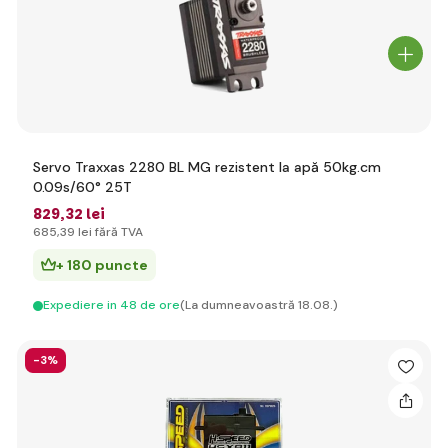
Servo Traxxas 2280 BL MG rezistent la apă 50kg.cm
0.09s/60° 25T
829
,32 lei
685
,39 lei
fără TVA
+ 180 puncte
Expediere in 48 de ore
(La dumneavoastră 18.08.)
-3%