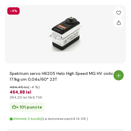
-4%
Spektrum servo H6205 Helo High Speed MG HV ciclic
17.1kg.cm 0,04s/60° 23T
484
,45 lei
(-4 %)
464
,88 lei
384
,20 lei
fără TVA
+ 101 puncte
Ultimele 2 bucăți
(La dumneavoastră 14.08.)