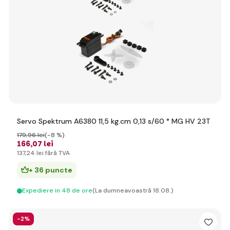
Servo Spektrum A6380 11,5 kg.cm 0,13 s/60 ° MG HV 23T
179
,96 lei
(-8 %)
166
,07 lei
137
,24 lei
fără TVA
+ 36 puncte
Expediere in 48 de ore
(La dumneavoastră 18.08.)
-2%