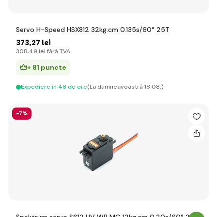
Servo H-Speed HSX812 32kg.cm 0.135s/60° 25T
373
,27 lei
308
,49 lei
fără TVA
+ 81 puncte
Expediere in 48 de ore
(La dumneavoastră 18.08.)
-7%