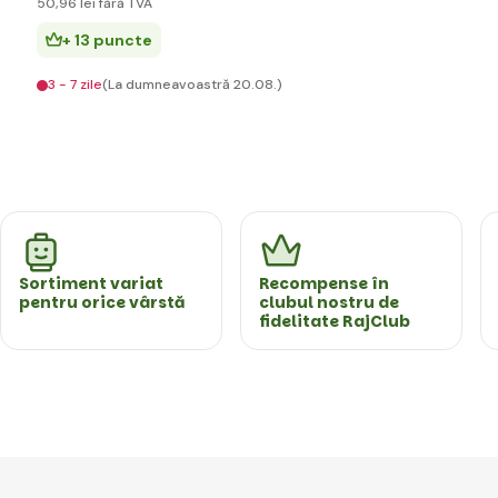
50
,96 lei
fără TVA
+ 13 puncte
3 - 7 zile
(La dumneavoastră 20.08.)
Sortiment variat
Recompense în
pentru orice vârstă
clubul nostru de
fidelitate RajClub