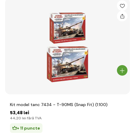
Kit model tanc 7434 - T-90MS (Snap Fit) (1:100)
53
,48 lei
44
,20 lei
fără TVA
+ 11 puncte