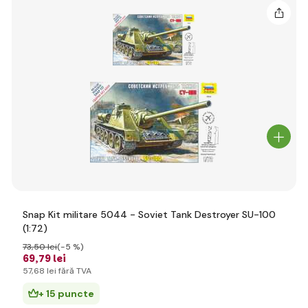
Snap Kit militare 5044 - Soviet Tank Destroyer SU-100
(1:72)
73
,50 lei
(-5 %)
69
,79 lei
57
,68 lei
fără TVA
+ 15 puncte