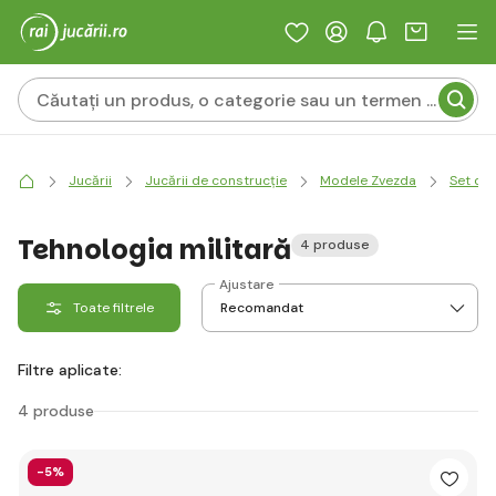
Jucării
Jucării de construcție
Modele Zvezda
Set de 
Tehnologia militară
4 produse
Ajustare
Toate filtrele
Filtre aplicate:
4 produse
-5%