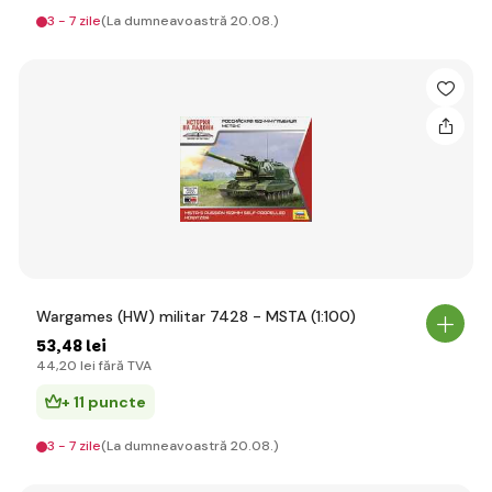
3 - 7 zile
(La dumneavoastră 20.08.)
Wargames (HW) militar 7428 - MSTA (1:100)
53
,48 lei
44
,20 lei
fără TVA
+ 11 puncte
3 - 7 zile
(La dumneavoastră 20.08.)