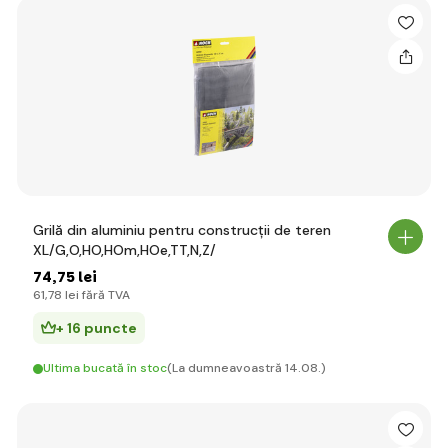
Grilă din aluminiu pentru construcții de teren
XL/G,O,HO,HOm,HOe,TT,N,Z/
74
,75 lei
61
,78 lei
fără TVA
+ 16 puncte
Ultima bucată în stoc
(La dumneavoastră 14.08.)