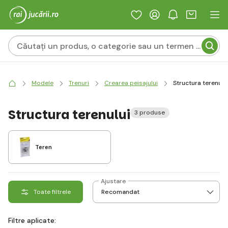
Modele
Trenuri
Crearea peisajului
Structura terenulu
Structura terenului
3 produse
Teren
Ajustare
Toate filtrele
Filtre aplicate: