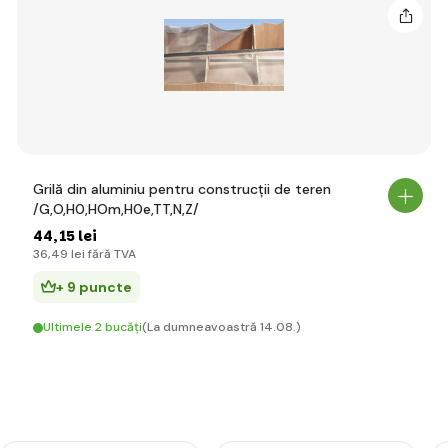
Grilă din aluminiu pentru construcții de teren
/G,O,H0,HOm,H0e,TT,N,Z/
44
,15 lei
36
,49 lei
fără TVA
+ 9 puncte
Ultimele 2 bucăți
(La dumneavoastră 14.08.)