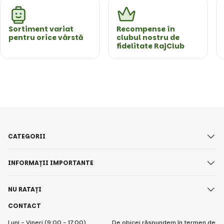
Sortiment variat
Recompense în
pentru orice vârstă
clubul nostru de
fidelitate RajClub
CATEGORII
INFORMAȚII IMPORTANTE
NU RATAȚI
CONTACT
Luni - Vineri (9:00 - 17:00)
De obicei răspundem în termen de