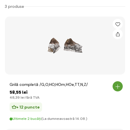
3 produse
Grilă completă /G,O,HO,HOm,HOe,TT,N,Z/
58
,55 lei
48
,39 lei
fără TVA
+ 12 puncte
Ultimele 2 bucăți
(La dumneavoastră 14.08.)