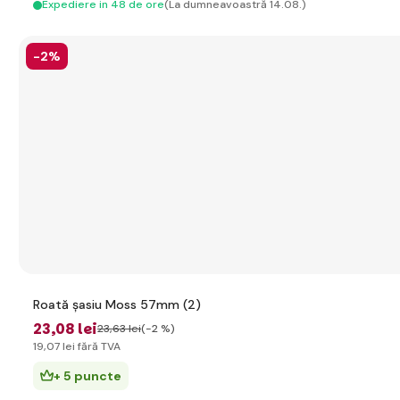
Expediere in 48 de ore
(La dumneavoastră 14.08.)
-2%
Roată șasiu Moss 57mm (2)
23
,08 lei
23
,63 lei
(-2 %)
19
,07 lei
fără TVA
+ 5 puncte