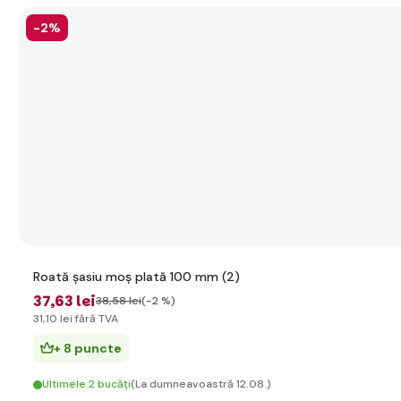
-2%
Roată șasiu moș plată 100 mm (2)
37
,63 lei
38
,58 lei
(-2 %)
31
,10 lei
fără TVA
+ 8 puncte
Ultimele 2 bucăți
(La dumneavoastră 12.08.)