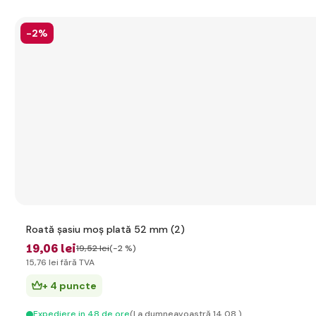
-2%
Roată șasiu moș plată 52 mm (2)
19
,06 lei
19
,52 lei
(-2 %)
15
,76 lei
fără TVA
+ 4 puncte
Expediere in 48 de ore
(La dumneavoastră 14.08.)