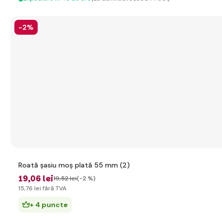
-2%
Roată șasiu moș plată 55 mm (2)
19
,06 lei
19
,52 lei
(-2 %)
15
,76 lei
fără TVA
+ 4 puncte