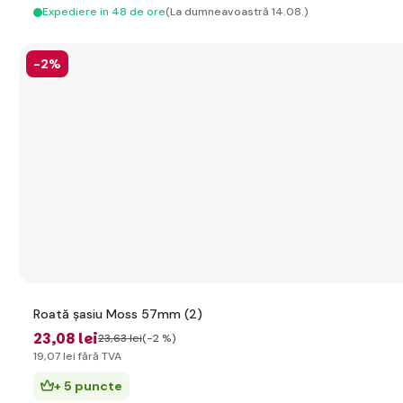
Expediere in 48 de ore
(La dumneavoastră 14.08.)
-2%
Roată șasiu Moss 57mm (2)
23
,08 lei
23
,63 lei
(-2 %)
19
,07 lei
fără TVA
+ 5 puncte