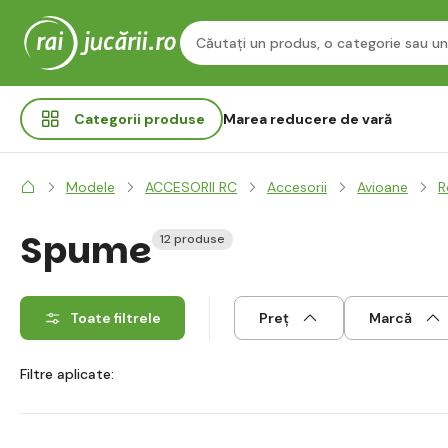
Categorii
produse
Marea reducere de vară
Modele
ACCESORII RC
Accesorii
Avioane
R
Spume
12 produse
Toate filtrele
Preț
Marcă
Filtre aplicate: