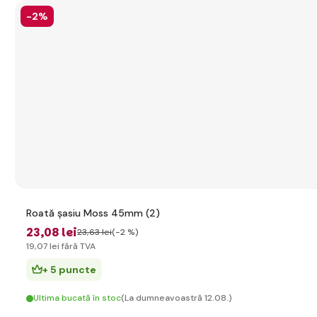
-2%
Roată șasiu Moss 45mm (2)
23
,08 lei
23
,63 lei
(-2 %)
19
,07 lei
fără TVA
+ 5 puncte
Ultima bucată în stoc
(La dumneavoastră 12.08.)