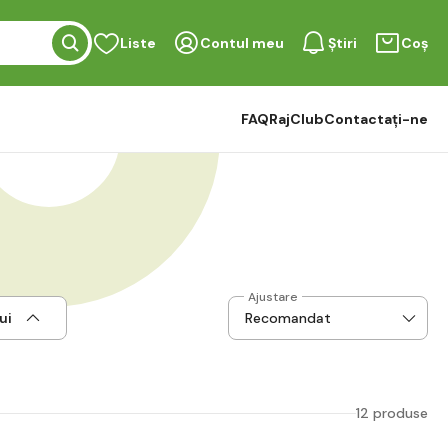
Liste
Contul meu
Știri
Coș
FAQ
RajClub
Contactați-ne
Ajustare
ui
12 produse