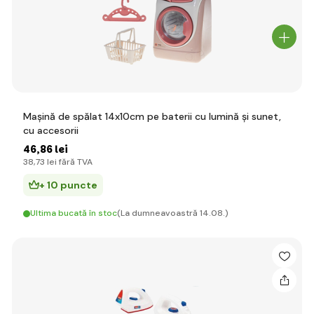
Mașină de spălat 14x10cm pe baterii cu lumină și sunet,
cu accesorii
46
,86 lei
38
,73 lei
fără TVA
+ 10 puncte
Ultima bucată în stoc
(La dumneavoastră 14.08.)