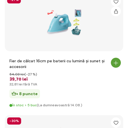
Fier de călcat 16cm pe baterii cu lumină și sunet și
accesorii
54
,03 lei
(-27 %)
39
,70 lei
32
,81 lei
fără TVA
+ 8 puncte
În stoc > 5 buc
(La dumneavoastră 14.08.)
-30%