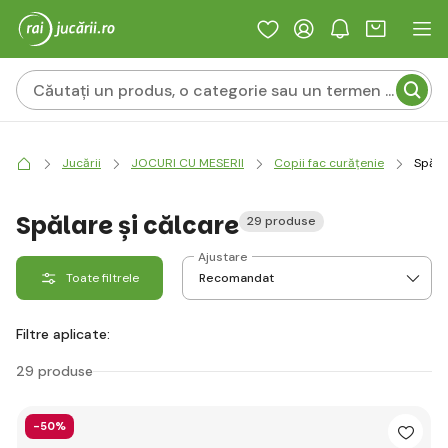
Jucării
JOCURI CU MESERII
Copii fac curățenie
Spălar
Spălare și călcare
29 produse
Ajustare
Toate filtrele
Filtre aplicate:
29 produse
-50%