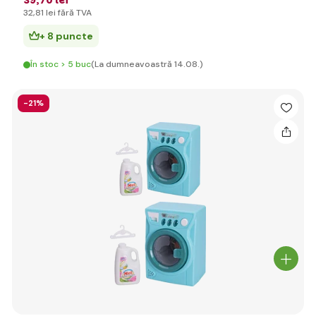
39
,70 lei
32
,81 lei
fără TVA
+ 8 puncte
În stoc > 5 buc
(La dumneavoastră 14.08.)
-21%