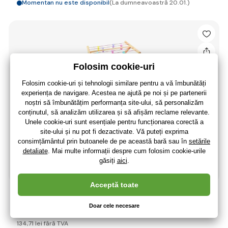
Momentan nu este disponibil
(La dumneavoastră 20.01.)
Bigjigs Toys Uscător de rufe din lemn
163
,00 lei
134
,71 lei
fără TVA