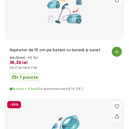
Aspirator de 15 cm pe baterii cu lumină și sunet
64
,72 lei
(-45 %)
35
,30 lei
29
,17 lei
fără TVA
+ 7 puncte
În stoc > 5 buc
(La dumneavoastră 14.08.)
-58%