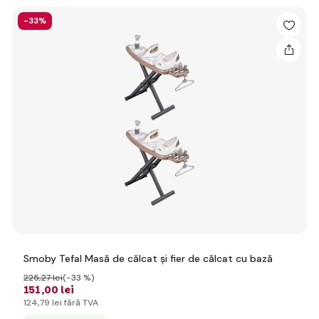
-33%
Smoby Tefal Masă de călcat și fier de călcat cu bază
225
,27 lei
(-33 %)
151
,00 lei
124
,79 lei
fără TVA