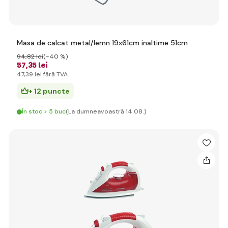
Masa de calcat metal/lemn 19x61cm inaltime 51cm
94
,82 lei
(-40 %)
57
,35 lei
47
,39 lei
fără TVA
+ 12 puncte
În stoc > 5 buc
(La dumneavoastră 14.08.)