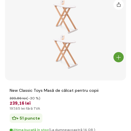
New Classic Toys Masă de călcat pentru copii
339
,86 lei
(-30 %)
239
,16 lei
197
,65 lei
fără TVA
+ 51 puncte
Ultima bucată în stoc
(La dumneavoastră 14.08.)