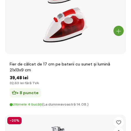
Fier de călcat de 17 cm pe baterii cu sunet și lumină
21x13x9 cm
39
,48 lei
32
,63 lei
fără TVA
+ 8 puncte
Ultimele 4 bucăți
(La dumneavoastră 14.08.)
-20%