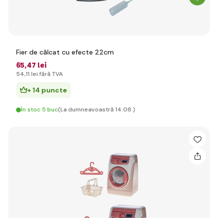
Fier de călcat cu efecte 22cm
65
,47 lei
54
,11 lei
fără TVA
+ 14 puncte
În stoc 5 buc
(La dumneavoastră 14.08.)