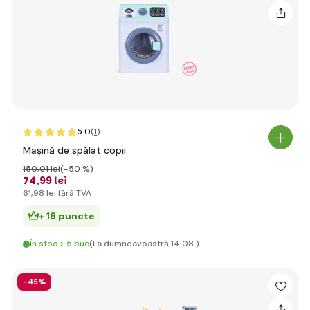
5.0
(1
)
Mașină de spălat copii
150
,01 lei
(-50 %)
74
,99 lei
61
,98 lei
fără TVA
+ 16 puncte
În stoc > 5 buc
(La dumneavoastră 14.08.)
-45%