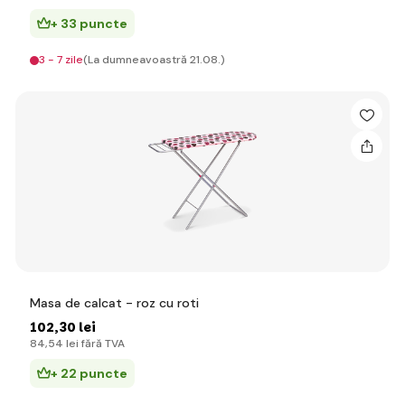
+ 33 puncte
3 - 7 zile
(La dumneavoastră 21.08.)
Masa de calcat - roz cu roti
102
,30 lei
84
,54 lei
fără TVA
+ 22 puncte