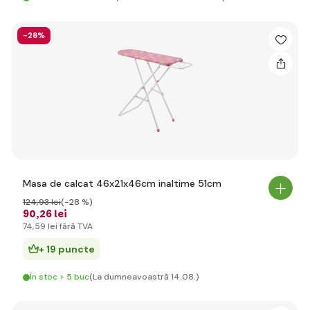
-28%
Masa de calcat 46x21x46cm inaltime 51cm
124
,93 lei
(-28 %)
90
,26 lei
74
,59 lei
fără TVA
+ 19 puncte
În stoc > 5 buc
(La dumneavoastră 14.08.)