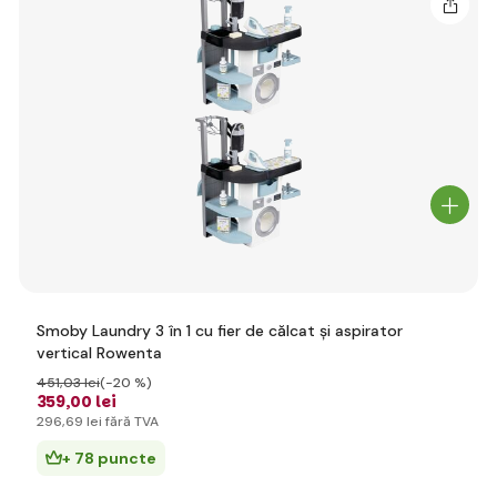
Smoby Laundry 3 în 1 cu fier de călcat și aspirator
vertical Rowenta
451
,03 lei
(-20 %)
359
,00 lei
296
,69 lei
fără TVA
+ 78 puncte