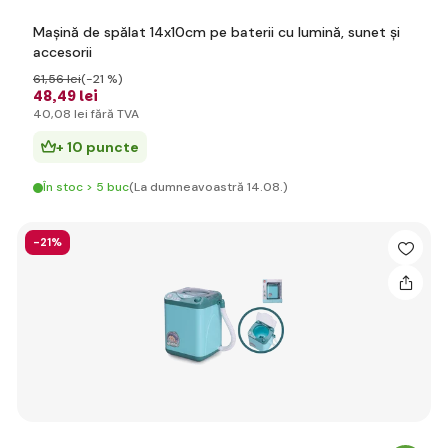
Mașină de spălat 14x10cm pe baterii cu lumină, sunet și
accesorii
61
,56 lei
(-21 %)
48
,49 lei
40
,08 lei
fără TVA
+ 10 puncte
În stoc > 5 buc
(La dumneavoastră 14.08.)
-21%