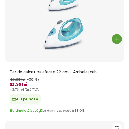
Fier de calcat cu efecte 22 cm - Ambalaj ceh
126
,68 lei
(-58 %)
52
,95 lei
43
,76 lei
fără TVA
+ 11 puncte
Ultimele 2 bucăți
(La dumneavoastră 14.08.)