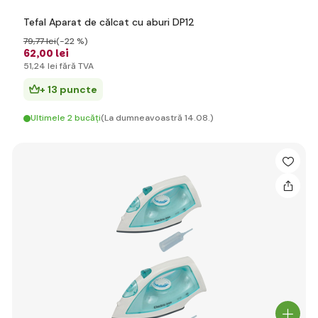
Tefal Aparat de călcat cu aburi DP12
79
,77 lei
(-22 %)
62
,00 lei
51
,24 lei
fără TVA
+ 13 puncte
Ultimele 2 bucăți
(La dumneavoastră 14.08.)