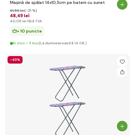
Mașină de spălat 14x10,5cm pe baterii cu sunet
61
,56 lei
(-21 %)
48
,49 lei
40
,08 lei
fără TVA
+ 10 puncte
În stoc > 5 buc
(La dumneavoastră 14.08.)
-40%