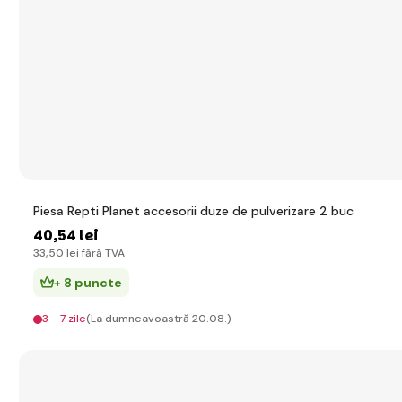
Piesa Repti Planet accesorii duze de pulverizare 2 buc
40
,54 lei
33
,50 lei
fără TVA
+ 8 puncte
3 - 7 zile
(La dumneavoastră 20.08.)