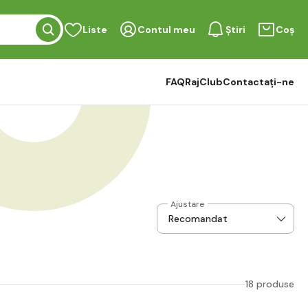
Liste
Contul meu
Știri
Coș
FAQ
RajClub
Contactați-ne
Ajustare
18 produse