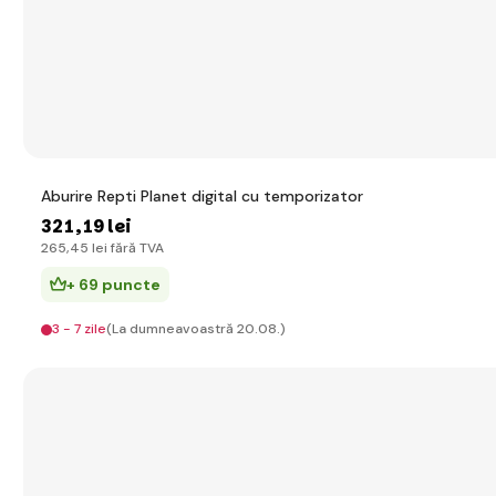
Aburire Repti Planet digital cu temporizator
321
,19 lei
265
,45 lei
fără TVA
+ 69 puncte
3 - 7 zile
(La dumneavoastră 20.08.)