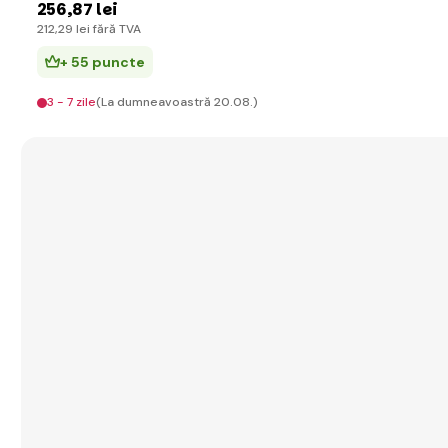
256
,87 lei
212
,29 lei
fără TVA
+ 55 puncte
3 - 7 zile
(La dumneavoastră 20.08.)