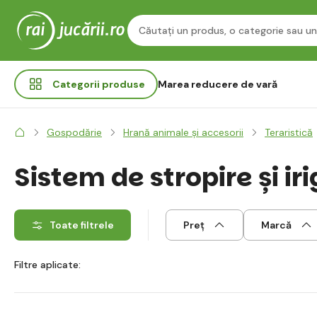
Categorii
produse
Marea reducere de vară
Gospodărie
Hrană animale și accesorii
Teraristică
Sistem de stropire și ir
Toate filtrele
Preț
Marcă
Filtre aplicate: