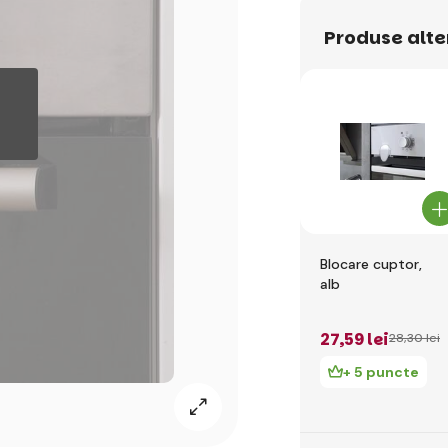
Produse alte
Blocare cuptor,
alb
27
,59 lei
28
,30 lei
+ 5 puncte