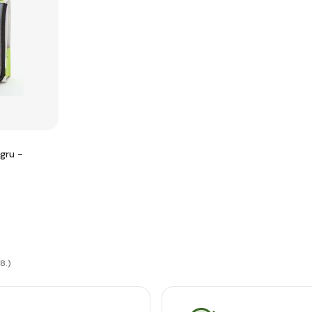
gru -
8.)