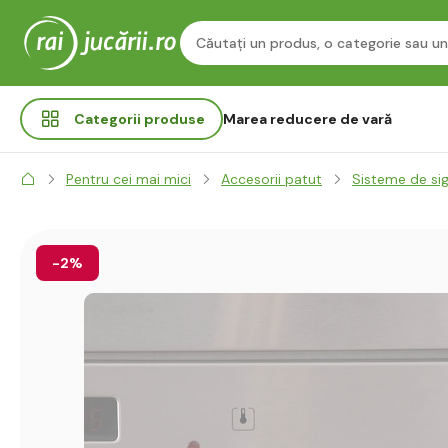
Categorii
produse
Marea reducere de vară
Pentru cei mai mici
Accesorii patut
Sisteme de si
-2%