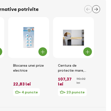
rnative potrivite
Blocarea unei prize
Centura de
Bloc
electrice
protectie mare,
desc
banner
dulap
107
,37
110
,02
lei
22
,83 lei
lei
19
,
+ 4 puncte
+ 23 puncte
+