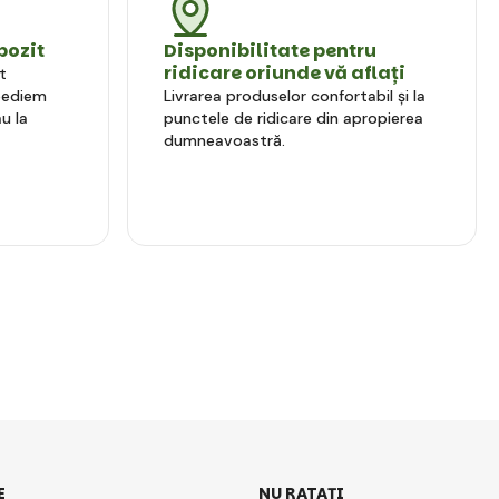
pozit
Disponibilitate pentru
ridicare oriunde vă aflați
t
xpediem
Livrarea produselor confortabil și la
u la
punctele de ridicare din apropierea
dumneavoastră.
E
NU RATAȚI