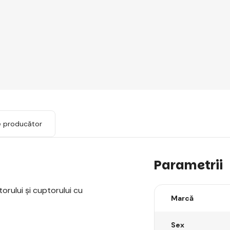
e producător
Parametrii
orului și cuptorului cu
Marcă
Sex