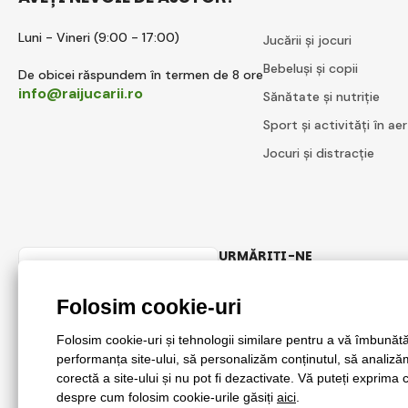
Luni - Vineri (9:00 - 17:00)
Jucării și jocuri
Bebeluși și copii
De obicei răspundem în termen de 8 ore
info@raijucarii.ro
Sănătate și nutriție
Sport și activități în aer
Jocuri și distracție
URMĂRIȚI-NE
Romanian
Facebook
Instagram
© 2018 - 2026 RaiJucării.ro, Toate drepturile rezervate
Această pagină este protejată prin reCAPTCHA și se aplică
Regulile de p