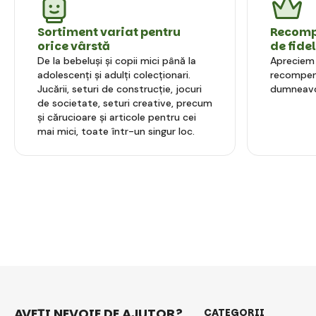
Sortiment variat pentru
Recompe
orice vârstă
de fide
De la bebeluși și copii mici până la
Apreciem l
adolescenți și adulți colecționari.
recompens
Jucării, seturi de construcție, jocuri
dumneavo
de societate, seturi creative, precum
și cărucioare și articole pentru cei
mai mici, toate într-un singur loc.
AVEȚI NEVOIE DE AJUTOR?
CATEGORII