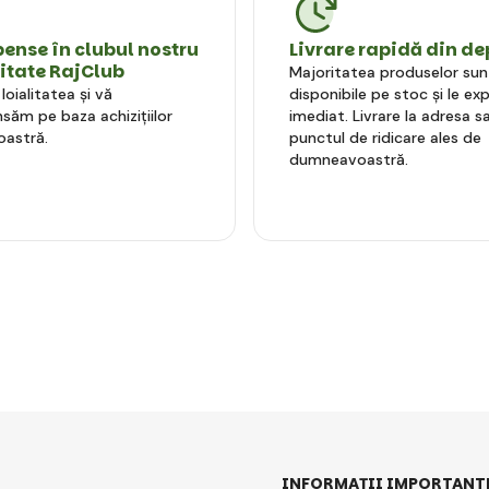
nse în clubul nostru
Livrare rapidă din de
litate RajClub
Majoritatea produselor sun
oialitatea și vă
disponibile pe stoc și le e
ăm pe baza achizițiilor
imediat. Livrare la adresa sa
astră.
punctul de ridicare ales de
dumneavoastră.
INFORMAȚII IMPORTANT