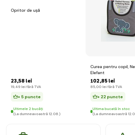
Opritor de ușă
Curea pentru copil, Ne
Elefant
23
,58 lei
102
,85 lei
19
,49 lei
fără TVA
85
,00 lei
fără TVA
+ 5 puncte
+ 22 puncte
Ultimele 2 bucăți
Ultima bucată în stoc
(La dumneavoastră 12.08.)
(La dumneavoastră 12.0