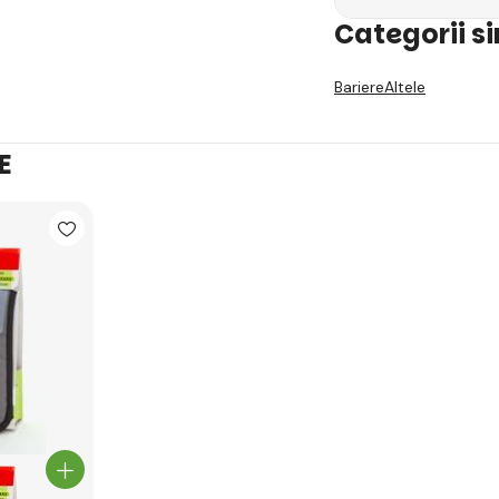
Categorii s
Bariere
Altele
E