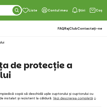
Liste
Contul meu
Știri
Coș
FAQ
RajClub
Contactați-ne
lui
ța de protecție a
lui
mpiedică copiii să deschidă ușile cuptorului și cuptorului cu
e instalat și rezistent la căldură.
Vezi descrierea completă