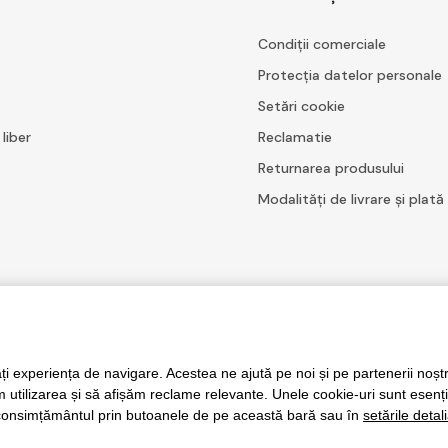
Condiții comerciale
Protecția datelor personale
Setări cookie
 liber
Reclamatie
Returnarea produsului
Modalități de livrare și plată
rotecție a datelor personale
companiile Google și ale lor
Termeni și condiții
.