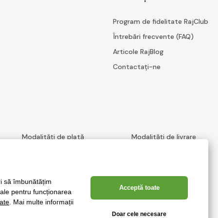
Program de fidelitate RajClub
Întrebări frecvente (FAQ)
Articole RajBlog
Contactați-ne
Modalități de plată
Modalități de livrare
Crearea de magazine online eficiente de la
RIESENIA