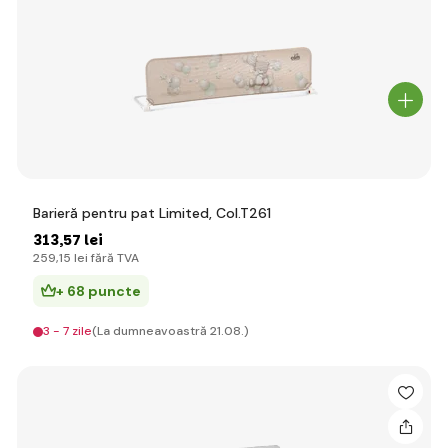
Barieră pentru pat Limited, Col.T261
313
,57 lei
259
,15 lei
fără TVA
+ 68 puncte
3 - 7 zile
(La dumneavoastră 21.08.)