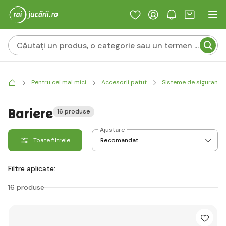
Pentru cei mai mici
Accesorii patut
Sisteme de siguranță
Bariere
16 produse
Ajustare
Toate filtrele
Filtre aplicate:
16 produse