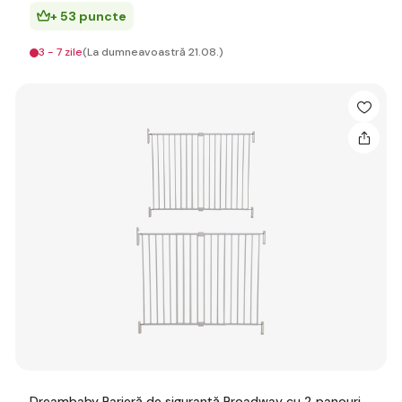
+ 53 puncte
3 - 7 zile
(La dumneavoastră 21.08.)
Dreambaby Barieră de siguranță Broadway cu 2 panouri