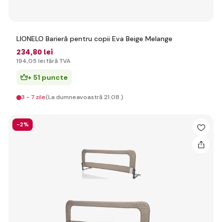
LIONELO Barieră pentru copii Eva Beige Melange
234
,80 lei
194
,05 lei
fără TVA
+ 51 puncte
3 - 7 zile
(La dumneavoastră 21.08.)
-2%