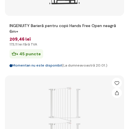
INGENUITY Barieră pentru copii Hands Free Open neagră
6m+
209
,46 lei
173
,11 lei
fără TVA
+ 45 puncte
Momentan nu este disponibil
(La dumneavoastră 20.01.)