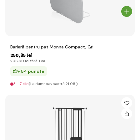
Barieră pentru pat Monna Compact, Gri
250
,35 lei
206
,90 lei
fără TVA
+ 54 puncte
3 - 7 zile
(La dumneavoastră 21.08.)