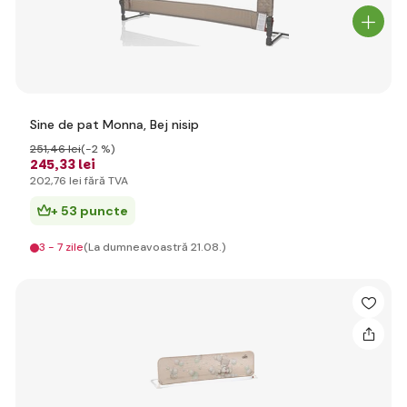
Sine de pat Monna, Bej nisip
251
,46 lei
(-2 %)
245
,33 lei
202
,76 lei
fără TVA
+ 53 puncte
3 - 7 zile
(La dumneavoastră 21.08.)