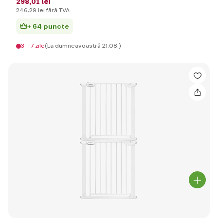
298
,01 lei
246
,29 lei
fără TVA
+ 64 puncte
3 - 7 zile
(La dumneavoastră 21.08.)