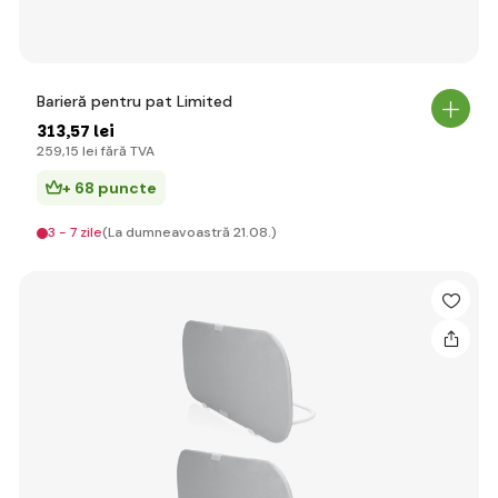
Barieră pentru pat Limited
313
,57 lei
259
,15 lei
fără TVA
+ 68 puncte
3 - 7 zile
(La dumneavoastră 21.08.)