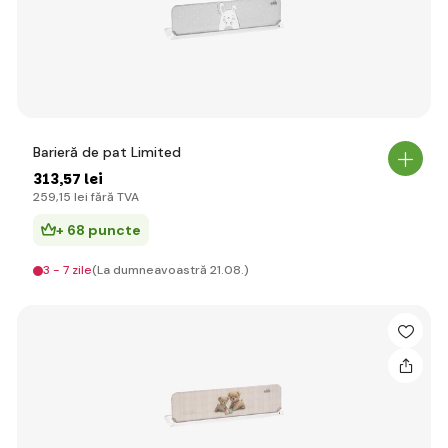
Barieră de pat Limited
313
,57 lei
259
,15 lei
fără TVA
+ 68 puncte
3 - 7 zile
(La dumneavoastră 21.08.)