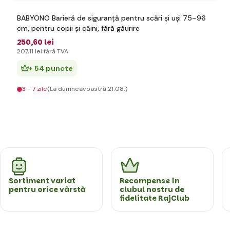
BABYONO Barieră de siguranță pentru scări și uși 75–96
cm, pentru copii și câini, fără găurire
250
,60 lei
207
,11 lei
fără TVA
+ 54 puncte
3 - 7 zile
(La dumneavoastră 21.08.)
Sortiment variat
Recompense în
pentru orice vârstă
clubul nostru de
fidelitate RajClub