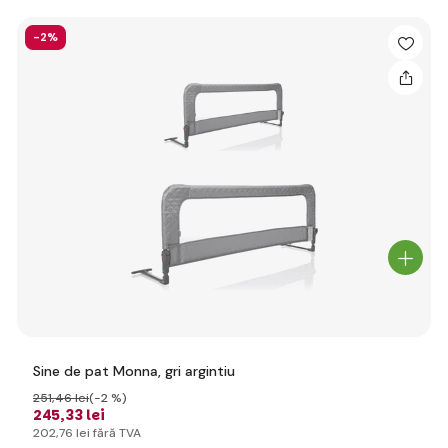
-2%
Sine de pat Monna, gri argintiu
251
,46 lei
(-2 %)
245
,33 lei
202
,76 lei
fără TVA