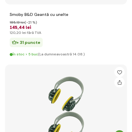
Smoby B&D Geantă cu unelte
185
,13 lei
(-21 %)
145
,44 lei
120
,20 lei
fără TVA
+ 31 puncte
În stoc > 5 buc
(La dumneavoastră 14.08.)