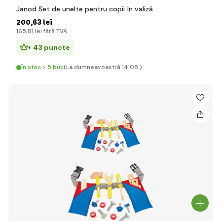
Janod Set de unelte pentru copii în valiză
200
,63 lei
165
,81 lei
fără TVA
+ 43 puncte
În stoc > 5 buc
(La dumneavoastră 14.08.)