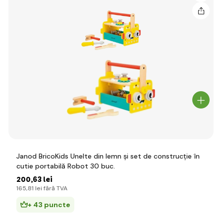
Janod BricoKids Unelte din lemn și set de construcție în
cutie portabilă Robot 30 buc.
200
,63 lei
165
,81 lei
fără TVA
+ 43 puncte