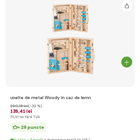
unelte de metal Woody în caz de lemn
200
,18 lei
(-32 %)
135
,41 lei
111
,91 lei
fără TVA
+ 29 puncte
În stoc > 5 buc
(La dumneavoastră 14.08.)