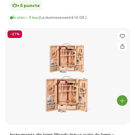
+ 5 puncte
În stoc > 5 buc
(La dumneavoastră 14.08.)
-27%
Instrumente din lemn Woody într-o cutie de lemn -