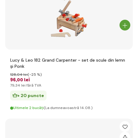
Lucy & Leo 182 Grand Carpenter - set de scule din lemn
și Ponk
128
,04 lei
(-25 %)
96
,00 lei
79
,34 lei
fără TVA
+ 20 puncte
Ultimele 2 bucăți
(La dumneavoastră 14.08.)