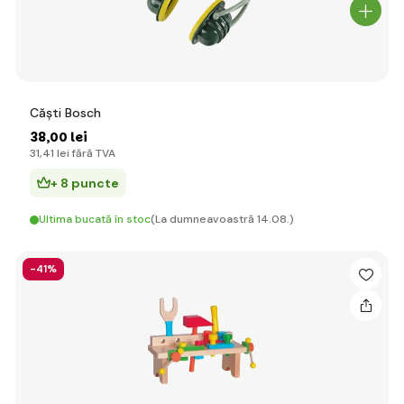
Căşti Bosch
38
,00 lei
31
,41 lei
fără TVA
+ 8 puncte
Ultima bucată în stoc
(La dumneavoastră 14.08.)
-41%