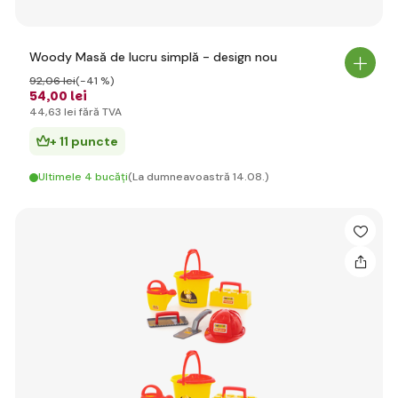
Woody Masă de lucru simplă - design nou
92
,06 lei
(-41 %)
54
,00 lei
44
,63 lei
fără TVA
+ 11 puncte
Ultimele 4 bucăți
(La dumneavoastră 14.08.)