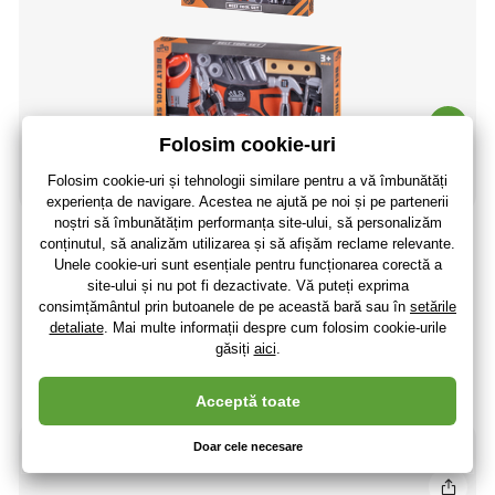
Set de unelte 6 buc cu curea 83cm și accesorii
90
,26 lei
74
,59 lei
fără TVA
+ 19 puncte
În stoc 5 buc
(La dumneavoastră 14.08.)