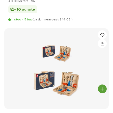
40
,03 lei
fără TVA
+ 10 puncte
În stoc > 5 buc
(La dumneavoastră 14.08.)