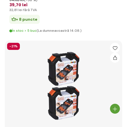
94
,82 lei
(-58 %)
39
,70 lei
32
,81 lei
fără TVA
+ 8 puncte
În stoc > 5 buc
(La dumneavoastră 14.08.)
-21%