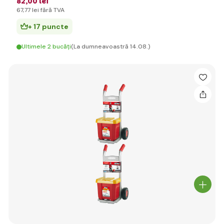
82
,00 lei
67
,77 lei
fără TVA
+ 17 puncte
Ultimele 2 bucăți
(La dumneavoastră 14.08.)