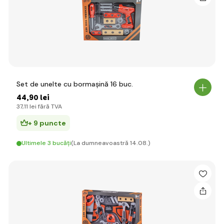
Set de unelte cu bormașină 16 buc.
44
,90 lei
37
,11 lei
fără TVA
+ 9 puncte
Ultimele 3 bucăți
(La dumneavoastră 14.08.)