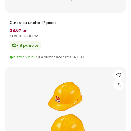
Curea cu unelte 17 piese
38
,67 lei
31
,95 lei
fără TVA
+ 8 puncte
În stoc > 5 buc
(La dumneavoastră 14.08.)