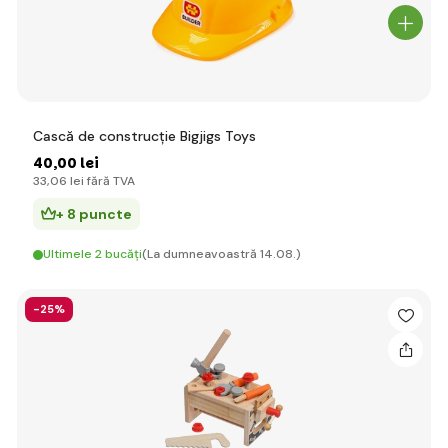
Cască de construcție Bigjigs Toys
40
,00 lei
33
,06 lei
fără TVA
+ 8 puncte
Ultimele 2 bucăți
(La dumneavoastră 14.08.)
-25%