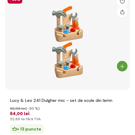
Lucy & Leo 241 Dulgher mic - set de scule din lemn
92
,06 lei
(-30 %)
64
,00 lei
52
,89 lei
fără TVA
+ 13 puncte