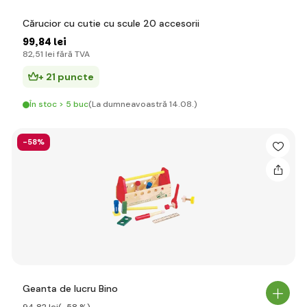
Cărucior cu cutie cu scule 20 accesorii
99
,84 lei
82
,51 lei
fără TVA
+ 21 puncte
În stoc > 5 buc
(La dumneavoastră 14.08.)
-58%
Geanta de lucru Bino