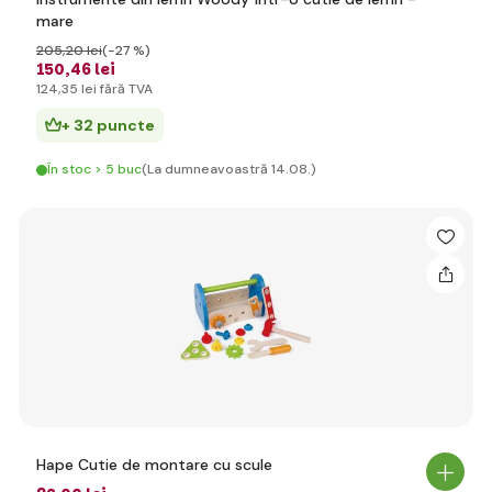
mare
205
,20 lei
(-27 %)
150
,46 lei
124
,35 lei
fără TVA
+ 32 puncte
În stoc > 5 buc
(La dumneavoastră 14.08.)
Hape Cutie de montare cu scule