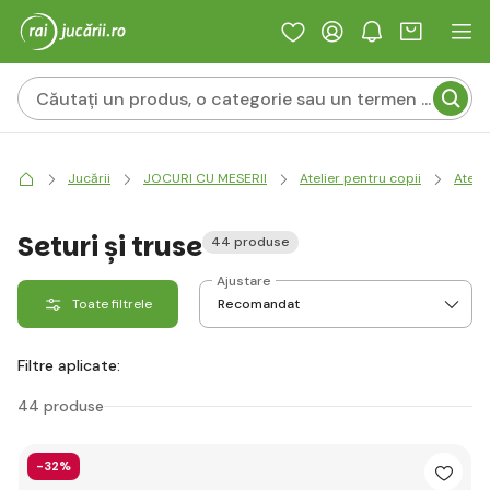
Jucării
JOCURI CU MESERII
Atelier pentru copii
Atelie
Seturi și truse
44 produse
Ajustare
Toate filtrele
Filtre aplicate:
44 produse
-32%