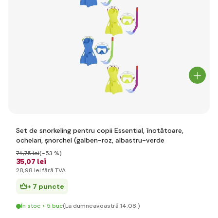
Set de snorkeling pentru copii Essential, înotătoare,
ochelari, șnorchel (galben-roz, albastru-verde
74
,75 lei
(-53 %)
35
,07 lei
28
,98 lei
fără TVA
+ 7 puncte
În stoc > 5 buc
(La dumneavoastră 14.08.)