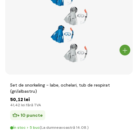
Set de snorkeling - labe, ochelari, tub de respirat
(gri/albastru)
50
,12 lei
41
,42 lei
fără TVA
+ 10 puncte
În stoc > 5 buc
(La dumneavoastră 14.08.)