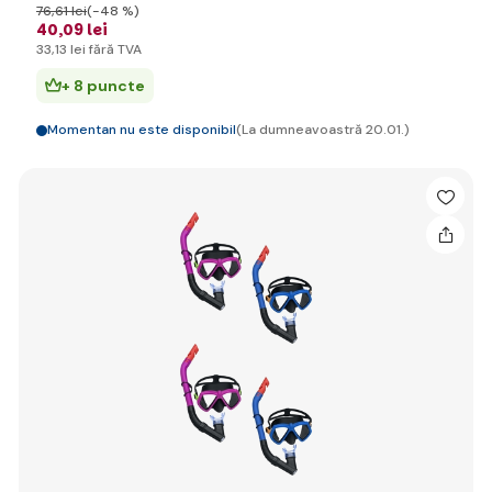
76
,61 lei
(-48 %)
40
,09 lei
33
,13 lei
fără TVA
+ 8 puncte
Momentan nu este disponibil
(La dumneavoastră 20.01.)