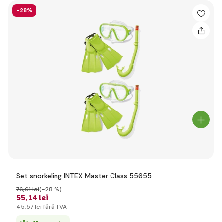
-28%
Set snorkeling INTEX Master Class 55655
76
,61 lei
(-28 %)
55
,14 lei
45
,57 lei
fără TVA