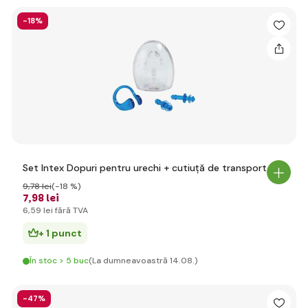
-18%
Set Intex Dopuri pentru urechi + cutiuță de transport
9
,78 lei
(-18 %)
7
,98 lei
6
,59 lei
fără TVA
+ 1 punct
În stoc > 5 buc
(La dumneavoastră 14.08.)
-47%