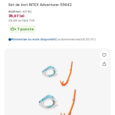
Set de înot INTEX Adventurer 55642
61
,21 lei
(-43 %)
35
,07 lei
28
,98 lei
fără TVA
+ 7 puncte
Momentan nu este disponibil
(La dumneavoastră 20.01.)