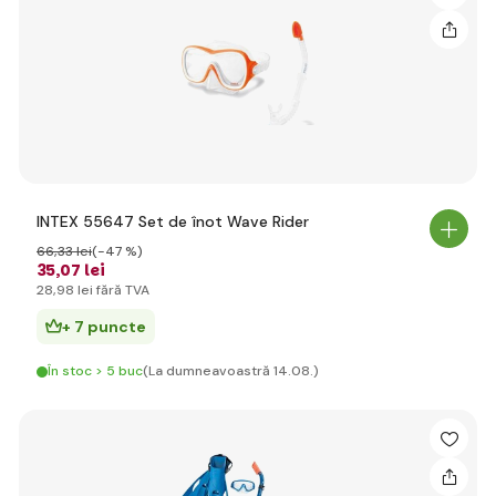
INTEX 55647 Set de înot Wave Rider
66
,33 lei
(-47 %)
35
,07 lei
28
,98 lei
fără TVA
+ 7 puncte
În stoc > 5 buc
(La dumneavoastră 14.08.)