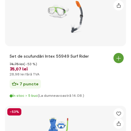
Set de scufundări Intex 55949 Surf Rider
74
,75 lei
(-53 %)
35
,07 lei
28
,98 lei
fără TVA
+ 7 puncte
În stoc > 5 buc
(La dumneavoastră 14.08.)
-53%