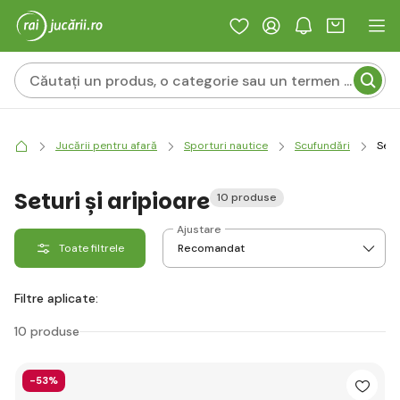
Jucării pentru afară
Sporturi nautice
Scufundări
Setu
Seturi și aripioare
10 produse
Ajustare
Toate filtrele
Filtre aplicate:
10 produse
-53%