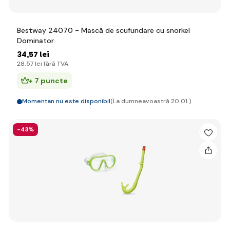
Bestway 24070 - Mască de scufundare cu snorkel
Dominator
34
,57 lei
28
,57 lei
fără TVA
+ 7 puncte
Momentan nu este disponibil
(La dumneavoastră 20.01.)
-43%