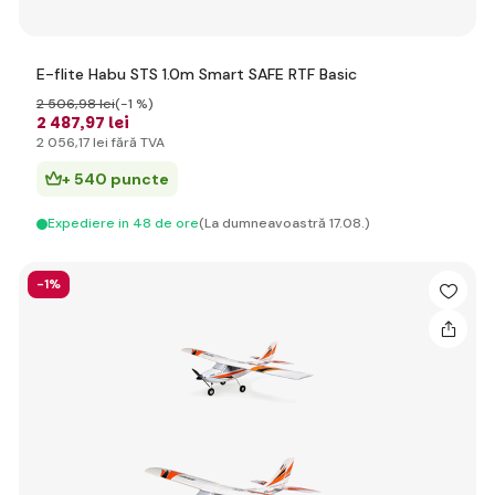
E-flite Habu STS 1.0m Smart SAFE RTF Basic
2 506
,98 lei
(-1 %)
2 487
,97 lei
2 056
,17 lei
fără TVA
+ 540 puncte
Expediere in 48 de ore
(La dumneavoastră 17.08.)
-1%