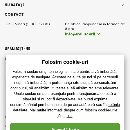
NU RATAȚI
CONTACT
Luni - Vineri (9:00 - 17:00)
De obicei răspundem în termen de
8 ore
info@raijucarii.ro
URMĂRIȚI-NE
Facebook
Instagram
Romanian
© 2018 - 2026 RaiJucării.ro, Toate drepturile rezervate
Această pagină este protejată prin reCAPTCHA și se aplică