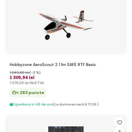
Hobbyzone AeroScout 2 1.1m SAFE RTF Basic
1 349
,89 lei
(-3 %)
1 305
,94 lei
1 079
,29 lei
fără TVA
+ 283 puncte
Expediere in 48 de ore
(La dumneavoastră 17.08.)