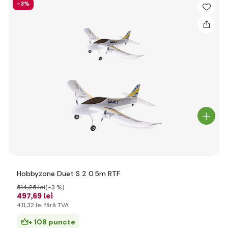
-3%
Hobbyzone Duet S 2 0.5m RTF
514
,25 lei
(-3 %)
497
,69 lei
411
,32 lei
fără TVA
+ 108 puncte