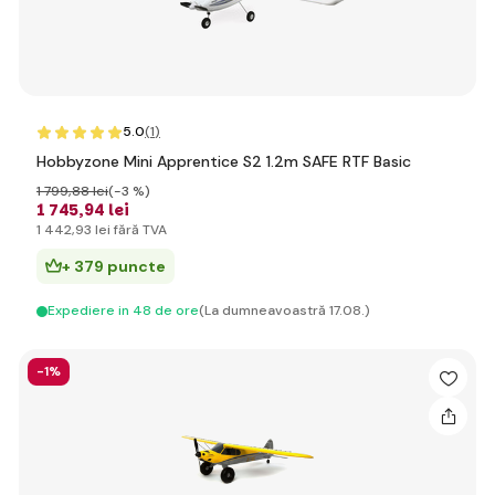
5.0
(1
)
Hobbyzone Mini Apprentice S2 1.2m SAFE RTF Basic
1 799
,88 lei
(-3 %)
1 745
,94 lei
1 442
,93 lei
fără TVA
+ 379 puncte
Expediere in 48 de ore
(La dumneavoastră 17.08.)
-1%