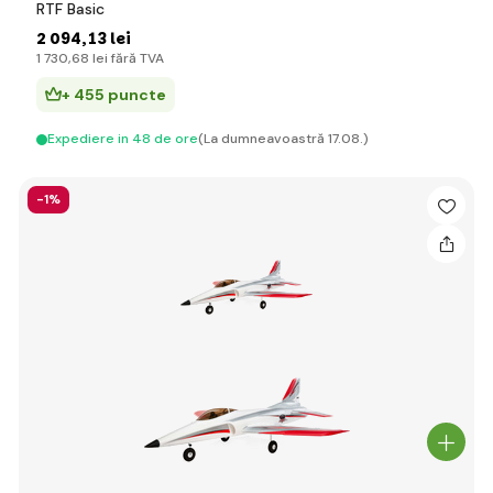
RTF Basic
2 094
,13 lei
1 730
,68 lei
fără TVA
+ 455 puncte
Expediere in 48 de ore
(La dumneavoastră 17.08.)
-1%