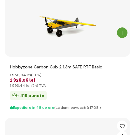
Hobbyzone Carbon Cub 2 1.3m SAFE RTF Basic
1 950
,04 lei
(-1 %)
1 928
,06 lei
1 593
,44 lei
fără TVA
+ 419 puncte
Expediere in 48 de ore
(La dumneavoastră 17.08.)