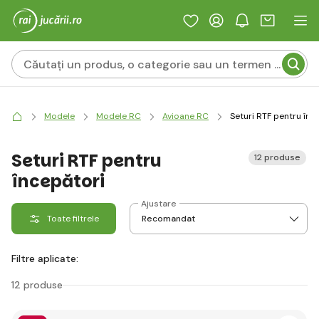
Modele
Modele RC
Avioane RC
Seturi RTF pentru înc
Seturi RTF pentru
12 produse
începători
Ajustare
Toate filtrele
Filtre aplicate:
12 produse