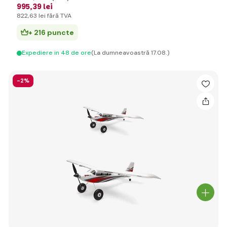
995
,39 lei
822
,63 lei
fără TVA
+ 216 puncte
Expediere in 48 de ore
(La dumneavoastră 17.08.)
-2%