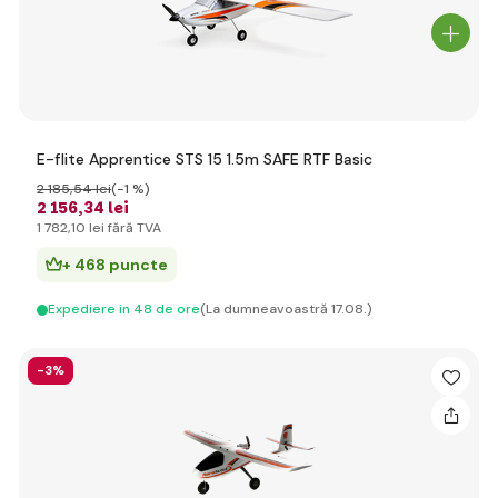
E-flite Apprentice STS 15 1.5m SAFE RTF Basic
2 185
,54 lei
(-1 %)
2 156
,34 lei
1 782
,10 lei
fără TVA
+ 468 puncte
Expediere in 48 de ore
(La dumneavoastră 17.08.)
-3%