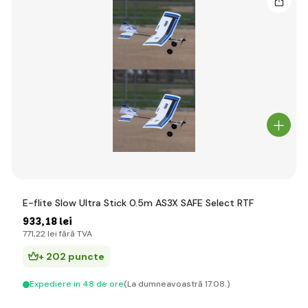
E-flite Slow Ultra Stick 0.5m AS3X SAFE Select RTF
933
,18 lei
771
,22 lei
fără TVA
+ 202 puncte
Expediere in 48 de ore
(La dumneavoastră 17.08.)