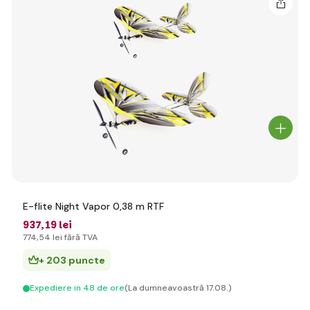
E-flite Night Vapor 0,38 m RTF
937
,19 lei
774
,54 lei
fără TVA
+ 203 puncte
Expediere in 48 de ore
(La dumneavoastră 17.08.)