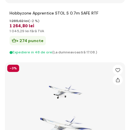
Hobbyzone Apprentice STOL S 0.7m SAFE RTF
1 285
,62 lei
(-2 %)
1 264
,80 lei
1 045
,29 lei
fără TVA
+ 274 puncte
Expediere in 48 de ore
(La dumneavoastră 17.08.)
-3%