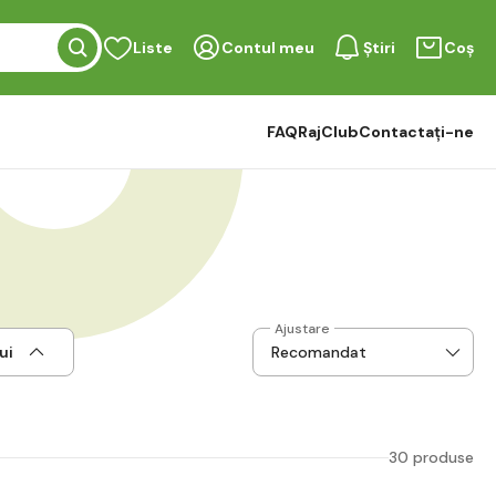
Liste
Contul meu
Știri
Coș
FAQ
RajClub
Contactați-ne
Ajustare
ui
30 produse