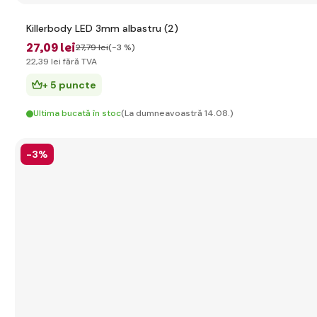
Killerbody LED 3mm albastru (2)
27
,09 lei
27
,79 lei
(-3 %)
22
,39 lei
fără TVA
+ 5 puncte
Ultima bucată în stoc
(La dumneavoastră 14.08.)
-3%