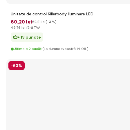
Unitate de control Killerbody Iluminare LED
60
,20 lei
62
,21 lei
(-3 %)
49
,76 lei
fără TVA
+ 13 puncte
Ultimele 2 bucăți
(La dumneavoastră 14.08.)
-53%