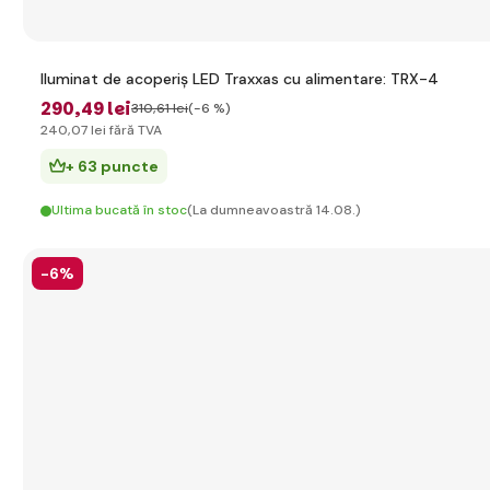
Iluminat de acoperiș LED Traxxas cu alimentare: TRX-4
290
,49 lei
310
,61 lei
(-6 %)
240
,07 lei
fără TVA
+ 63 puncte
Ultima bucată în stoc
(La dumneavoastră 14.08.)
-6%