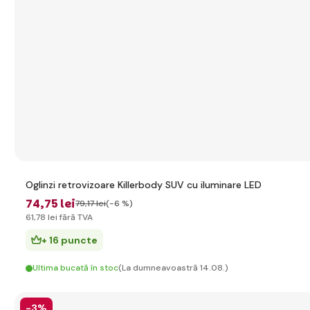
Oglinzi retrovizoare Killerbody SUV cu iluminare LED
74
,75 lei
79
,17 lei
(-6 %)
61
,78 lei
fără TVA
+ 16 puncte
Ultima bucată în stoc
(La dumneavoastră 14.08.)
-3%