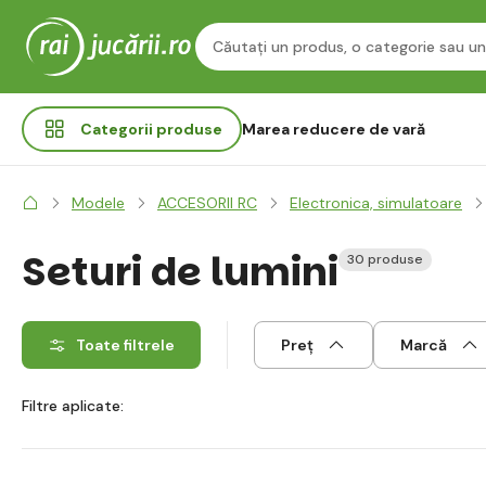
Categorii
produse
Marea reducere de vară
Modele
ACCESORII RC
Electronica, simulatoare
Seturi de lumini
30 produse
Toate filtrele
Preț
Marcă
Filtre aplicate: