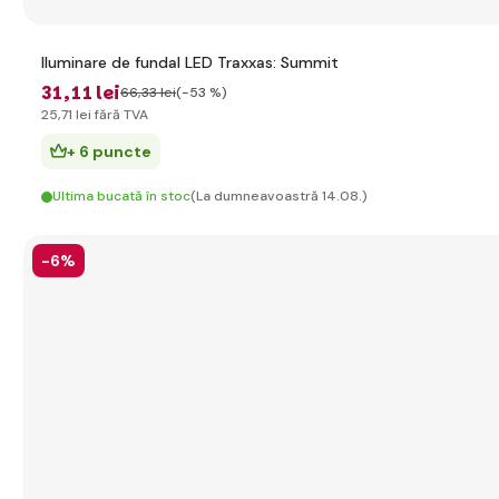
Iluminare de fundal LED Traxxas: Summit
31
,11 lei
66
,33 lei
(-53 %)
25
,71 lei
fără TVA
+ 6 puncte
Ultima bucată în stoc
(La dumneavoastră 14.08.)
-6%