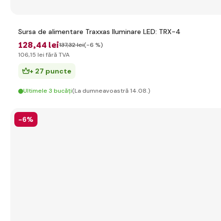
Sursa de alimentare Traxxas Iluminare LED: TRX-4
128
,44 lei
137
,32 lei
(-6 %)
106
,15 lei
fără TVA
+ 27 puncte
Ultimele 3 bucăți
(La dumneavoastră 14.08.)
-6%