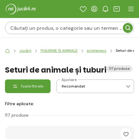
Jucării
FIGURINE ȘI ANIMALE
prietenesc
Seturi de ani
Seturi de animale și tuburi
117 produse
Ajustare
Toate filtrele
Filtre aplicate:
117 produse