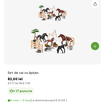
Set de cai cu lipițan.
82
,00 lei
67
,77 lei
fără TVA
+ 17 puncte
În stoc > 5 buc
(La dumneavoastră 13.08.)