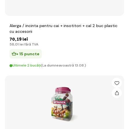
Alerga / incinta pentru cai + insotitori + cal 2 buc plastic
cu accesorii
70
,19 lei
58
,01 lei
fără TVA
+ 15 puncte
Ultimele 2 bucăți
(La dumneavoastră 13.08.)