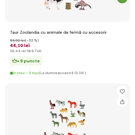
Taur Zoolandia cu animale de fermă cu accesorii
93
,92 lei
(-53 %)
44
,10 lei
36
,44 lei
fără TVA
+ 9 puncte
În stoc > 5 buc
(La dumneavoastră 13.08.)