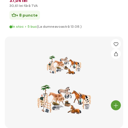
37
,04 lei
30
,61 lei
fără TVA
+ 8 puncte
În stoc > 5 buc
(La dumneavoastră 13.08.)