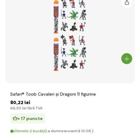
Safari® Toob Cavaleri și Dragoni 11 figurine
80
,22 lei
66
,30 lei
fără TVA
+ 17 puncte
Ultimele 2 bucăți
(La dumneavoastră 13.08.)