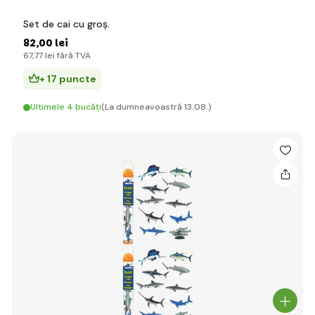
Set de cai cu groș.
82
,00 lei
67
,77 lei
fără TVA
+ 17 puncte
Ultimele 4 bucăți
(La dumneavoastră 13.08.)