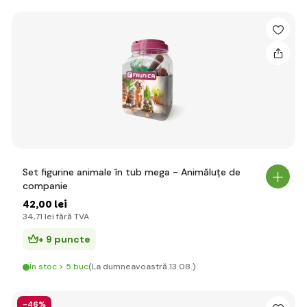
Set figurine animale în tub mega - Animăluțe de
companie
42
,00 lei
34
,71 lei
fără TVA
+ 9 puncte
În stoc > 5 buc
(La dumneavoastră 13.08.)
-46%