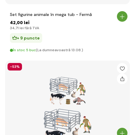
Set figurine animale în mega tub - Fermă
42
,00 lei
34
,71 lei
fără TVA
+ 9 puncte
În stoc 5 buc
(La dumneavoastră 13.08.)
-53%