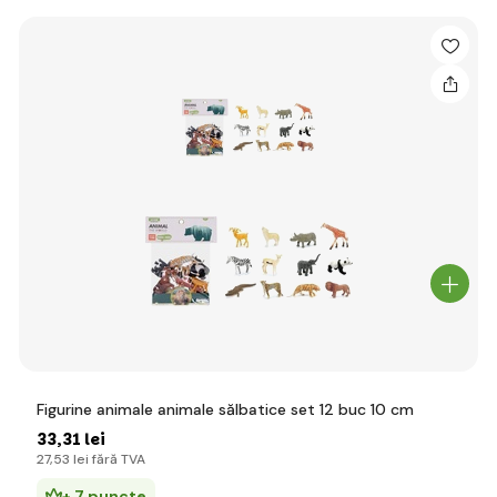
Figurine animale animale sălbatice set 12 buc 10 cm
33
,31 lei
27
,53 lei
fără TVA
+ 7 puncte