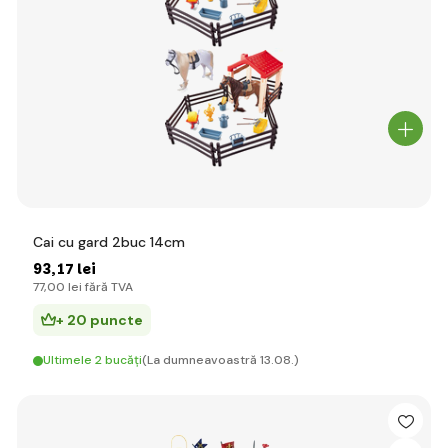
Cai cu gard 2buc 14cm
93
,17 lei
77
,00 lei
fără TVA
+ 20 puncte
Ultimele 2 bucăți
(La dumneavoastră 13.08.)