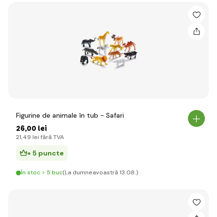
Figurine de animale în tub - Safari
26
,00 lei
21
,49 lei
fără TVA
+ 5 puncte
În stoc > 5 buc
(La dumneavoastră 13.08.)