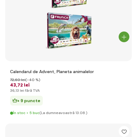
Calendarul de Advent, Planeta animalelor
72
,60 lei
(-40 %)
43
,72 lei
36
,13 lei
fără TVA
+ 9 puncte
În stoc > 5 buc
(La dumneavoastră 13.08.)