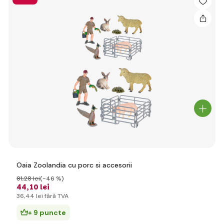
Oaia Zoolandia cu porc si accesorii
81
,28 lei
(-46 %)
44
,10 lei
36
,44 lei
fără TVA
+ 9 puncte