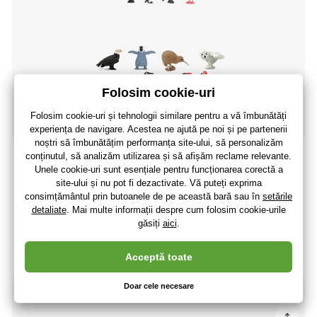
Safari® Fun pack Păsări 8 figurine
37
,58 lei
31
,06 lei
fără TVA
+ 8 puncte
Ultima bucată în stoc
(La dumneavoastră 13.08.)