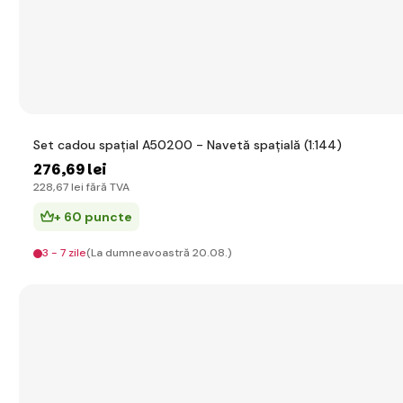
Set cadou spațial A50200 - Navetă spațială (1:144)
276
,69 lei
228
,67 lei
fără TVA
+ 60 puncte
3 - 7 zile
(La dumneavoastră 20.08.)