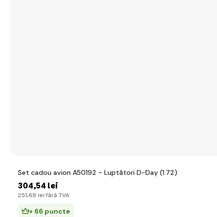
Set cadou avion A50192 - Luptători D-Day (1:72)
304
,54 lei
251
,68 lei
fără TVA
+ 66 puncte