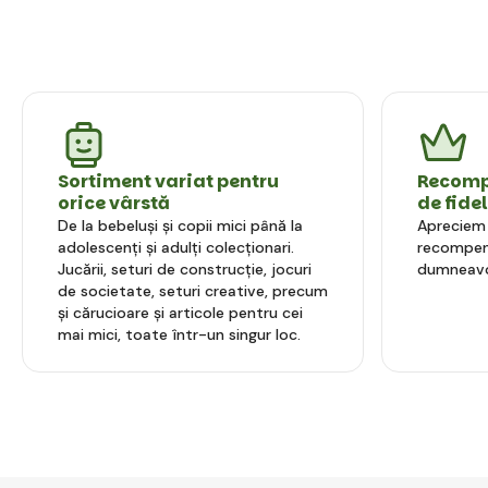
Sortiment variat pentru
Recompe
orice vârstă
de fide
De la bebeluși și copii mici până la
Apreciem l
adolescenți și adulți colecționari.
recompens
Jucării, seturi de construcție, jocuri
dumneavo
de societate, seturi creative, precum
și cărucioare și articole pentru cei
mai mici, toate într-un singur loc.