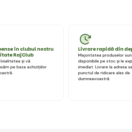
nse în clubul nostru
Livrare rapidă din de
litate RajClub
Majoritatea produselor sun
oialitatea și vă
disponibile pe stoc și le e
ăm pe baza achizițiilor
imediat. Livrare la adresa sa
astră.
punctul de ridicare ales de
dumneavoastră.