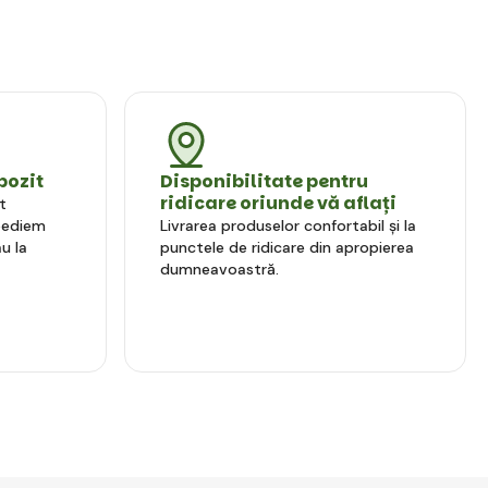
pozit
Disponibilitate pentru
ridicare oriunde vă aflați
t
xpediem
Livrarea produselor confortabil și la
u la
punctele de ridicare din apropierea
dumneavoastră.