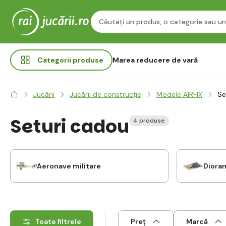
Categorii
produse
Marea reducere de vară
Jucării
Jucării de construcție
Modele AIRFIX
Se
Seturi cadou
4 produse
Aeronave militare
Dioram
Toate filtrele
Preț
Marcă