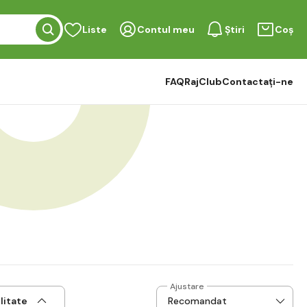
Liste
Contul meu
Știri
Coș
FAQ
RajClub
Contactați-ne
Ajustare
litate