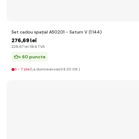
Set cadou spațial A50201 - Saturn V (1:144)
276
,69 lei
228
,67 lei
fără TVA
+ 60 puncte
3 - 7 zile
(La dumneavoastră 20.08.)