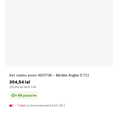
Set cadou avion A50173A - Bătălia Angliei (1:72)
304
,54 lei
251
,68 lei
fără TVA
+ 66 puncte
3 - 7 zile
(La dumneavoastră 20.08.)