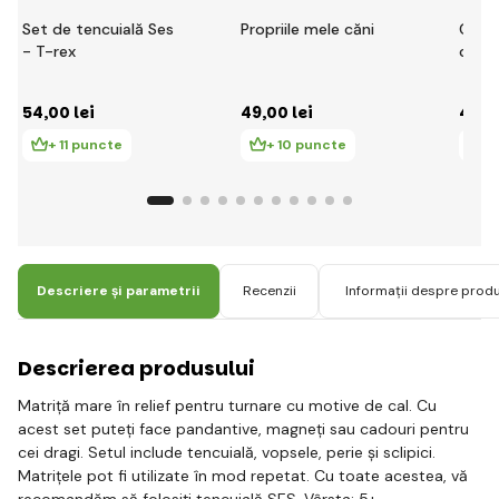
Set de tencuială Ses
Propriile mele căni
CreaF
- T-rex
ceram
54
,00 lei
49
,00 lei
40
,0
+ 11 puncte
+ 10 puncte
+
Descriere și parametrii
Recenzii
Informații despre prod
Descrierea produsului
Matriță mare în relief pentru turnare cu motive de cal. Cu
acest set puteți face pandantive, magneți sau cadouri pentru
cei dragi. Setul include tencuială, vopsele, perie și sclipici.
Matrițele pot fi utilizate în mod repetat. Cu toate acestea, vă
recomandăm să folosiți tencuială SES. Vârsta: 5+