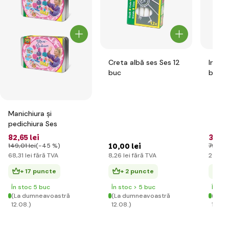
Creta albă ses Ses 12
Inele
buc
brățăr
Manichiura și
pedichiura Ses
82
,65 lei
35
,30
10
,00 lei
149
,01 lei
(-45 %)
79
,77 l
68
,31 lei
fără TVA
8
,26 lei
fără TVA
29
,17 l
+ 17 puncte
+ 2 puncte
+ 
În stoc 5 buc
În stoc > 5 buc
În st
(La dumneavoastră
(La dumneavoastră
(La d
12.08.)
12.08.)
12.08.