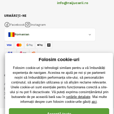
info@raijucarii.ro
URMĂRIȚI-NE
Facebook
Instagram
Romanian
© 2018 - 2026 RaiJucării.ro, Toate drepturile rezervate
Această pagină este protejată prin reCAPTCHA și se aplică
Regulile de protecție a datelor personale
companiile Google și ale lor
Termeni și condiții
.
Crearea de magazine online eficiente de la
RIESENIA