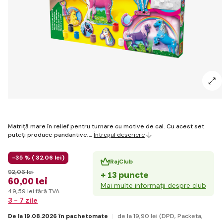
Matriță mare în relief pentru turnare cu motive de cal. Cu acest set
puteți produce pandantive,…
Întregul descriere
-35 % (
32
,06 lei
)
RajClub
92
,06 lei
+ 13 puncte
60
,00 lei
Mai multe informații despre club
49
,59 lei
fără TVA
3 - 7 zile
De la 19.08.2026 în pachetomate
de la 19
,90 lei
(DPD, Packeta,