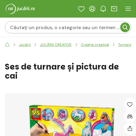
Jucării
JUCĂRII CREATIVE
Creație creativă
Turnarea g
Ses de turnare și pictura de
cai