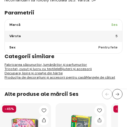
Parametrii
Marcă
Ses
Vârsta
5
Sex
Pentru fete
Categorii similare
Fabricarea săpunurilor, lumânărilor și parfumurilor
Tricotat, cusut și lucru cu textilele
Bijuterii și accesorii
Decupare, lipire și creație din hârtie
Producția de decorațiuni și accesorii pentru casă
Margele de călcat
Alte produse ale mărcii Ses
-45%
-56%