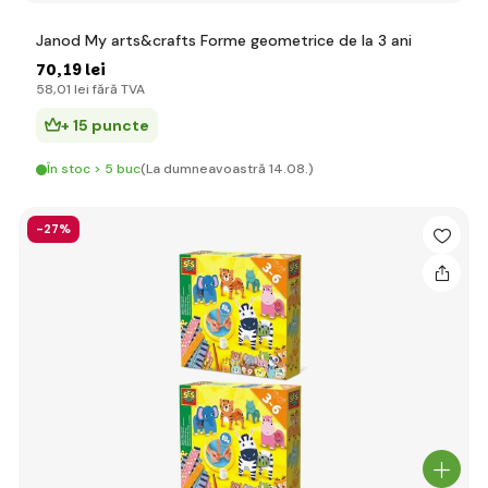
Janod My arts&crafts Forme geometrice de la 3 ani
70
,19 lei
58
,01 lei
fără TVA
+ 15 puncte
În stoc > 5 buc
(La dumneavoastră 14.08.)
-27%