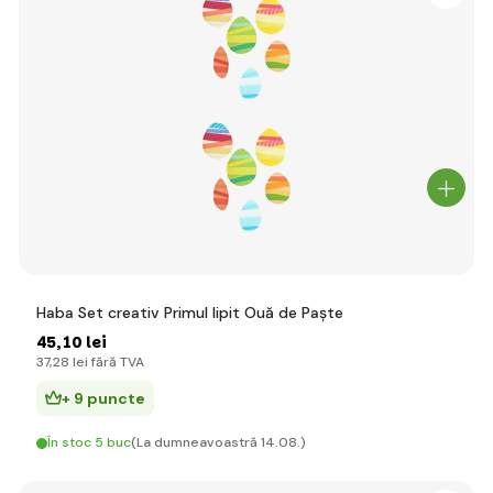
Haba Set creativ Primul lipit Ouă de Paște
45
,10 lei
37
,28 lei
fără TVA
+ 9 puncte
În stoc 5 buc
(La dumneavoastră 14.08.)