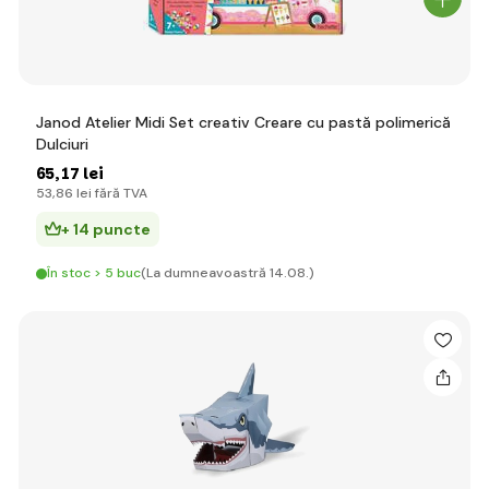
Janod Atelier Midi Set creativ Creare cu pastă polimerică
Dulciuri
65
,17 lei
53
,86 lei
fără TVA
+ 14 puncte
În stoc > 5 buc
(La dumneavoastră 14.08.)