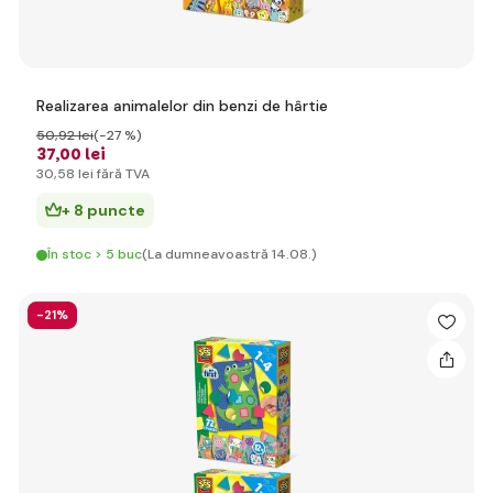
Realizarea animalelor din benzi de hârtie
50
,92 lei
(-27 %)
37
,00 lei
30
,58 lei
fără TVA
+ 8 puncte
În stoc > 5 buc
(La dumneavoastră 14.08.)
-21%