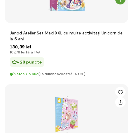
Janod Atelier Set Maxi XXL cu multe activități Unicorn de
la 5 ani
130
,39 lei
107
,76 lei
fără TVA
+ 28 puncte
În stoc > 5 buc
(La dumneavoastră 14.08.)