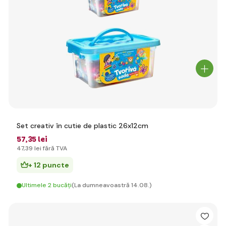
Set creativ în cutie de plastic 26x12cm
57
,35 lei
47
,39 lei
fără TVA
+ 12 puncte
Ultimele 2 bucăți
(La dumneavoastră 14.08.)