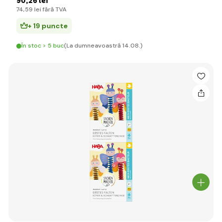
90
,26 lei
74
,59 lei
fără TVA
+ 19 puncte
În stoc > 5 buc
(La dumneavoastră 14.08.)