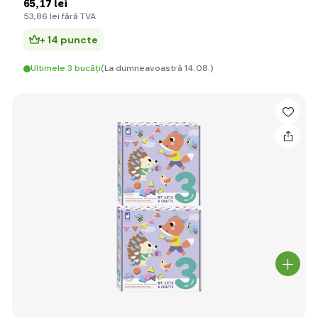
65
,17 lei
53
,86 lei
fără TVA
+ 14 puncte
Ultimele 3 bucăți
(La dumneavoastră 14.08.)