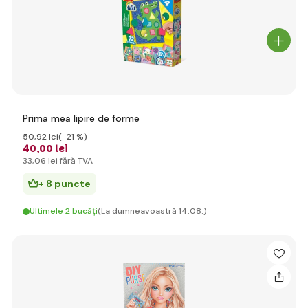
Prima mea lipire de forme
50
,92 lei
(-21 %)
40
,00 lei
33
,06 lei
fără TVA
+ 8 puncte
Ultimele 2 bucăți
(La dumneavoastră 14.08.)