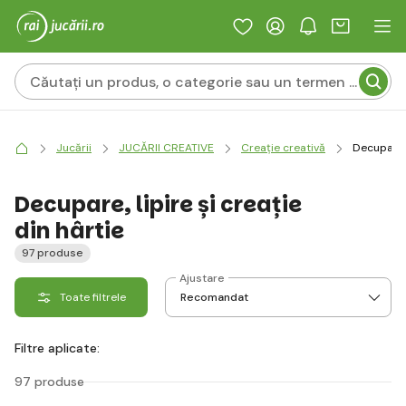
Jucării
JUCĂRII CREATIVE
Creație creativă
Decupare, 
Decupare, lipire și creație
din hârtie
97 produse
Ajustare
Toate filtrele
Filtre aplicate:
97 produse