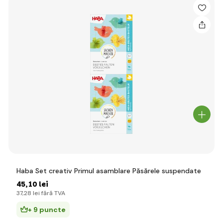
Haba Set creativ Primul asamblare Păsărele suspendate
45
,10 lei
37
,28 lei
fără TVA
+ 9 puncte