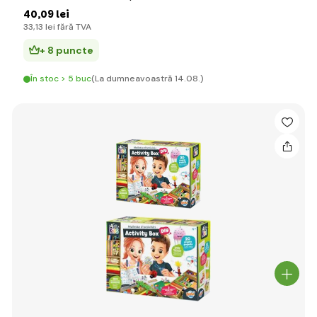
40
,09 lei
33
,13 lei
fără TVA
+ 8 puncte
În stoc > 5 buc
(La dumneavoastră 14.08.)