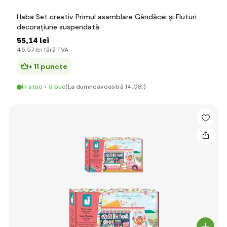
Haba Set creativ Primul asamblare Gândăcei și Fluturi
decorațiune suspendată
55
,14 lei
45
,57 lei
fără TVA
+ 11 puncte
În stoc > 5 buc
(La dumneavoastră 14.08.)