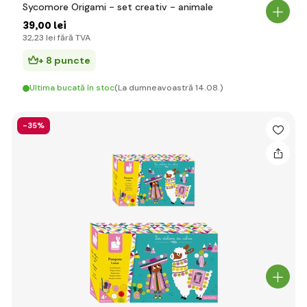
Sycomore Origami - set creativ - animale
39
,00 lei
32
,23 lei
fără TVA
+ 8 puncte
Ultima bucată în stoc
(La dumneavoastră 14.08.)
-35%