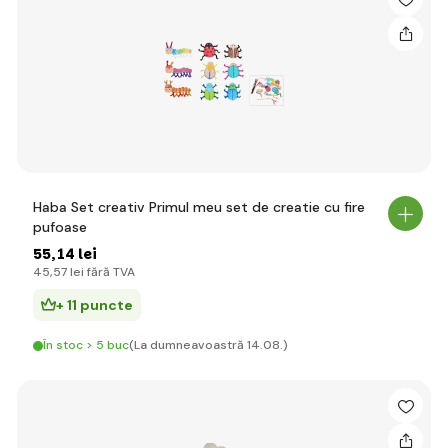
Haba Set creativ Primul meu set de creatie cu fire
pufoase
55
,14 lei
45
,57 lei
fără TVA
+ 11 puncte
În stoc > 5 buc
(La dumneavoastră 14.08.)