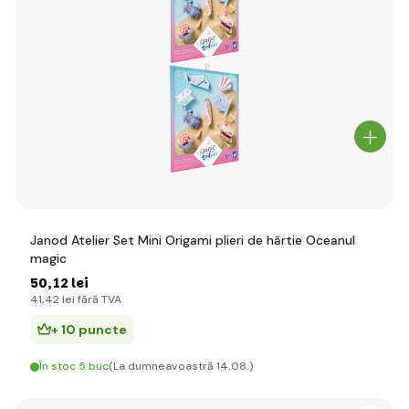
Janod Atelier Set Mini Origami plieri de hârtie Oceanul
magic
50
,12 lei
41
,42 lei
fără TVA
+ 10 puncte
În stoc 5 buc
(La dumneavoastră 14.08.)