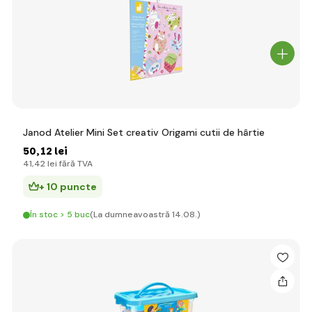
Janod Atelier Mini Set creativ Origami cutii de hârtie
50
,12 lei
41
,42 lei
fără TVA
+ 10 puncte
În stoc > 5 buc
(La dumneavoastră 14.08.)