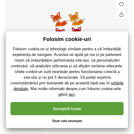
Haba Set creativ Primii vulpi de tăiat
40
,09 lei
33
,13 lei
fără TVA
+ 8 puncte