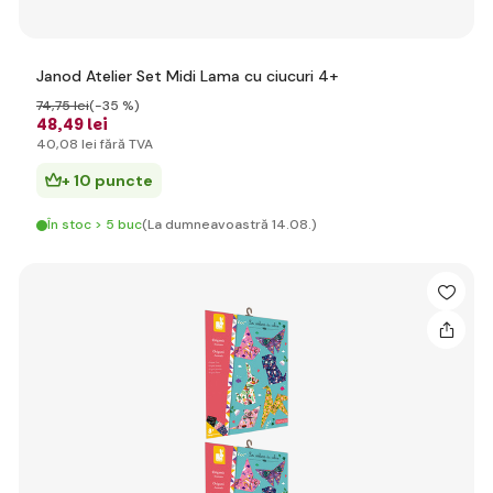
Janod Atelier Set Midi Lama cu ciucuri 4+
74
,75 lei
(-35 %)
48
,49 lei
40
,08 lei
fără TVA
+ 10 puncte
În stoc > 5 buc
(La dumneavoastră 14.08.)