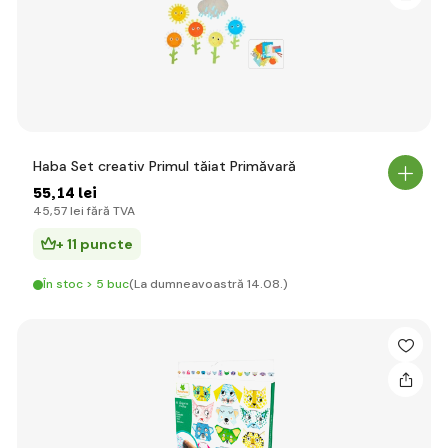
Haba Set creativ Primul tăiat Primăvară
55
,14 lei
45
,57 lei
fără TVA
+ 11 puncte
În stoc > 5 buc
(La dumneavoastră 14.08.)