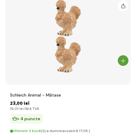
Schleich Animal - Mătase
23
,00 lei
19
,01 lei
fără TVA
+ 4 puncte
Ultimele 3 bucăți
(La dumneavoastră 17.08.)