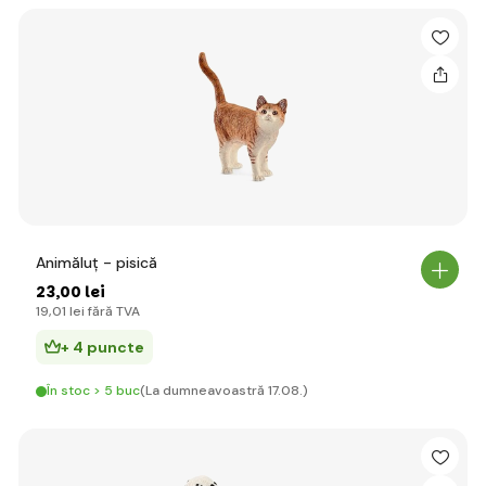
Animăluț - pisică
23
,00 lei
19
,01 lei
fără TVA
+ 4 puncte
În stoc > 5 buc
(La dumneavoastră 17.08.)