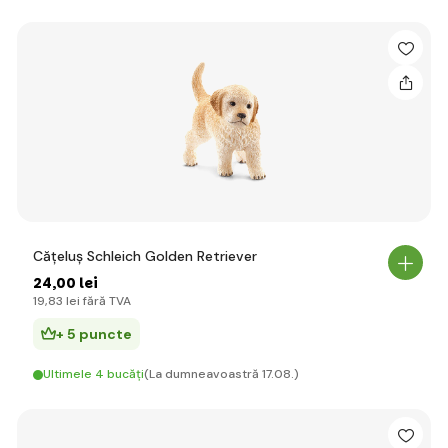
Cățeluș Schleich Golden Retriever
24
,00 lei
19
,83 lei
fără TVA
+ 5 puncte
Ultimele 4 bucăți
(La dumneavoastră 17.08.)