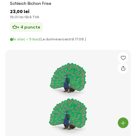
Schleich Bichon Frise
23
,00 lei
19
,01 lei
fără TVA
+ 4 puncte
În stoc > 5 buc
(La dumneavoastră 17.08.)