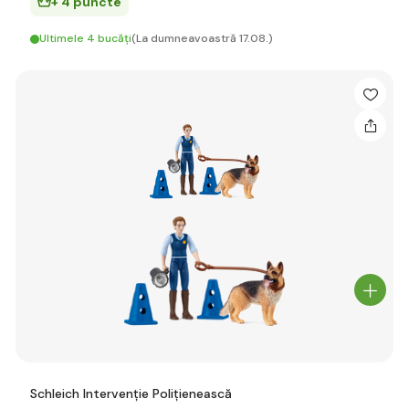
+ 4 puncte
Ultimele 4 bucăți
(La dumneavoastră 17.08.)
Schleich Intervenție Polițienească