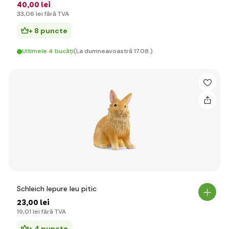
40
,00 lei
33
,06 lei
fără TVA
+ 8 puncte
Ultimele 4 bucăți
(La dumneavoastră 17.08.)
Schleich Iepure leu pitic
23
,00 lei
19
,01 lei
fără TVA
+ 4 puncte