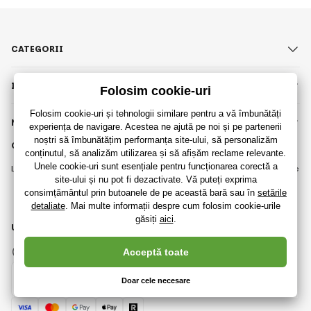
CATEGORII
INFORMAȚII IMPORTANTE
NU RATAȚI
CONTACT
Luni - Vineri (9:00 - 17:00)
De obicei răspundem în termen de
8 ore
info@raijucarii.ro
URMĂRIȚI-NE
Facebook
Instagram
Romanian