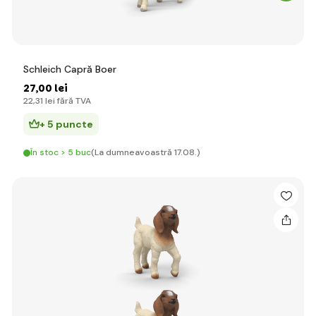
Schleich Capră Boer
27
,00 lei
22
,31 lei
fără TVA
+ 5 puncte
În stoc > 5 buc
(La dumneavoastră 17.08.)