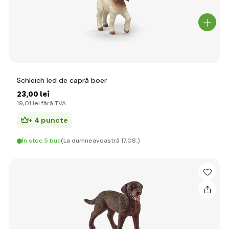
Schleich Ied de capră boer
23
,00 lei
19
,01 lei
fără TVA
+ 4 puncte
În stoc 5 buc
(La dumneavoastră 17.08.)