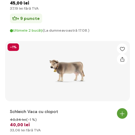
45
,00 lei
37
,19 lei
fără TVA
+ 9 puncte
Ultimele 2 bucăți
(La dumneavoastră 17.08.)
-1%
Schleich Vaca cu clopot
40
,34 lei
(-1 %)
40
,00 lei
33
,06 lei
fără TVA