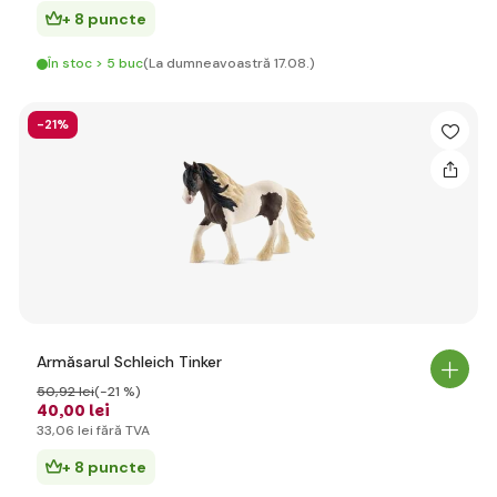
+ 8 puncte
În stoc > 5 buc
(La dumneavoastră 17.08.)
-21%
Armăsarul Schleich Tinker
50
,92 lei
(-21 %)
40
,00 lei
33
,06 lei
fără TVA
+ 8 puncte