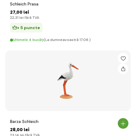
Schleich Prasa
27
,00 lei
22
,31 lei
fără TVA
+ 5 puncte
Ultimele 4 bucăți
(La dumneavoastră 17.08.)
Barza Schleich
28
,00 lei
23
,14 lei
fără TVA