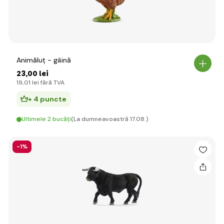
Animăluț - gâină
23
,00 lei
19
,01 lei
fără TVA
+ 4 puncte
Ultimele 2 bucăți
(La dumneavoastră 17.08.)
-1%