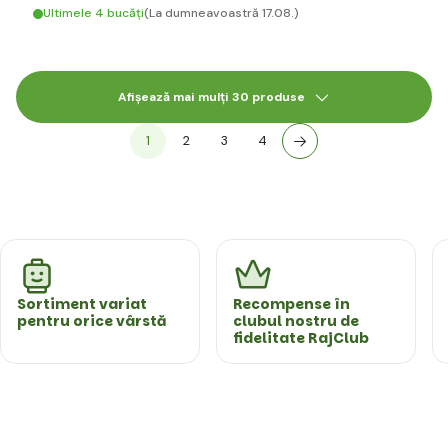
Ultimele 4 bucăți
(La dumneavoastră 17.08.)
Afișează mai mulți 30 produse
1
2
3
4
Sortiment variat
Recompense în
pentru orice vârstă
clubul nostru de
fidelitate RajClub