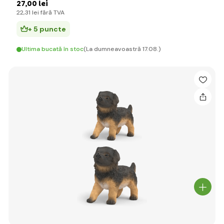
27
,00 lei
22
,31 lei
fără TVA
+ 5 puncte
Ultima bucată în stoc
(La dumneavoastră 17.08.)