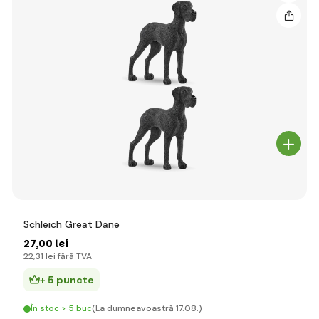
Schleich Great Dane
27
,00 lei
22
,31 lei
fără TVA
+ 5 puncte
În stoc > 5 buc
(La dumneavoastră 17.08.)