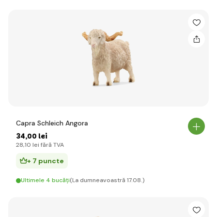
Capra Schleich Angora
34
,00 lei
28
,10 lei
fără TVA
+ 7 puncte
Ultimele 4 bucăți
(La dumneavoastră 17.08.)