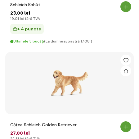
Schleich Kohút
23
,00 lei
19
,01 lei
fără TVA
+ 4 puncte
Ultimele 3 bucăți
(La dumneavoastră 17.08.)
Cățea Schleich Golden Retriever
27
,00 lei
22
,31 lei
fără TVA