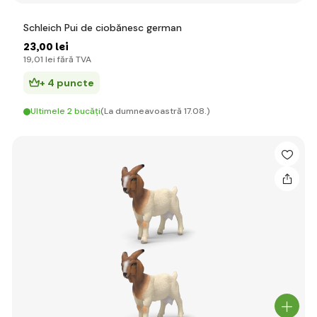
Schleich Pui de ciobănesc german
23
,00 lei
19
,01 lei
fără TVA
+ 4 puncte
Ultimele 2 bucăți
(La dumneavoastră 17.08.)