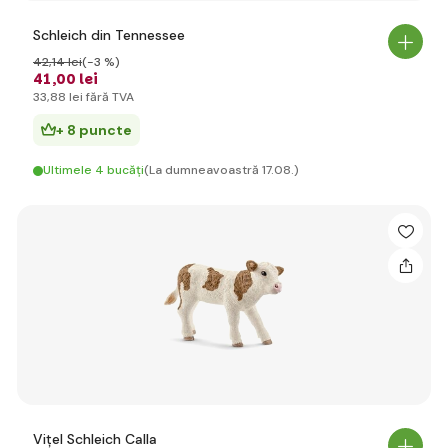
Schleich din Tennessee
42
,14 lei
(-3 %)
41
,00 lei
33
,88 lei
fără TVA
+ 8 puncte
Ultimele 4 bucăți
(La dumneavoastră 17.08.)
Vițel Schleich Calla