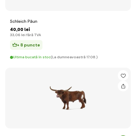
Schleich Păun
40
,00 lei
33
,06 lei
fără TVA
+ 8 puncte
Ultima bucată în stoc
(La dumneavoastră 17.08.)