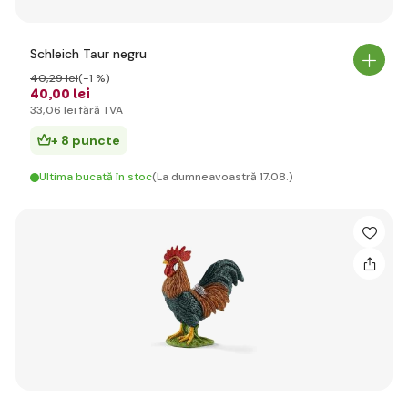
Schleich Taur negru
40
,29 lei
(-1 %)
40
,00 lei
33
,06 lei
fără TVA
+ 8 puncte
Ultima bucată în stoc
(La dumneavoastră 17.08.)