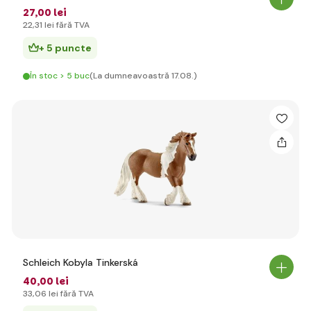
27
,00 lei
22
,31 lei
fără TVA
+ 5 puncte
În stoc > 5 buc
(La dumneavoastră 17.08.)
Schleich Kobyla Tinkerská
40
,00 lei
33
,06 lei
fără TVA