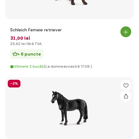
Schleich Femeie retriever
31
,00 lei
25
,62 lei
fără TVA
+ 6 puncte
Ultimele 2 bucăți
(La dumneavoastră 17.08.)
-3%