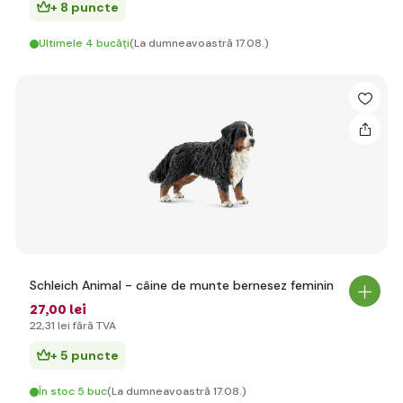
+ 8 puncte
Ultimele 4 bucăți
(La dumneavoastră 17.08.)
Schleich Animal - câine de munte bernesez feminin
27
,00 lei
22
,31 lei
fără TVA
+ 5 puncte
În stoc 5 buc
(La dumneavoastră 17.08.)