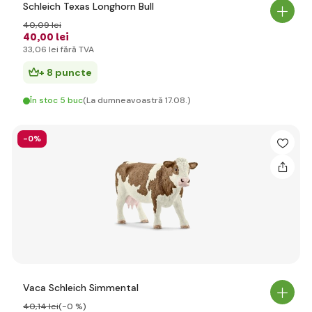
Schleich Texas Longhorn Bull
40
,09 lei
40
,00 lei
33
,06 lei
fără TVA
+ 8 puncte
În stoc 5 buc
(La dumneavoastră 17.08.)
-0%
Vaca Schleich Simmental
40
,14 lei
(-0 %)