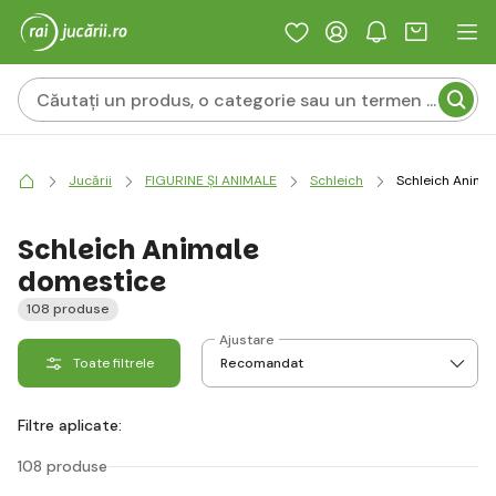
Jucării
FIGURINE ȘI ANIMALE
Schleich
Schleich Anima
Schleich Animale
domestice
108 produse
Ajustare
Toate filtrele
Filtre aplicate:
108 produse