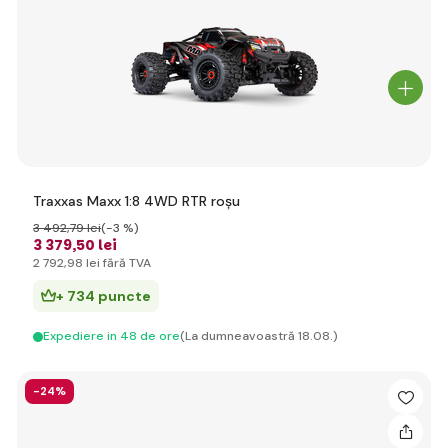
Traxxas Maxx 1:8 4WD RTR roșu
3 492
,79 lei
(-3 %)
3 379
,50 lei
2 792
,98 lei
fără TVA
+ 734 puncte
Expediere in 48 de ore
(La dumneavoastră 18.08.)
-24%