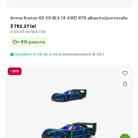
Arrma Kraton 6S V6 BLX 1:8 4WD RTR albastru/portocaliu
3 752
,27 lei
3 101
,05 lei
fără TVA
+ 815 puncte
Expediere in 48 de ore
(La dumneavoastră 18.08.)
-18%