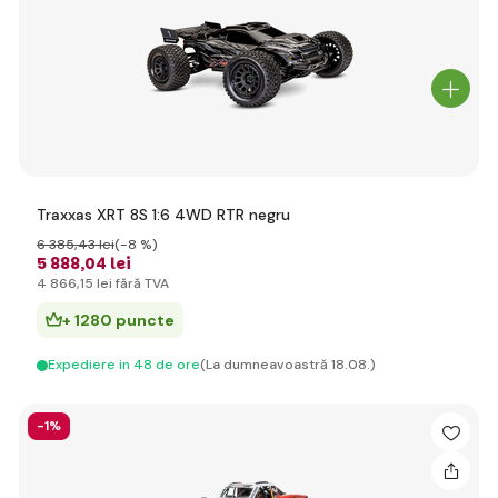
Traxxas XRT 8S 1:6 4WD RTR negru
6 385
,43 lei
(-8 %)
5 888
,04 lei
4 866
,15 lei
fără TVA
+ 1280 puncte
Expediere in 48 de ore
(La dumneavoastră 18.08.)
-1%