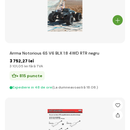
Arrma Notorious 6S V6 BLX 1:8 4WD RTR negru
3 752
,27 lei
3 101
,05 lei
fără TVA
+ 815 puncte
Expediere in 48 de ore
(La dumneavoastră 18.08.)