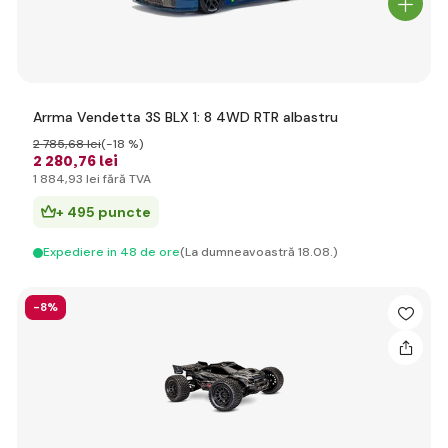
Arrma Vendetta 3S BLX 1: 8 4WD RTR albastru
2 785
,68 lei
(-18 %)
2 280
,76 lei
1 884
,93 lei
fără TVA
+ 495 puncte
Expediere in 48 de ore
(La dumneavoastră 18.08.)
-8%