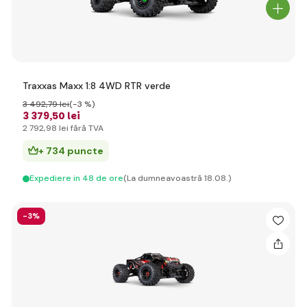
Traxxas Maxx 1:8 4WD RTR verde
3 492
,79 lei
(-3 %)
3 379
,50 lei
2 792
,98 lei
fără TVA
+ 734 puncte
Expediere in 48 de ore
(La dumneavoastră 18.08.)
-3%