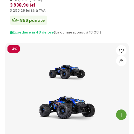
4 521
,29 lei
(-13 %)
3 938
,90 lei
3 255
,29 lei
fără TVA
+ 856 puncte
Expediere in 48 de ore
(La dumneavoastră 18.08.)
-3%