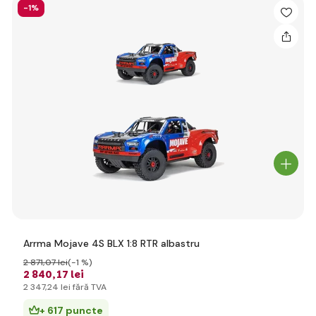
-1%
Arrma Mojave 4S BLX 1:8 RTR albastru
2 871
,07 lei
(-1 %)
2 840
,17 lei
2 347
,24 lei
fără TVA
+ 617 puncte