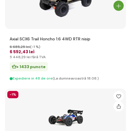
Axial SCX6 Trail Honcho 1:6 4WD RTR nisip
6 685
,25 lei
(-1 %)
6 592
,43 lei
5 448
,29 lei
fără TVA
+ 1433 puncte
Expediere in 48 de ore
(La dumneavoastră 18.08.)
-1%