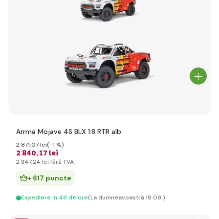
Arrma Mojave 4S BLX 1:8 RTR alb
2 871
,07 lei
(-1 %)
2 840
,17 lei
2 347
,24 lei
fără TVA
+ 617 puncte
Expediere in 48 de ore
(La dumneavoastră 18.08.)