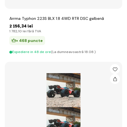
Arrma Typhon 223S BLX 1:8 4WD RTR DSC galbenă
2 156
,34 lei
1 782
,10 lei
fără TVA
+ 468 puncte
Expediere in 48 de ore
(La dumneavoastră 18.08.)