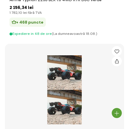
2 156
,34 lei
1 782
,10 lei
fără TVA
+ 468 puncte
Expediere in 48 de ore
(La dumneavoastră 18.08.)