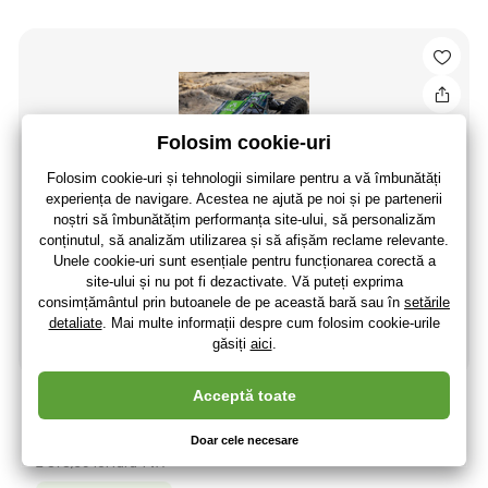
Axial AXP8 Gilamon 2.2 1:8 4WD RTR verde
3 482
,85 lei
2 878
,39 lei
fără TVA