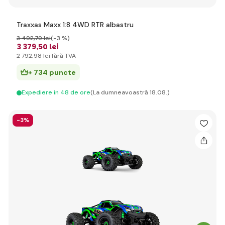
Traxxas Maxx 1:8 4WD RTR albastru
3 492
,79 lei
(-3 %)
3 379
,50 lei
2 792
,98 lei
fără TVA
+ 734 puncte
Expediere in 48 de ore
(La dumneavoastră 18.08.)
-3%