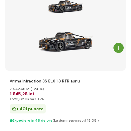
Arrma Infraction 3S BLX 1:8 RTR auriu
2 442
,66 lei
(-24 %)
1 845
,28 lei
1 525
,02 lei
fără TVA
+ 401 puncte
Expediere in 48 de ore
(La dumneavoastră 18.08.)