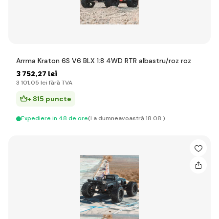
Arrma Kraton 6S V6 BLX 1:8 4WD RTR albastru/roz roz
3 752
,27 lei
3 101
,05 lei
fără TVA
+ 815 puncte
Expediere in 48 de ore
(La dumneavoastră 18.08.)