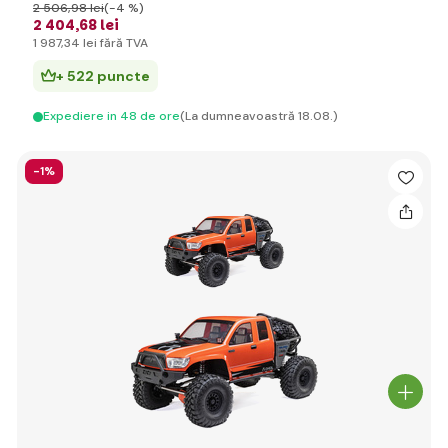
2 506
,98 lei
(-4 %)
2 404
,68 lei
1 987
,34 lei
fără TVA
+ 522 puncte
Expediere in 48 de ore
(La dumneavoastră 18.08.)
-1%