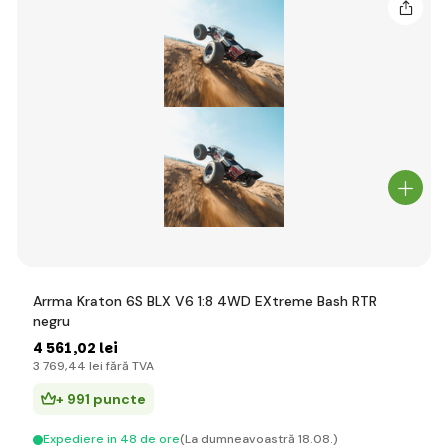
Arrma Kraton 6S BLX V6 1:8 4WD EXtreme Bash RTR
negru
4 561
,02 lei
3 769
,44 lei
fără TVA
+ 991 puncte
Expediere in 48 de ore
(La dumneavoastră 18.08.)