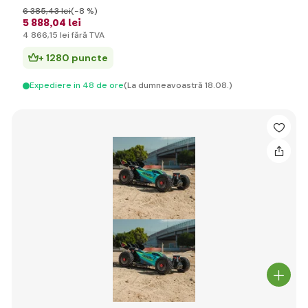
6 385
,43 lei
(-8 %)
5 888
,04 lei
4 866
,15 lei
fără TVA
+ 1280 puncte
Expediere in 48 de ore
(La dumneavoastră 18.08.)