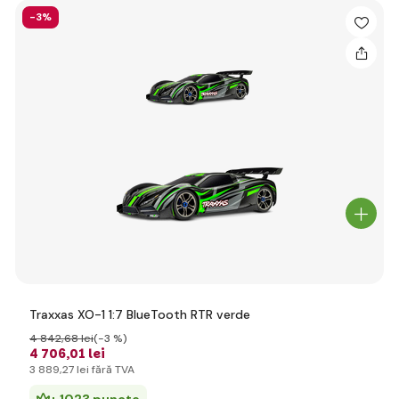
-3%
Traxxas XO-1 1:7 BlueTooth RTR verde
4 842
,68 lei
(-3 %)
4 706
,01 lei
3 889
,27 lei
fără TVA