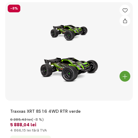
-8%
Traxxas XRT 8S 1:6 4WD RTR verde
6 385
,43 lei
(-8 %)
5 888
,04 lei
4 866
,15 lei
fără TVA