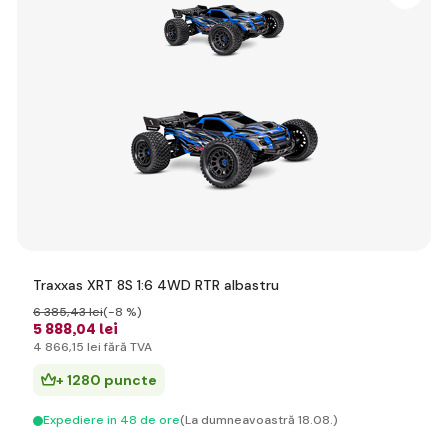
Traxxas XRT 8S 1:6 4WD RTR albastru
6 385
,43 lei
(-8 %)
5 888
,04 lei
4 866
,15 lei
fără TVA
+ 1280 puncte
Expediere in 48 de ore
(La dumneavoastră 18.08.)