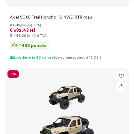
Axial SCX6 Trail Honcho 1:6 4WD RTR roșu
6 685
,25 lei
(-1 %)
6 592
,43 lei
5 448
,29 lei
fără TVA
+ 1433 puncte
Expediere in 48 de ore
(La dumneavoastră 18.08.)
-1%