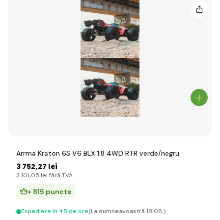
Arrma Kraton 6S V6 BLX 1:8 4WD RTR verde/negru
3 752
,27 lei
3 101
,05 lei
fără TVA
+ 815 puncte
Expediere in 48 de ore
(La dumneavoastră 18.08.)