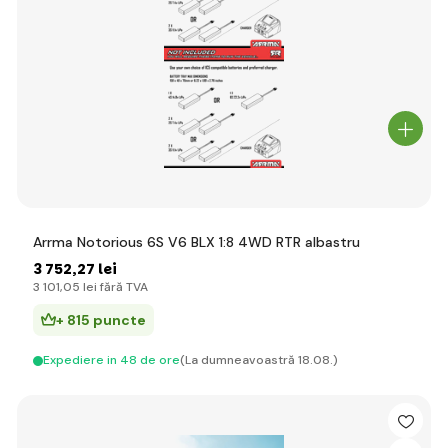
Arrma Notorious 6S V6 BLX 1:8 4WD RTR albastru
3 752
,27 lei
3 101
,05 lei
fără TVA
+ 815 puncte
Expediere in 48 de ore
(La dumneavoastră 18.08.)