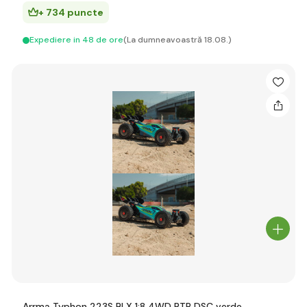
+ 734 puncte
Expediere in 48 de ore
(La dumneavoastră 18.08.)
Arrma Typhon 223S BLX 1:8 4WD RTR DSC verde