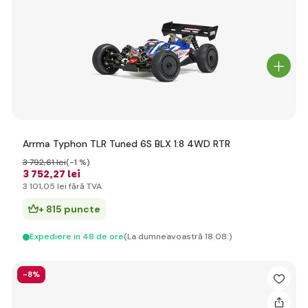
Arrma Typhon TLR Tuned 6S BLX 1:8 4WD RTR
3 792
,61 lei
(-1 %)
3 752
,27 lei
3 101
,05 lei
fără TVA
+ 815 puncte
Expediere in 48 de ore
(La dumneavoastră 18.08.)
-8%