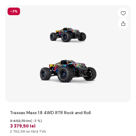
-3%
Traxxas Maxx 1:8 4WD RTR Rock and Roll
3 492
,79 lei
(-3 %)
3 379
,50 lei
2 792
,98 lei
fără TVA