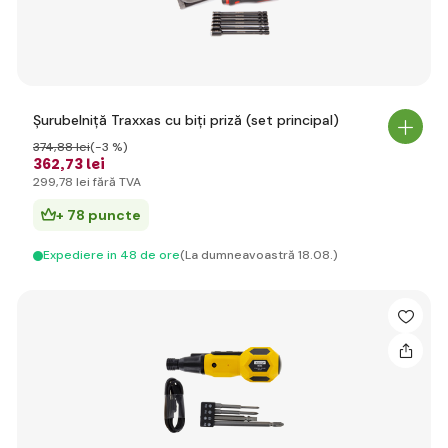
Șurubelniță Traxxas cu biți priză (set principal)
374
,88 lei
(-3 %)
362
,73 lei
299
,78 lei
fără TVA
+ 78 puncte
Expediere in 48 de ore
(La dumneavoastră 18.08.)