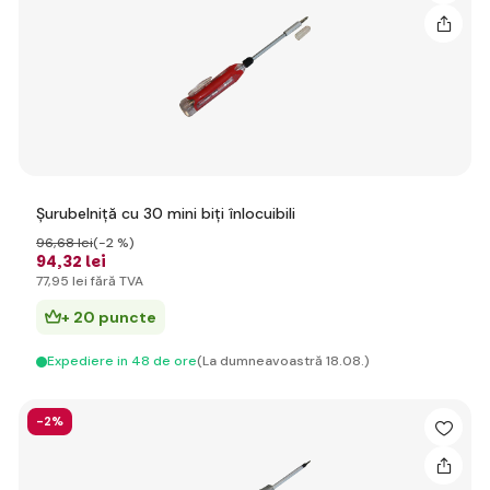
Șurubelniță cu 30 mini biți înlocuibili
96
,68 lei
(-2 %)
94
,32 lei
77
,95 lei
fără TVA
+ 20 puncte
Expediere in 48 de ore
(La dumneavoastră 18.08.)
-2%