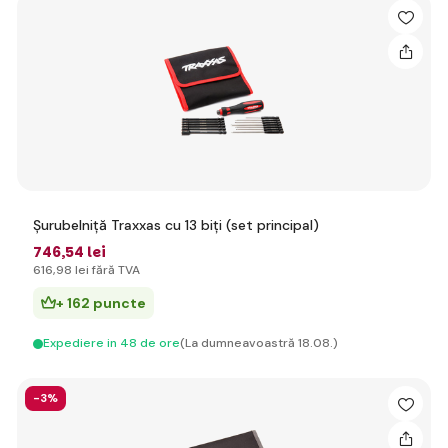
Șurubelniță Traxxas cu 13 biți (set principal)
746
,54 lei
616
,98 lei
fără TVA
+ 162 puncte
Expediere in 48 de ore
(La dumneavoastră 18.08.)
-3%