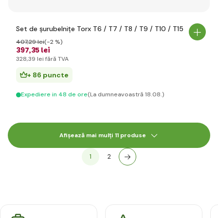
Set de șurubelnițe Torx T6 / T7 / T8 / T9 / T10 / T15
407
,29 lei
(-2 %)
397
,35 lei
328
,39 lei
fără TVA
+ 86 puncte
Expediere in 48 de ore
(La dumneavoastră 18.08.)
Afișează mai mulți 11 produse
1
2