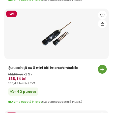
-2%
Șurubelniță cu 8 mini biți interschimbabile
192
,86 lei
(-2 %)
188
,14 lei
155
,49 lei
fără TVA
+ 40 puncte
Ultima bucată în stoc
(La dumneavoastră 14.08.)