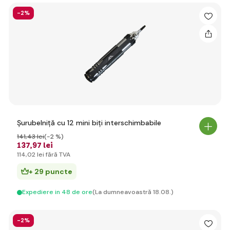
-2%
Șurubelniță cu 12 mini biți interschimbabile
141
,43 lei
(-2 %)
137
,97 lei
114
,02 lei
fără TVA
+ 29 puncte
Expediere in 48 de ore
(La dumneavoastră 18.08.)
-2%