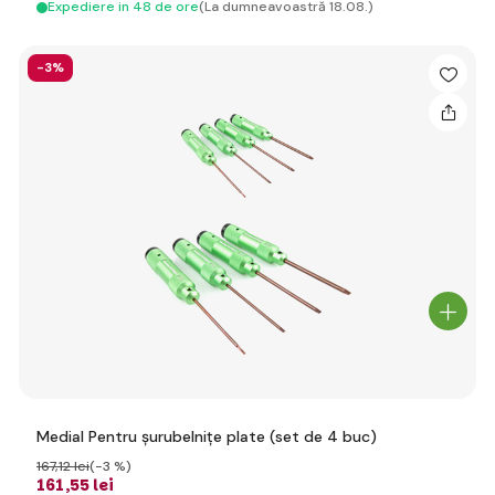
Expediere in 48 de ore
(La dumneavoastră 18.08.)
-3%
Medial Pentru șurubelnițe plate (set de 4 buc)
167
,12 lei
(-3 %)
161
,55 lei