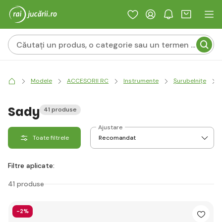
Modele
ACCESORII RC
Instrumente
Șurubelnițe
Sady
41 produse
Ajustare
Toate filtrele
Filtre aplicate:
41 produse
-2%