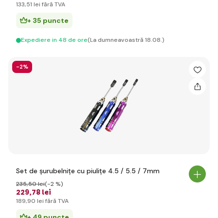
133
,51 lei
fără TVA
+ 35 puncte
Expediere in 48 de ore
(La dumneavoastră 18.08.)
-2%
Set de șurubelnițe cu piulițe 4.5 / 5.5 / 7mm
235
,50 lei
(-2 %)
229
,78 lei
189
,90 lei
fără TVA
+ 49 puncte