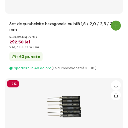
Set de șurubelnițe hexagonale cu bilă 1,5 / 2,0 / 2,5 / 3,0
mm
299
,82 lei
(-2 %)
292
,50 lei
241
,73 lei
fără TVA
+ 63 puncte
Expediere in 48 de ore
(La dumneavoastră 18.08.)
-2%