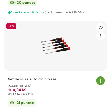
+ 20 puncte
Expediere in 48 de ore
(La dumneavoastră 18.08.)
-2%
Set de scule auto din 5 piese
102
,85 lei
(-2 %)
100
,34 lei
82
,93 lei
fără TVA
+ 21 puncte