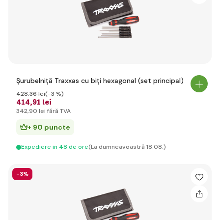
Șurubelniță Traxxas cu biți hexagonal (set principal)
428
,36 lei
(-3 %)
414
,91 lei
342
,90 lei
fără TVA
+ 90 puncte
Expediere in 48 de ore
(La dumneavoastră 18.08.)
-3%