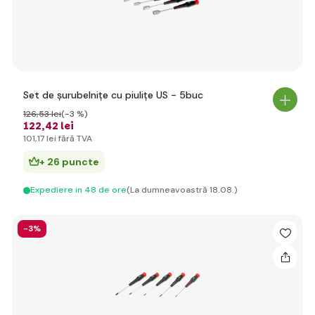
Set de șurubelnițe cu piulițe US - 5buc
126
,53 lei
(-3 %)
122
,42 lei
101
,17 lei
fără TVA
+ 26 puncte
Expediere in 48 de ore
(La dumneavoastră 18.08.)
-3%