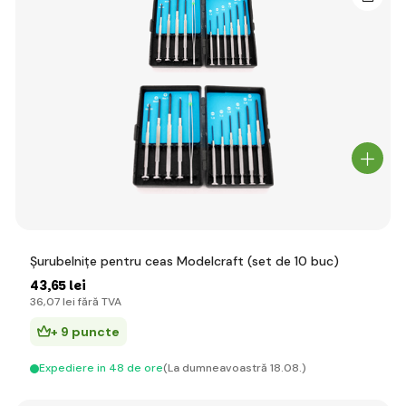
Șurubelnițe pentru ceas Modelcraft (set de 10 buc)
43
,65 lei
36
,07 lei
fără TVA
+ 9 puncte
Expediere in 48 de ore
(La dumneavoastră 18.08.)