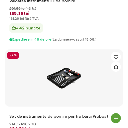
Valoarea Instrumentului de pornire
201
,59 lei
(-3 %)
195
,16 lei
161
,29 lei
fără TVA
+ 42 puncte
Expediere in 48 de ore
(La dumneavoastră 18.08.)
-2%
Set de instrumente de pornire pentru bărci Proboat
240
,17 lei
(-2 %)