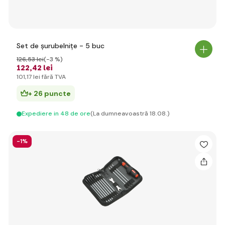
Set de șurubelnițe - 5 buc
126
,53 lei
(-3 %)
122
,42 lei
101
,17 lei
fără TVA
+ 26 puncte
Expediere in 48 de ore
(La dumneavoastră 18.08.)
-1%