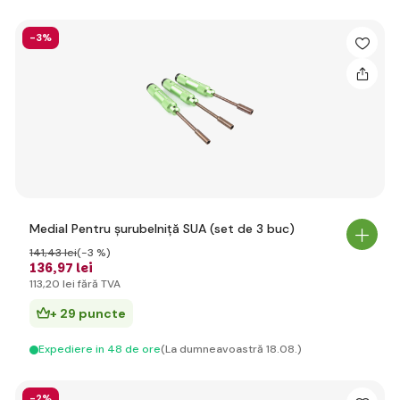
-3%
Medial Pentru șurubelniță SUA (set de 3 buc)
141
,43 lei
(-3 %)
136
,97 lei
113
,20 lei
fără TVA
+ 29 puncte
Expediere in 48 de ore
(La dumneavoastră 18.08.)
-2%