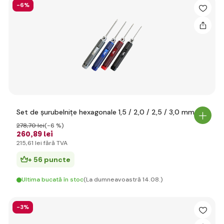
-6%
Set de șurubelnițe hexagonale 1,5 / 2,0 / 2,5 / 3,0 mm
278
,70 lei
(-6 %)
260
,89 lei
215
,61 lei
fără TVA
+ 56 puncte
Ultima bucată în stoc
(La dumneavoastră 14.08.)
-3%