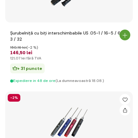
Șurubelniță cu biți interschimbabile US .05-1 / 16-5 / 64-
3 / 32
150
,16 lei
(-2 %)
146
,50 lei
121
,07 lei
fără TVA
+ 31 puncte
Expediere in 48 de ore
(La dumneavoastră 18.08.)
-2%