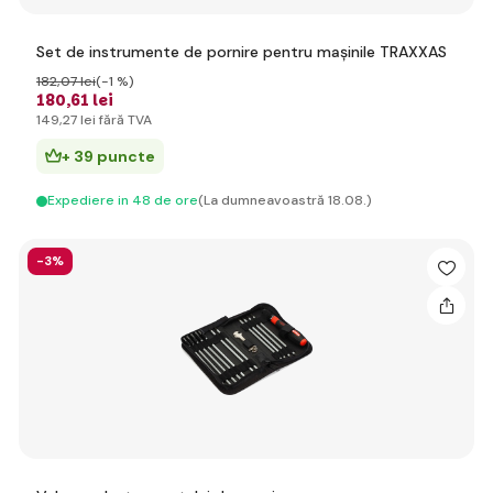
Set de instrumente de pornire pentru mașinile TRAXXAS
182
,07 lei
(-1 %)
180
,61 lei
149
,27 lei
fără TVA
+ 39 puncte
Expediere in 48 de ore
(La dumneavoastră 18.08.)
-3%