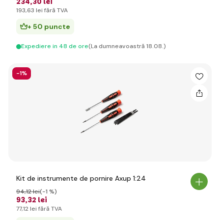
234
,30 lei
193
,63 lei
fără TVA
+ 50 puncte
Expediere in 48 de ore
(La dumneavoastră 18.08.)
-1%
Kit de instrumente de pornire Axup 1:24
94
,12 lei
(-1 %)
93
,32 lei
77
,12 lei
fără TVA