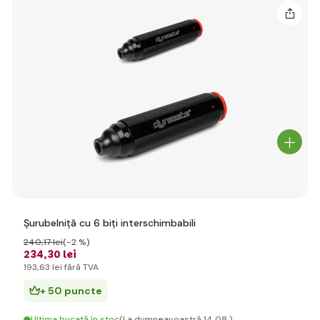
Șurubelniță cu 6 biți interschimbabili
240
,17 lei
(-2 %)
234
,30 lei
193
,63 lei
fără TVA
+ 50 puncte
Ultima bucată în stoc
(La dumneavoastră 14.08.)