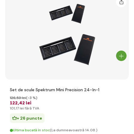
Set de scule Spektrum Mini Precision 24-în-1
126
,53 lei
(-3 %)
122
,42 lei
101
,17 lei
fără TVA
+ 26 puncte
Ultima bucată în stoc
(La dumneavoastră 14.08.)