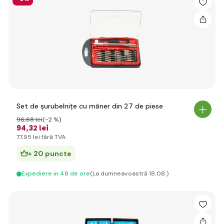
Set de șurubelnițe cu mâner din 27 de piese
96
,68 lei
(-2 %)
94
,32 lei
77
,95 lei
fără TVA
+ 20 puncte
Expediere in 48 de ore
(La dumneavoastră 18.08.)