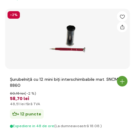
-2%
Șurubelniță cu 12 mini biți interschimbabile mat. SNCM
8860
60
,15 lei
(-2 %)
58
,70 lei
48
,51 lei
fără TVA
+ 12 puncte
Expediere in 48 de ore
(La dumneavoastră 18.08.)