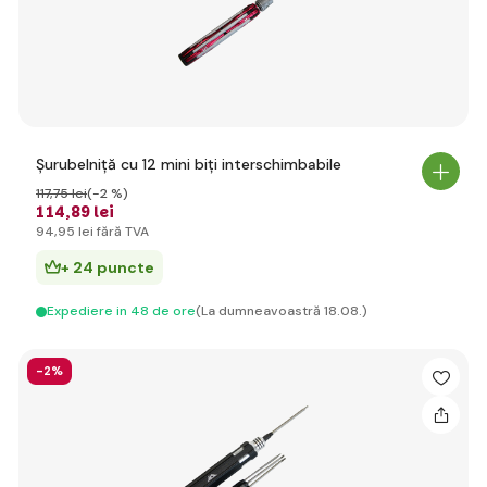
Șurubelniță cu 12 mini biți interschimbabile
117
,75 lei
(-2 %)
114
,89 lei
94
,95 lei
fără TVA
+ 24 puncte
Expediere in 48 de ore
(La dumneavoastră 18.08.)
-2%