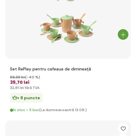
Set RePlay pentru cafeaua de dimineață
66
,33 lei
(-40 %)
39
,70 lei
32
,81 lei
fără TVA
+ 8 puncte
În stoc > 5 buc
(La dumneavoastră 13.08.)