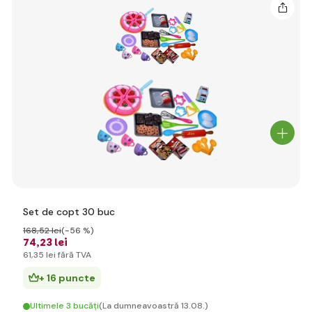
Set de copt 30 buc
168
,52 lei
(-56 %)
74
,23 lei
61
,35 lei
fără TVA
+ 16 puncte
Ultimele 3 bucăți
(La dumneavoastră 13.08.)