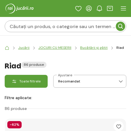
Jucării
JOCURI CU MESERII
Bucătării și gătit
Riad
Riad
86 produse
Ajustare
Toate filtrele
Filtre aplicate:
86 produse
-62%