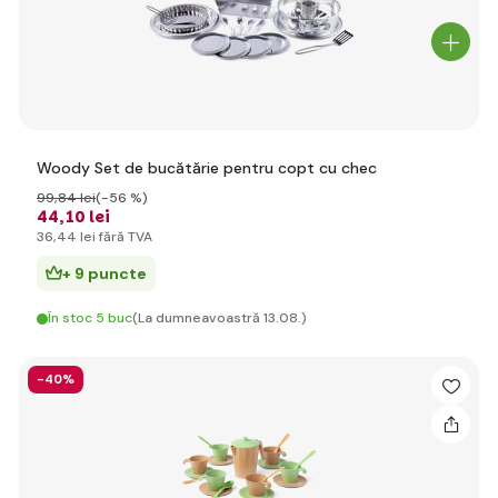
Woody Set de bucătărie pentru copt cu chec
99
,84 lei
(-56 %)
44
,10 lei
36
,44 lei
fără TVA
+ 9 puncte
În stoc 5 buc
(La dumneavoastră 13.08.)
-40%