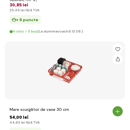
76
,61 lei
(-60 %)
30
,85 lei
25
,49 lei
fără TVA
+ 6 puncte
În stoc > 5 buc
(La dumneavoastră 13.08.)
Mare scurgător de vase 30 cm
54
,00 lei
44
,63 lei
fără TVA