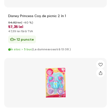
Disney Princess Coș de picnic 2 în 1
94
,82 lei
(-40 %)
57
,35 lei
47
,39 lei
fără TVA
+ 12 puncte
În stoc > 5 buc
(La dumneavoastră 13.08.)