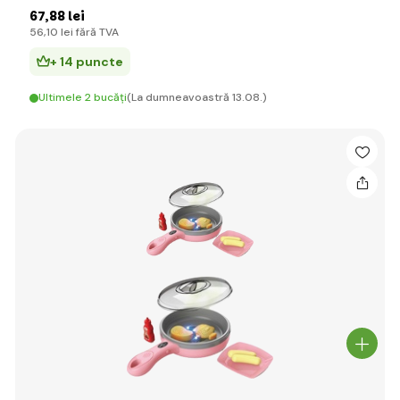
67
,88 lei
56
,10 lei
fără TVA
+ 14 puncte
Ultimele 2 bucăți
(La dumneavoastră 13.08.)