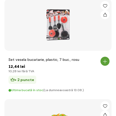
Set vesela bucatarie, plastic, 7 buc., rosu
12
,44 lei
10
,28 lei
fără TVA
+ 2 puncte
Ultima bucată în stoc
(La dumneavoastră 13.08.)