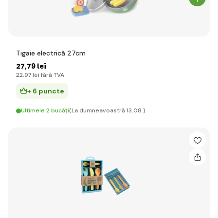
Tigaie electrică 27cm
27
,79 lei
22
,97 lei
fără TVA
+ 6 puncte
Ultimele 2 bucăți
(La dumneavoastră 13.08.)