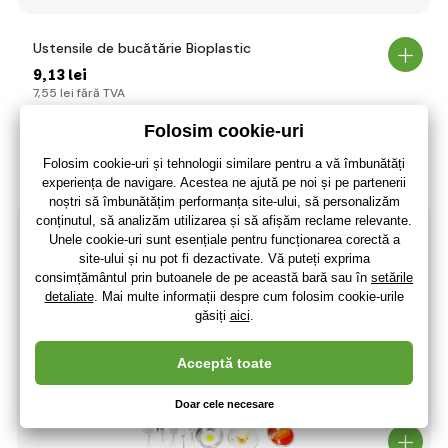
Ustensile de bucătărie Bioplastic
9
,13 lei
7
,55 lei
fără TVA
+ 1 punct
Ultimele 2 bucăți
(La dumneavoastră 13.08.)
-46%