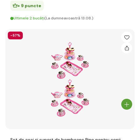
+ 9 puncte
Ultimele 2 bucăți
(La dumneavoastră 13.08.)
-57%
Set de ceai și suport de bomboane Bino pentru copii