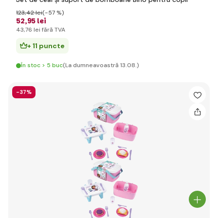
123
,42 lei
(-57 %)
52
,95 lei
43
,76 lei
fără TVA
+ 11 puncte
În stoc > 5 buc
(La dumneavoastră 13.08.)
-37%