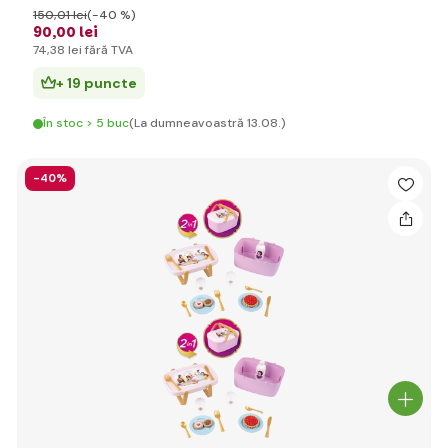
150
,01 lei
(-40 %)
90
,00 lei
74
,38 lei
fără TVA
+ 19 puncte
În stoc > 5 buc
(La dumneavoastră 13.08.)
-40%