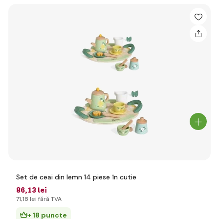
Set de ceai din lemn 14 piese în cutie
86
,13 lei
71
,18 lei
fără TVA
+ 18 puncte