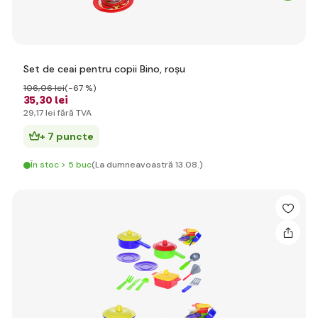
Set de ceai pentru copii Bino, roșu
106
,06 lei
(-67 %)
35
,30 lei
29
,17 lei
fără TVA
+ 7 puncte
În stoc > 5 buc
(La dumneavoastră 13.08.)