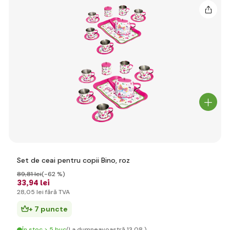
Set de ceai pentru copii Bino, roz
89
,81 lei
(-62 %)
33
,94 lei
28
,05 lei
fără TVA
+ 7 puncte
În stoc > 5 buc
(La dumneavoastră 13.08.)