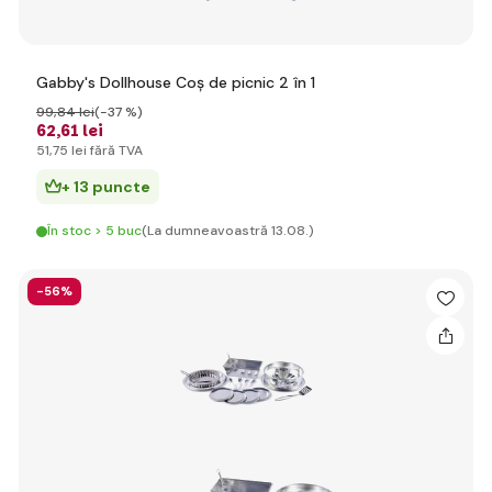
Gabby's Dollhouse Coș de picnic 2 în 1
99
,84 lei
(-37 %)
62
,61 lei
51
,75 lei
fără TVA
+ 13 puncte
În stoc > 5 buc
(La dumneavoastră 13.08.)
-56%