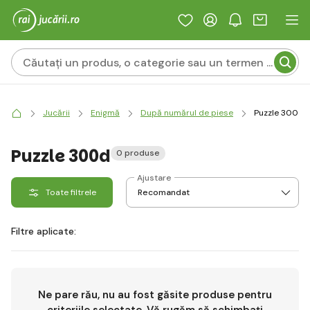
Jucării
Enigmă
După numărul de piese
Puzzle 300d
Puzzle 300d
0 produse
Ajustare
Toate filtrele
Filtre aplicate:
Ne pare rău, nu au fost găsite produse pentru