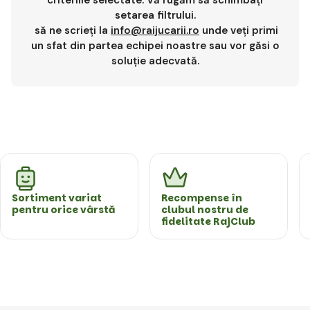
criteriile selectate. Vă rugăm să schimbați
setarea filtrului.
să ne scrieți la
info@raijucarii.ro
unde veți primi
un sfat din partea echipei noastre sau vor găsi o
soluție adecvată.
Sortiment variat
Recompense în
pentru orice vârstă
clubul nostru de
fidelitate RajClub