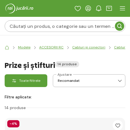
Modele
ACCESORII RC
Cabluri și conectori
Cabluri d
Prize și știfturi
14 produse
Ajustare
Toate filtrele
Filtre aplicate:
14 produse
-4%