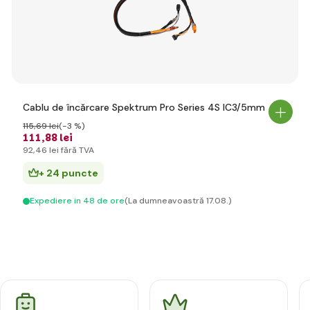
Cablu de încărcare Spektrum Pro Series 4S IC3/5mm
115
,69 lei
(-3 %)
111
,88 lei
92
,46 lei
fără TVA
+ 24 puncte
Expediere in 48 de ore
(La dumneavoastră 17.08.)