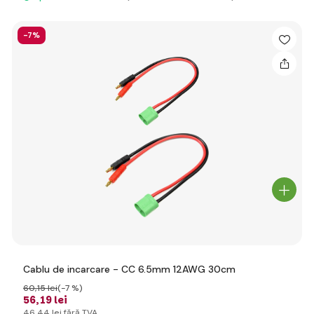
-7%
Cablu de incarcare - CC 6.5mm 12AWG 30cm
60
,15 lei
(-7 %)
56
,19 lei
46
,44 lei
fără TVA