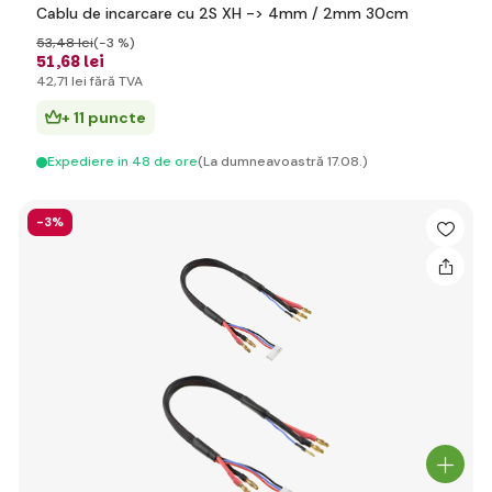
Cablu de incarcare cu 2S XH -> 4mm / 2mm 30cm
53
,48 lei
(-3 %)
51
,68 lei
42
,71 lei
fără TVA
+ 11 puncte
Expediere in 48 de ore
(La dumneavoastră 17.08.)
-3%