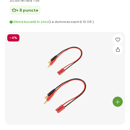
30
,68 lei
fără TVA
+ 8 puncte
Ultima bucată în stoc
(La dumneavoastră 13.08.)
-4%