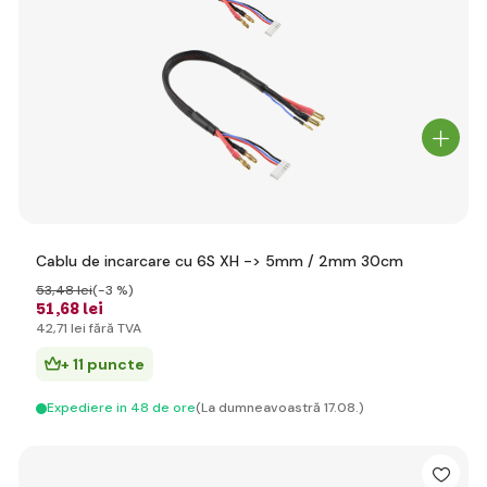
Cablu de incarcare cu 6S XH -> 5mm / 2mm 30cm
53
,48 lei
(-3 %)
51
,68 lei
42
,71 lei
fără TVA
+ 11 puncte
Expediere in 48 de ore
(La dumneavoastră 17.08.)