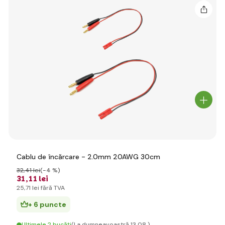
Cablu de încărcare - 2.0mm 20AWG 30cm
32
,41 lei
(-4 %)
31
,11 lei
25
,71 lei
fără TVA
+ 6 puncte
Ultimele 2 bucăți
(La dumneavoastră 13.08.)