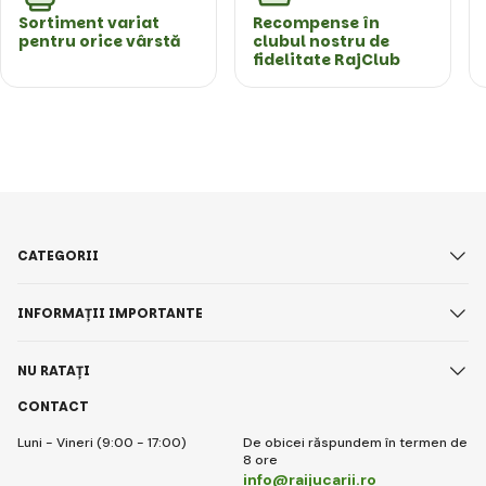
Sortiment variat
Recompense în
pentru orice vârstă
clubul nostru de
fidelitate RajClub
CATEGORII
INFORMAȚII IMPORTANTE
NU RATAȚI
CONTACT
Luni - Vineri (9:00 - 17:00)
De obicei răspundem în termen de
8 ore
info@raijucarii.ro