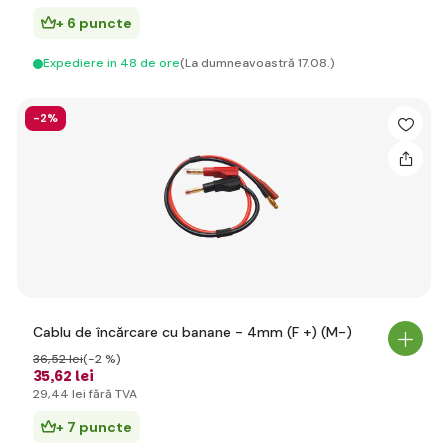
+ 6 puncte
Expediere in 48 de ore
(La dumneavoastră 17.08.)
-2%
Cablu de încărcare cu banane - 4mm (F +) (M-)
36
,52 lei
(-2 %)
35
,62 lei
29
,44 lei
fără TVA
+ 7 puncte