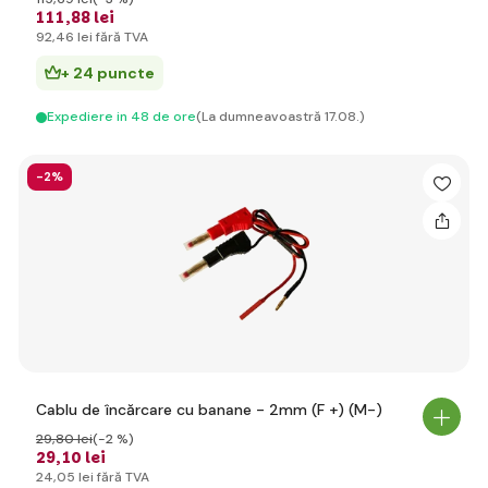
111
,88 lei
92
,46 lei
fără TVA
+ 24 puncte
Expediere in 48 de ore
(La dumneavoastră 17.08.)
-2%
Cablu de încărcare cu banane - 2mm (F +) (M-)
29
,80 lei
(-2 %)
29
,10 lei
24
,05 lei
fără TVA