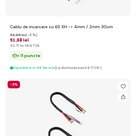
Cablu de incarcare cu 6S XH -> 4mm / 2mm 30cm
53
,48 lei
(-3 %)
51
,68 lei
42
,71 lei
fără TVA
+ 11 puncte
Expediere in 48 de ore
(La dumneavoastră 17.08.)
-3%