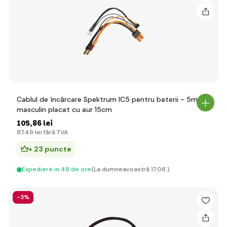
Cablul de încărcare Spektrum IC5 pentru baterii - 5mm
masculin placat cu aur 15cm
105
,86 lei
87
,49 lei
fără TVA
+ 23 puncte
Expediere in 48 de ore
(La dumneavoastră 17.08.)
-3%