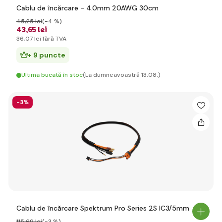
Cablu de încărcare - 4.0mm 20AWG 30cm
45
,25 lei
(-4 %)
43
,65 lei
36
,07 lei
fără TVA
+ 9 puncte
Ultima bucată în stoc
(La dumneavoastră 13.08.)
-3%
Cablu de încărcare Spektrum Pro Series 2S IC3/5mm
115
,69 lei
(-3 %)