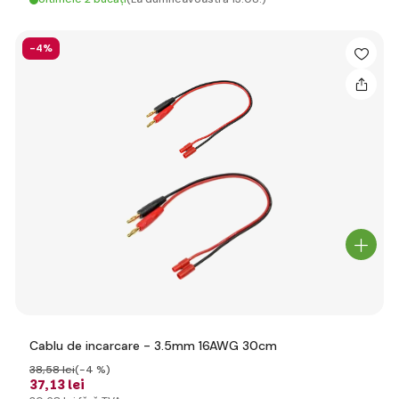
-4%
Cablu de incarcare - 3.5mm 16AWG 30cm
38
,58 lei
(-4 %)
37
,13 lei