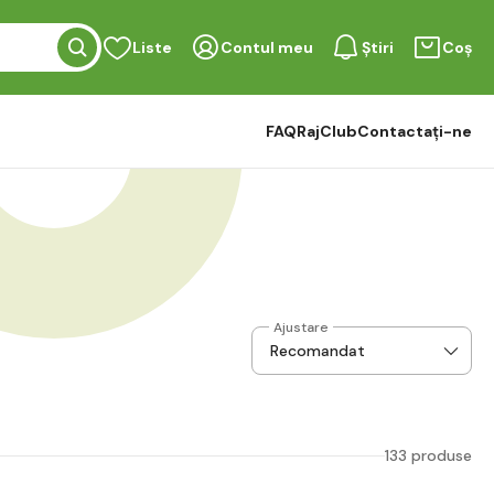
Liste
Contul meu
Știri
Coș
FAQ
RajClub
Contactați-ne
Ajustare
133 produse