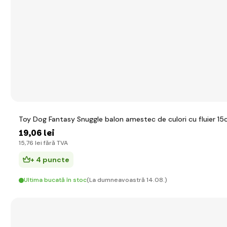
Toy Dog Fantasy Snuggle balon amestec de culori cu fluier 1
19
,06 lei
15
,76 lei
fără TVA
+ 4 puncte
Ultima bucată în stoc
(La dumneavoastră 14.08.)