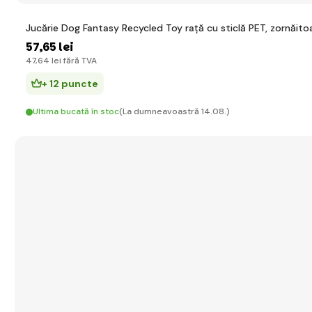
Jucărie Dog Fantasy Recycled Toy rață cu sticlă PET, zornăi
57
,65 lei
47
,64 lei
fără TVA
+ 12 puncte
Ultima bucată în stoc
(La dumneavoastră 14.08.)