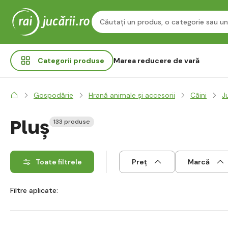
Categorii
produse
Marea reducere de vară
Gospodărie
Hrană animale și accesorii
Câini
Ju
Pluș
133 produse
Toate filtrele
Preț
Marcă
Filtre aplicate: