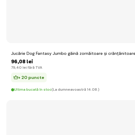
Jucărie Dog Fantasy Jumbo găină zornăitoare și crănțănitoa
96
,08 lei
79
,40 lei
fără TVA
+ 20 puncte
Ultima bucată în stoc
(La dumneavoastră 14.08.)