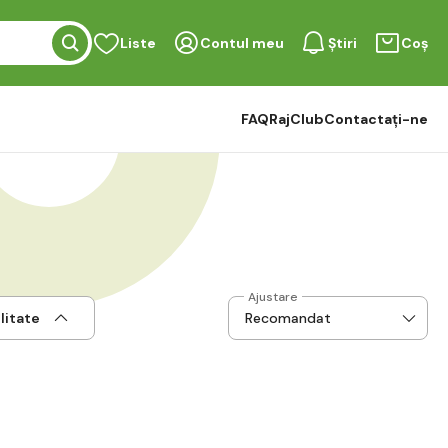
Liste
Contul meu
Știri
Coș
FAQ
RajClub
Contactați-ne
Ajustare
litate