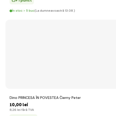
+ 1 punct
În stoc > 5 buc
(La dumneavoastră 13.08.)
Dino PRINCESA ÎN POVESTEA Čierny Peter
10
,00 lei
8
,26 lei
fără TVA