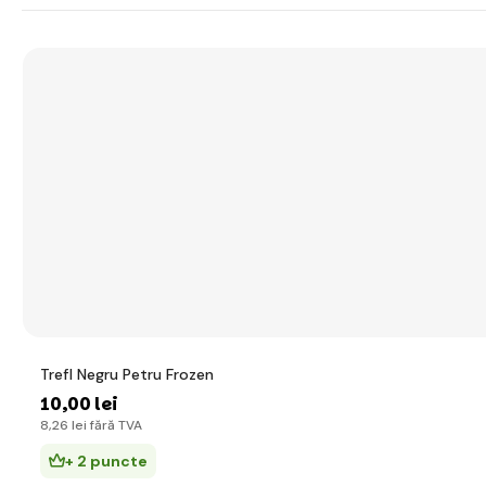
Trefl Negru Petru Frozen
10
,00 lei
8
,26 lei
fără TVA
+ 2 puncte