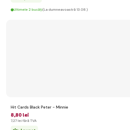
Ultimele 2 bucăți
(La dumneavoastră 13.08.)
Hit Cards Black Peter - Minnie
8
,80 lei
7
,27 lei
fără TVA