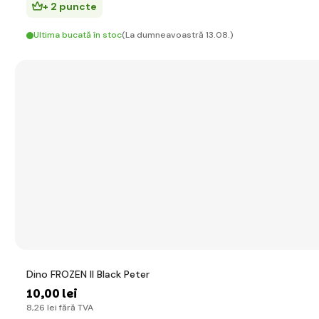
+ 2 puncte
Ultima bucată în stoc
(La dumneavoastră 13.08.)
Dino FROZEN II Black Peter
10
,00 lei
8
,26 lei
fără TVA