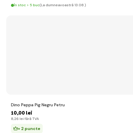
În stoc > 5 buc
(La dumneavoastră 13.08.)
Dino Peppa Pig Negru Petru
10
,00 lei
8
,26 lei
fără TVA
+ 2 puncte