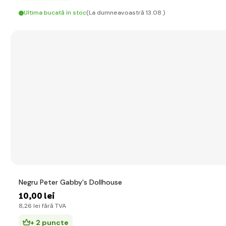
Ultima bucată în stoc
(La dumneavoastră 13.08.)
Negru Peter Gabby's Dollhouse
10
,00 lei
8
,26 lei
fără TVA
+ 2 puncte