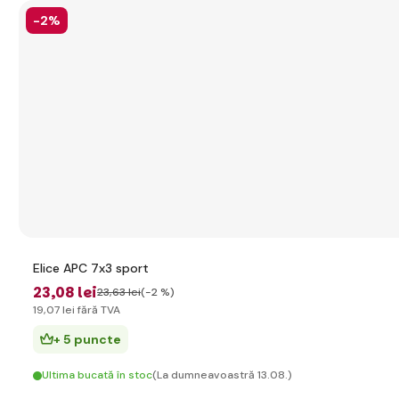
-2%
Elice APC 7x3 sport
23
,08 lei
23
,63 lei
(-2 %)
19
,07 lei
fără TVA
+ 5 puncte
Ultima bucată în stoc
(La dumneavoastră 13.08.)