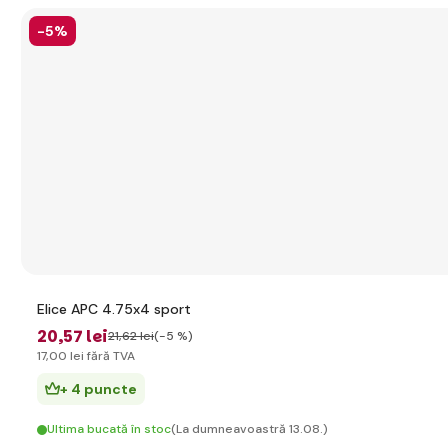
-5%
Elice APC 4.75x4 sport
20
,57 lei
21
,62 lei
(-5 %)
17
,00 lei
fără TVA
+ 4 puncte
Ultima bucată în stoc
(La dumneavoastră 13.08.)