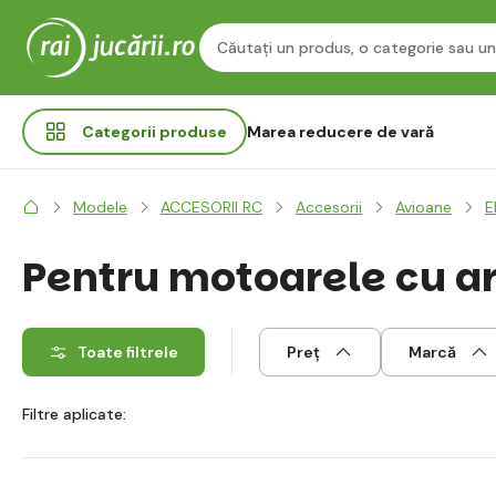
Categorii
produse
Marea reducere de vară
Modele
ACCESORII RC
Accesorii
Avioane
E
Pentru motoarele cu ar
Toate filtrele
Preț
Marcă
Filtre aplicate: