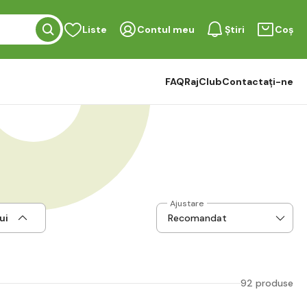
Liste
Contul meu
Știri
Coș
FAQ
RajClub
Contactați-ne
Ajustare
ui
92 produse