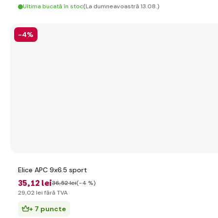
Ultima bucată în stoc
(La dumneavoastră 13.08.)
-4%
Elice APC 9x6.5 sport
35
,12 lei
36
,52 lei
(-4 %)
29
,02 lei
fără TVA
+ 7 puncte