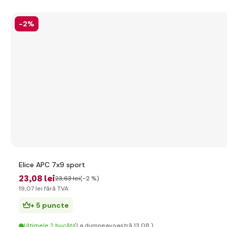
-2%
Elice APC 7x9 sport
23
,08 lei
23
,63 lei
(-2 %)
19
,07 lei
fără TVA
+ 5 puncte
Ultimele 2 bucăți
(La dumneavoastră 13.08.)