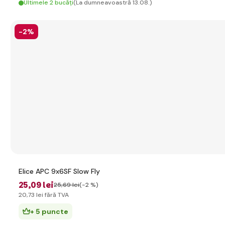
Ultimele 2 bucăți
(La dumneavoastră 13.08.)
-2%
Elice APC 9x6SF Slow Fly
25
,09 lei
25
,69 lei
(-2 %)
20
,73 lei
fără TVA
+ 5 puncte