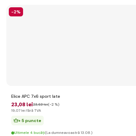
-2%
Elice APC 7x6 sport late
23
,08 lei
23
,63 lei
(-2 %)
19
,07 lei
fără TVA
+ 5 puncte
Ultimele 4 bucăți
(La dumneavoastră 13.08.)