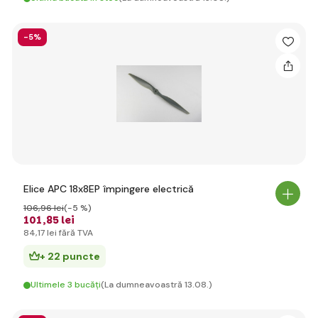
-5%
Elice APC 18x8EP împingere electrică
106
,96 lei
(-5 %)
101
,85 lei
84
,17 lei
fără TVA
+ 22 puncte
Ultimele 3 bucăți
(La dumneavoastră 13.08.)