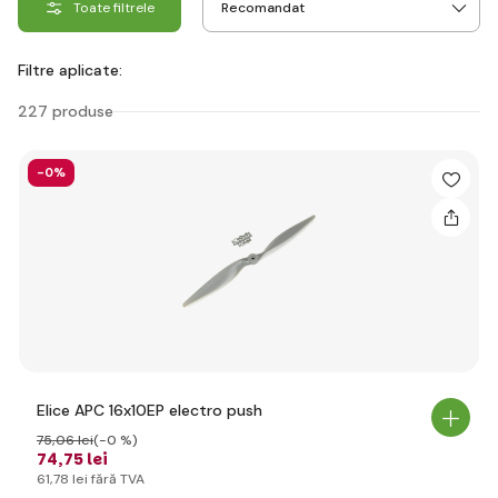
Toate filtrele
Filtre aplicate:
227 produse
-0%
Elice APC 16x10EP electro push
75
,06 lei
(-0 %)
74
,75 lei
61
,78 lei
fără TVA