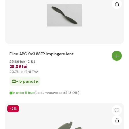
Elice APC 9x3.8SFP împingere lent
25
,69 lei
(-2 %)
25
,09 lei
20
,73 lei
fără TVA
+ 5 puncte
În stoc 5 buc
(La dumneavoastră 13.08.)
-2%