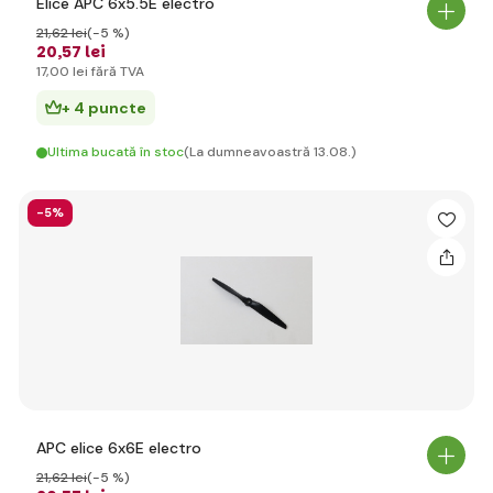
Elice APC 6x5.5E electro
21
,62 lei
(-5 %)
20
,57 lei
17
,00 lei
fără TVA
+ 4 puncte
Ultima bucată în stoc
(La dumneavoastră 13.08.)
-5%
APC elice 6x6E electro
21
,62 lei
(-5 %)