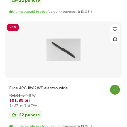
+ 22 puncte
Ultima bucată în stoc
(La dumneavoastră 13.08.)
-5%
Elice APC 18x12WE electro wide
106
,96 lei
(-5 %)
101
,85 lei
84
,17 lei
fără TVA
+ 22 puncte
Ultima bucată în stoc
(La dumneavoastră 13.08.)