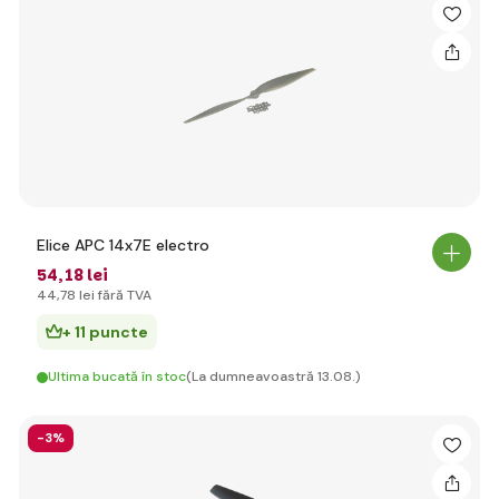
Elice APC 14x7E electro
54
,18 lei
44
,78 lei
fără TVA
+ 11 puncte
Ultima bucată în stoc
(La dumneavoastră 13.08.)
-3%