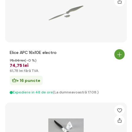
Elice APC 16x10E electro
75
,06 lei
(-0 %)
74
,75 lei
61
,78 lei
fără TVA
+ 16 puncte
Expediere in 48 de ore
(La dumneavoastră 17.08.)