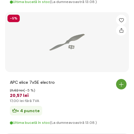
Ultima bucată în stoc
(La dumneavoastră 13.08.)
-5%
APC elice 7x5E electro
21
,62 lei
(-5 %)
20
,57 lei
17
,00 lei
fără TVA
+ 4 puncte
Ultima bucată în stoc
(La dumneavoastră 13.08.)