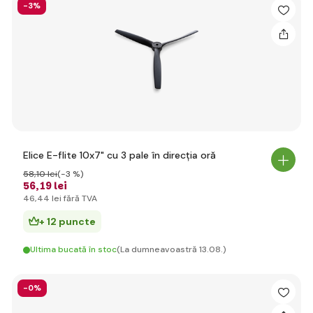
-3%
Elice E-flite 10x7" cu 3 pale în direcția oră
58
,10 lei
(-3 %)
56
,19 lei
46
,44 lei
fără TVA
+ 12 puncte
Ultima bucată în stoc
(La dumneavoastră 13.08.)
-0%