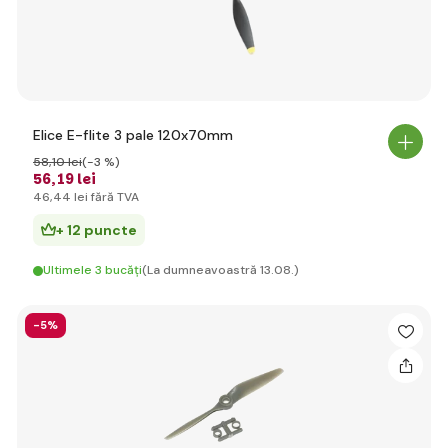
Elice E-flite 3 pale 120x70mm
58
,10 lei
(-3 %)
56
,19 lei
46
,44 lei
fără TVA
+ 12 puncte
Ultimele 3 bucăți
(La dumneavoastră 13.08.)
-5%