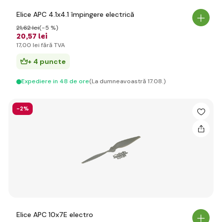
Elice APC 4.1x4.1 împingere electrică
21
,62 lei
(-5 %)
20
,57 lei
17
,00 lei
fără TVA
+ 4 puncte
Expediere in 48 de ore
(La dumneavoastră 17.08.)
-2%
Elice APC 10x7E electro