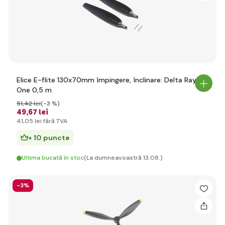
Elice E-flite 130x70mm împingere, înclinare: Delta Ray
One 0,5 m
51
,42 lei
(-3 %)
49
,67 lei
41
,05 lei
fără TVA
+ 10 puncte
Ultima bucată în stoc
(La dumneavoastră 13.08.)
-3%