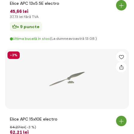
Elice APC 13x5.5E electro
45
,66 lei
37
,73 lei
fără TVA
+ 9 puncte
Ultima bucată în stoc
(La dumneavoastră 13.08.)
-3%
Elice APC 15x10E electro
64
,27 lei
(-3 %)
62
,21 lei