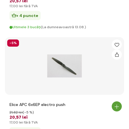
20
,57 lei
17
,00 lei
fără TVA
+ 4 puncte
Ultimele 3 bucăți
(La dumneavoastră 13.08.)
-5%
Elice APC 6x6EP electro push
21
,62 lei
(-5 %)
20
,57 lei
17
,00 lei
fără TVA