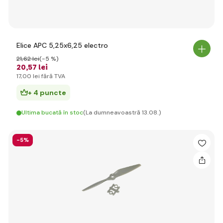
Elice APC 5,25x6,25 electro
21
,62 lei
(-5 %)
20
,57 lei
17
,00 lei
fără TVA
+ 4 puncte
Ultima bucată în stoc
(La dumneavoastră 13.08.)
-5%