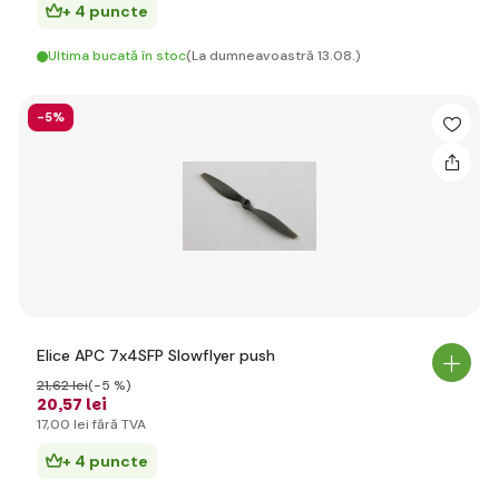
+ 4 puncte
Ultima bucată în stoc
(La dumneavoastră 13.08.)
-5%
Elice APC 7x4SFP Slowflyer push
21
,62 lei
(-5 %)
20
,57 lei
17
,00 lei
fără TVA
+ 4 puncte