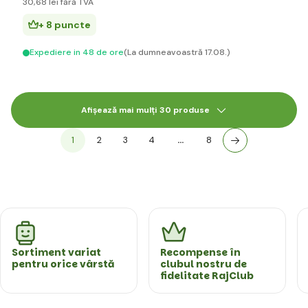
30
,68 lei
fără TVA
+ 8 puncte
Expediere in 48 de ore
(La dumneavoastră 17.08.)
Afișează mai mulți 30 produse
1
2
3
4
…
8
Sortiment variat
Recompense în
pentru orice vârstă
clubul nostru de
fidelitate RajClub