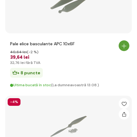
Pale elice basculante APC 10x6F
40
,64 lei
(-2 %)
39
,64 lei
32
,76 lei
fără TVA
+ 8 puncte
Ultima bucată în stoc
(La dumneavoastră 13.08.)
-4%