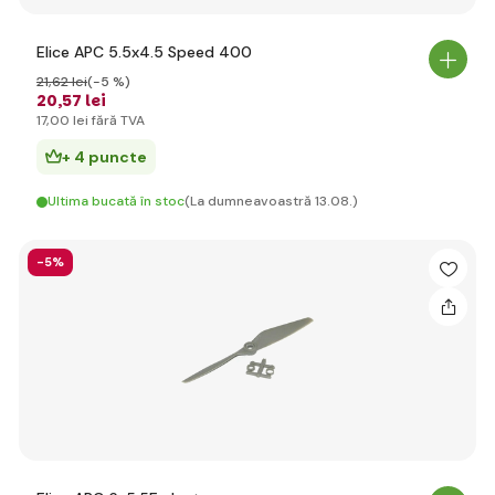
Elice APC 5.5x4.5 Speed 400
21
,62 lei
(-5 %)
20
,57 lei
17
,00 lei
fără TVA
+ 4 puncte
Ultima bucată în stoc
(La dumneavoastră 13.08.)
-5%