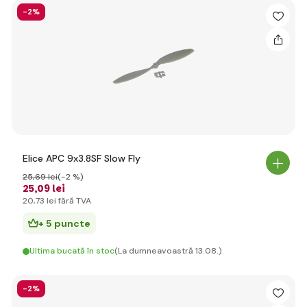
-2%
Elice APC 9x3.8SF Slow Fly
25
,69 lei
(-2 %)
25
,09 lei
20
,73 lei
fără TVA
+ 5 puncte
Ultima bucată în stoc
(La dumneavoastră 13.08.)
-2%