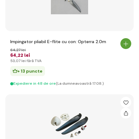
Impingator pliabil E-flite cu con: Opterra 2.0m
64
,27 lei
64
,22 lei
53
,07 lei
fără TVA
+ 13 puncte
Expediere in 48 de ore
(La dumneavoastră 17.08.)