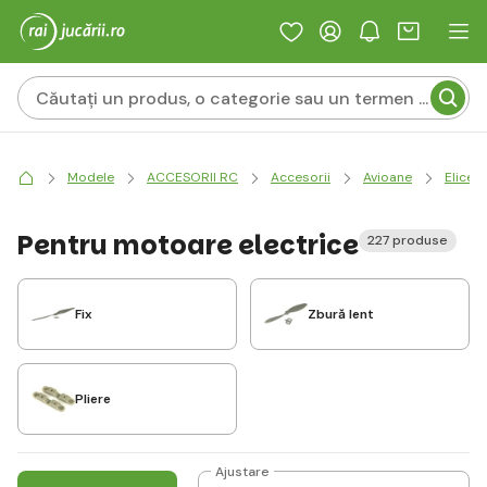
Modele
ACCESORII RC
Accesorii
Avioane
Elice
Pentru motoare electrice
227 produse
Fix
Zbură lent
Pliere
Ajustare