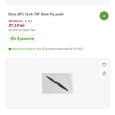
Elice APC 12x4.7SF Slow Fly push
38
,58 lei
(-4 %)
37
,13 lei
30
,68 lei
fără TVA
+ 8 puncte
Ultima bucată în stoc
(La dumneavoastră 13.08.)