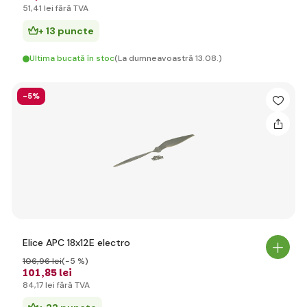
51
,41 lei
fără TVA
+ 13 puncte
Ultima bucată în stoc
(La dumneavoastră 13.08.)
-5%
Elice APC 18x12E electro
106
,96 lei
(-5 %)
101
,85 lei
84
,17 lei
fără TVA