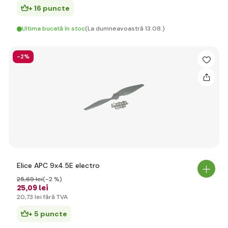
+ 16 puncte
Ultima bucată în stoc
(La dumneavoastră 13.08.)
-2%
Elice APC 9x4.5E electro
25
,69 lei
(-2 %)
25
,09 lei
20
,73 lei
fără TVA
+ 5 puncte