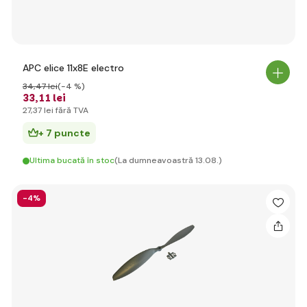
APC elice 11x8E electro
34
,47 lei
(-4 %)
33
,11 lei
27
,37 lei
fără TVA
+ 7 puncte
Ultima bucată în stoc
(La dumneavoastră 13.08.)
-4%