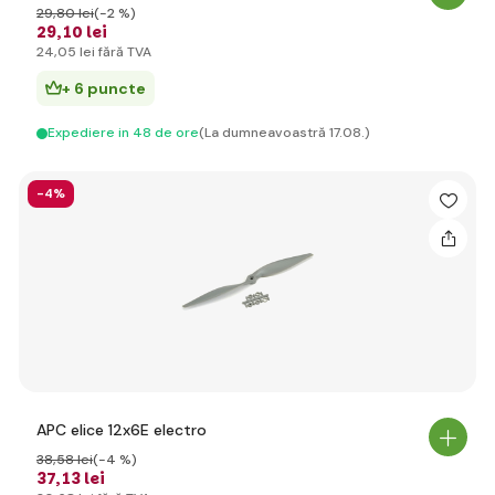
29
,80 lei
(-2 %)
29
,10 lei
24
,05 lei
fără TVA
+ 6 puncte
Expediere in 48 de ore
(La dumneavoastră 17.08.)
-4%
APC elice 12x6E electro
38
,58 lei
(-4 %)
37
,13 lei