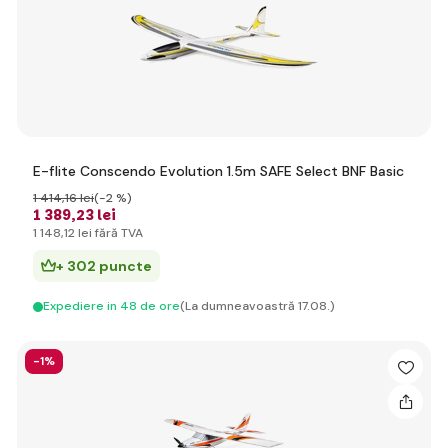
E-flite Conscendo Evolution 1.5m SAFE Select BNF Basic
1 414
,16 lei
(-2 %)
1 389
,23 lei
1 148
,12 lei
fără TVA
+ 302 puncte
Expediere in 48 de ore
(La dumneavoastră 17.08.)
-1%