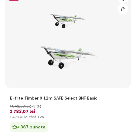
E-flite Timber X 1.2m SAFE Select BNF Basic
1 842
,57 lei
(-3 %)
1 783
,07 lei
1 473
,61 lei
fără TVA
+ 387 puncte