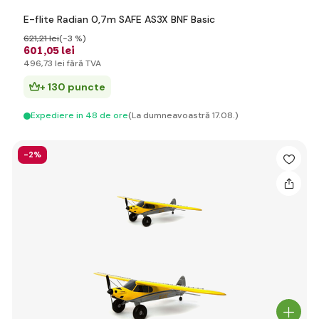
E-flite Radian 0,7m SAFE AS3X BNF Basic
621
,21 lei
(-3 %)
601
,05 lei
496
,73 lei
fără TVA
+ 130 puncte
Expediere in 48 de ore
(La dumneavoastră 17.08.)
-2%