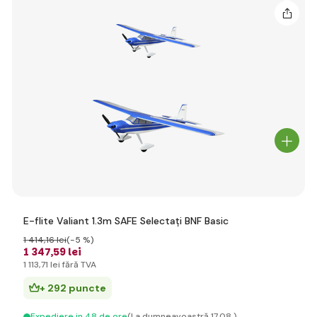
E-flite Valiant 1.3m SAFE Selectați BNF Basic
1 414
,16 lei
(-5 %)
1 347
,59 lei
1 113
,71 lei
fără TVA
+ 292 puncte
Expediere in 48 de ore
(La dumneavoastră 17.08.)