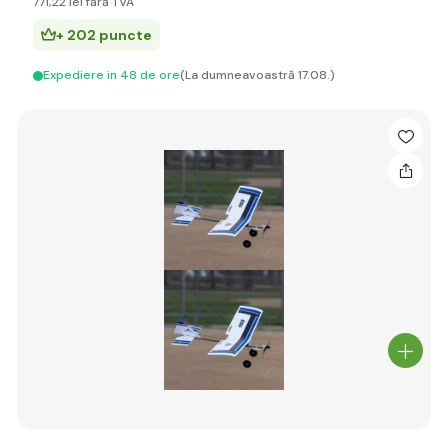
771
,22 lei
fără TVA
+ 202 puncte
Expediere in 48 de ore
(La dumneavoastră 17.08.)