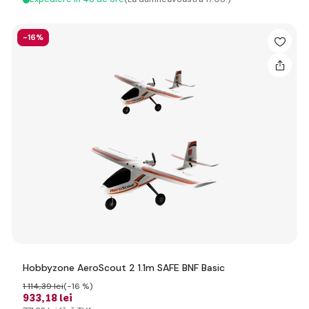
-16%
Hobbyzone AeroScout 2 1.1m SAFE BNF Basic
1 114
,39 lei
(-16 %)
933
,18 lei