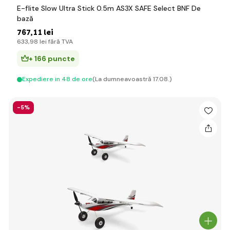
E-flite Slow Ultra Stick 0.5m AS3X SAFE Select BNF De
bază
767
,11 lei
633
,98 lei
fără TVA
+ 166 puncte
Expediere in 48 de ore
(La dumneavoastră 17.08.)
-5%