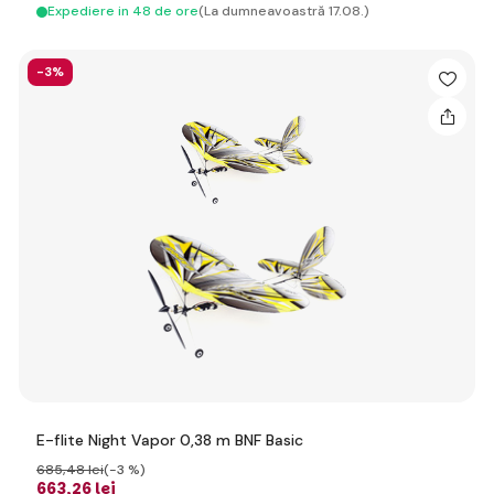
Expediere in 48 de ore
(La dumneavoastră 17.08.)
-3%
E-flite Night Vapor 0,38 m BNF Basic
685
,48 lei
(-3 %)
663
,26 lei