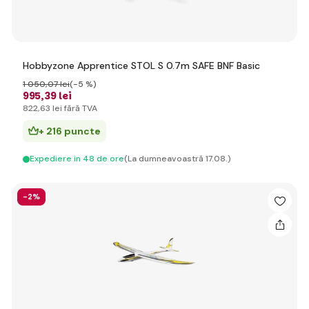
Hobbyzone Apprentice STOL S 0.7m SAFE BNF Basic
1 050
,07 lei
(-5 %)
995
,39 lei
822
,63 lei
fără TVA
+ 216 puncte
Expediere in 48 de ore
(La dumneavoastră 17.08.)
-2%