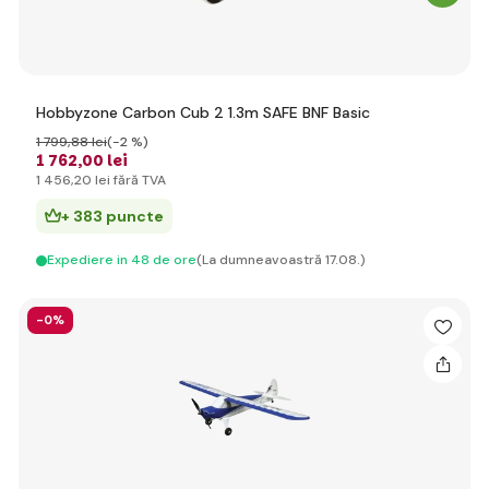
Hobbyzone Carbon Cub 2 1.3m SAFE BNF Basic
1 799
,88 lei
(-2 %)
1 762
,00 lei
1 456
,20 lei
fără TVA
+ 383 puncte
Expediere in 48 de ore
(La dumneavoastră 17.08.)
-0%