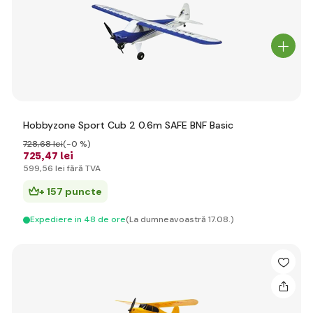
Hobbyzone Sport Cub 2 0.6m SAFE BNF Basic
728
,68 lei
(-0 %)
725
,47 lei
599
,56 lei
fără TVA
+ 157 puncte
Expediere in 48 de ore
(La dumneavoastră 17.08.)