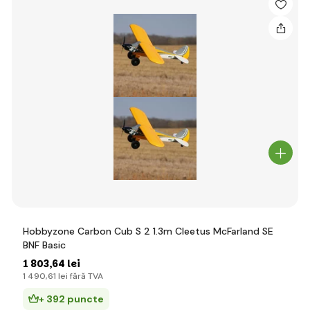
Hobbyzone Carbon Cub S 2 1.3m Cleetus McFarland SE
BNF Basic
1 803
,64 lei
1 490
,61 lei
fără TVA
+ 392 puncte