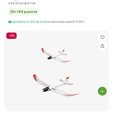
548
,15 lei
fără TVA
+ 144 puncte
Expediere in 48 de ore
(La dumneavoastră 17.08.)
-3%