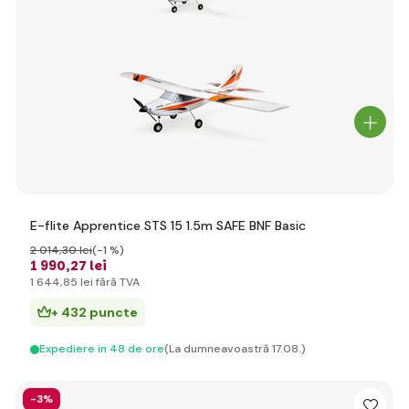
E-flite Apprentice STS 15 1.5m SAFE BNF Basic
2 014
,30 lei
(-1 %)
1 990
,27 lei
1 644
,85 lei
fără TVA
+ 432 puncte
Expediere in 48 de ore
(La dumneavoastră 17.08.)
-3%