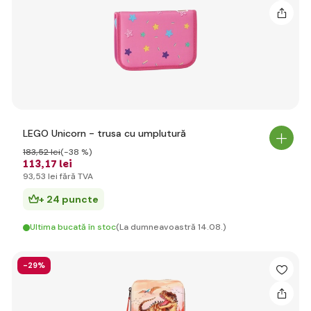
LEGO Unicorn - trusa cu umplutură
183
,52 lei
(-38 %)
113
,17 lei
93
,53 lei
fără TVA
+ 24 puncte
Ultima bucată în stoc
(La dumneavoastră 14.08.)
-29%