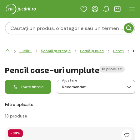
Jucării
Școală și creație
Pernă și huse
Pereți
Pen
Pencil case-uri umplute
13 produse
Ajustare
Toate filtrele
Filtre aplicate:
13 produse
-38%