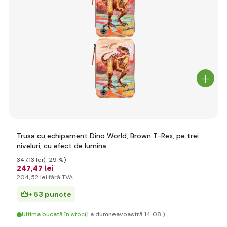
Trusa cu echipament Dino World, Brown T-Rex, pe trei
niveluri, cu efect de lumina
347
,13 lei
(-29 %)
247
,47 lei
204
,52 lei
fără TVA
+ 53 puncte
Ultima bucată în stoc
(La dumneavoastră 14.08.)