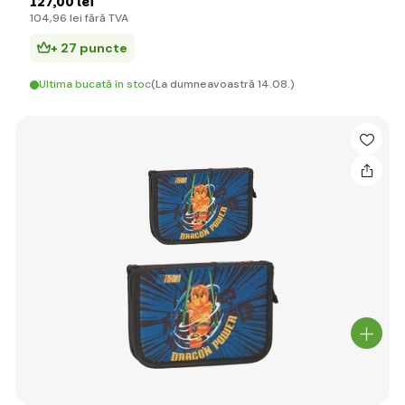
127
,00 lei
104
,96 lei
fără TVA
+ 27 puncte
Ultima bucată în stoc
(La dumneavoastră 14.08.)