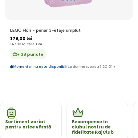
LEGO Flori - penar 3-etaje umplut
179
,00 lei
147
,93 lei
fără TVA
+ 38 puncte
Momentan nu este disponibil
(La dumneavoastră 20.01.)
Sortiment variat
Recompense în
pentru orice vârstă
clubul nostru de
fidelitate RajClub