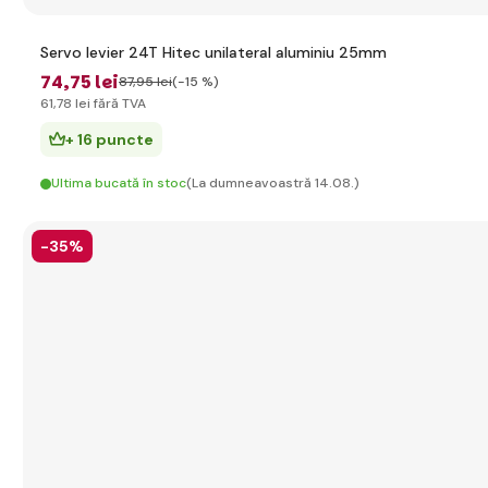
Servo levier 24T Hitec unilateral aluminiu 25mm
74
,75 lei
87
,95 lei
(-15 %)
61
,78 lei
fără TVA
+ 16 puncte
Ultima bucată în stoc
(La dumneavoastră 14.08.)
-35%