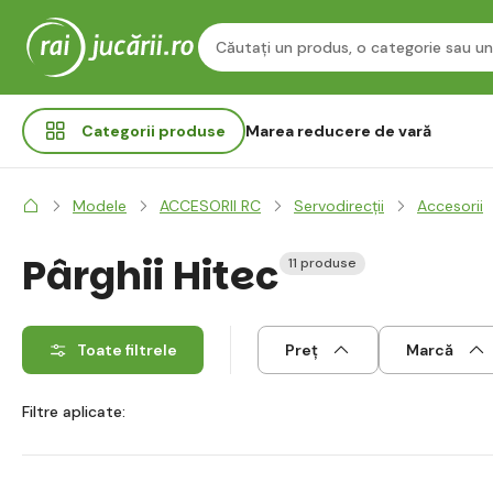
Categorii
produse
Marea reducere de vară
Modele
ACCESORII RC
Servodirecții
Accesorii
Pârghii Hitec
11 produse
Toate filtrele
Preț
Marcă
Filtre aplicate: