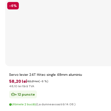
-6%
Servo levier 24T Hitec single 48mm aluminiu
58
,20 lei
62
,21 lei
(-6 %)
48
,10 lei
fără TVA
+ 12 puncte
Ultimele 2 bucăți
(La dumneavoastră 14.08.)