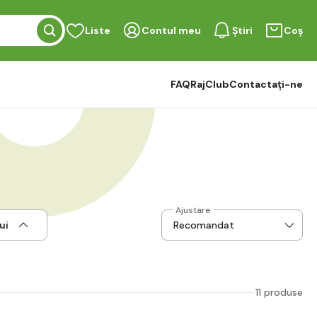
Liste
Contul meu
Știri
Coș
FAQ
RajClub
Contactați-ne
Ajustare
ui
11 produse