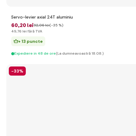
Servo-levier axial 24T aluminiu
60
,20 lei
92
,06 lei
(-35 %)
49
,76 lei
fără TVA
+ 13 puncte
Expediere in 48 de ore
(La dumneavoastră 18.08.)
-33%