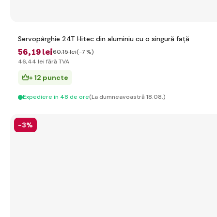
Servopârghie 24T Hitec din aluminiu cu o singură față
56
,19 lei
60
,15 lei
(-7 %)
46
,44 lei
fără TVA
+ 12 puncte
Expediere in 48 de ore
(La dumneavoastră 18.08.)
-3%