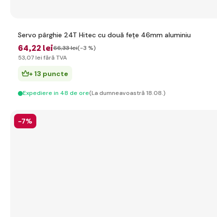
Servo pârghie 24T Hitec cu două fețe 46mm aluminiu
64
,22 lei
66
,33 lei
(-3 %)
53
,07 lei
fără TVA
+ 13 puncte
Expediere in 48 de ore
(La dumneavoastră 18.08.)
-7%