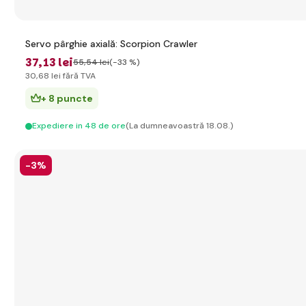
Servo pârghie axială: Scorpion Crawler
37
,13 lei
55
,54 lei
(-33 %)
30
,68 lei
fără TVA
+ 8 puncte
Expediere in 48 de ore
(La dumneavoastră 18.08.)
-3%