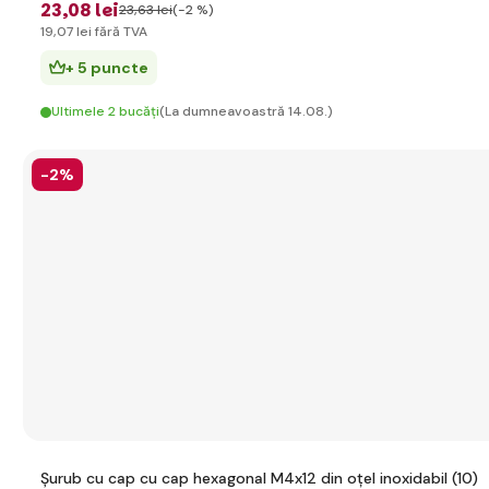
23
,08 lei
23
,63 lei
(-2 %)
19
,07 lei
fără TVA
+ 5 puncte
Ultimele 2 bucăți
(La dumneavoastră 14.08.)
-2%
Șurub cu cap cu cap hexagonal M4x12 din oțel inoxidabil (10)