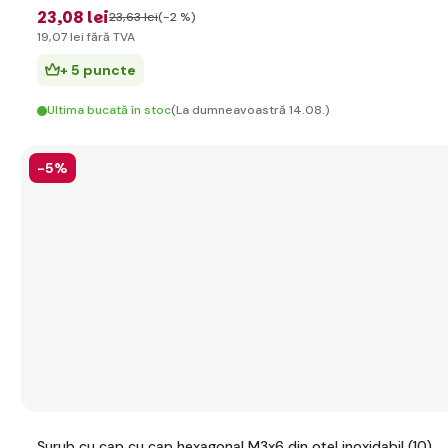
23
,08 lei
23
,63 lei
(-2 %)
19
,07 lei
fără TVA
+ 5 puncte
Ultima bucată în stoc
(La dumneavoastră 14.08.)
-5%
Șurub cu cap cu cap hexagonal M3x6 din oțel inoxidabil (10)