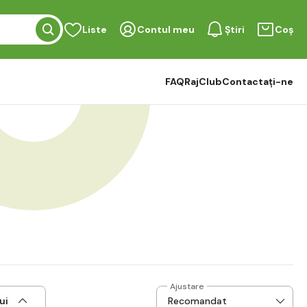
Liste
Contul meu
Știri
Coș
FAQ
RajClub
Contactați-ne
Ajustare
ui