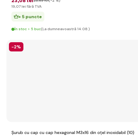
23
,08 lei
23
,63 lei
(-2 %)
19
,07 lei
fără TVA
+ 5 puncte
În stoc > 5 buc
(La dumneavoastră 14.08.)
-2%
Șurub cu cap cu cap hexagonal M3x16 din oțel inoxidabil (10)