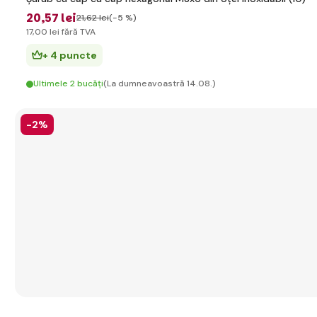
20
,57 lei
21
,62 lei
(-5 %)
17
,00 lei
fără TVA
+ 4 puncte
Ultimele 2 bucăți
(La dumneavoastră 14.08.)
-2%