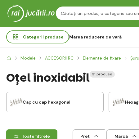
Categorii
produse
Marea reducere de vară
Modele
ACCESORII RC
Elemente de fixare
Șuru
Oțel inoxidabil
31 produse
Cap cu cap hexagonal
Hexag
Toate filtrele
Preț
Marcă