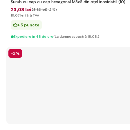
Șurub cu cap cu cap hexagonal M3x6 din oțel inoxidabil (10)
23
,08 lei
23
,63 lei
(-2 %)
19
,07 lei
fără TVA
+ 5 puncte
Expediere in 48 de ore
(La dumneavoastră 18.08.)
-2%