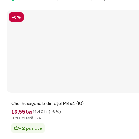
-6%
Chei hexagonale din oțel M4x4 (10)
13
,55 lei
14
,40 lei
(-6 %)
11
,20 lei
fără TVA
+ 2 puncte