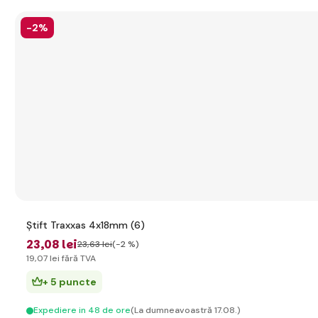
-2%
Știft Traxxas 4x18mm (6)
23
,08 lei
23
,63 lei
(-2 %)
19
,07 lei
fără TVA
+ 5 puncte
Expediere in 48 de ore
(La dumneavoastră 17.08.)