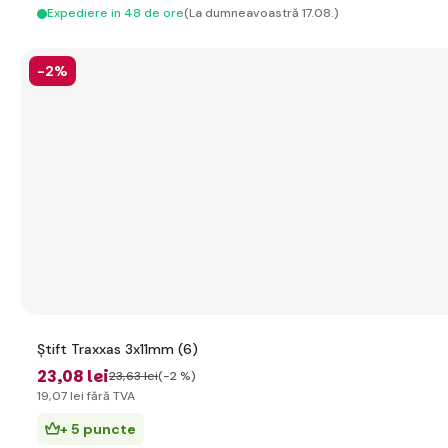
Expediere in 48 de ore
(La dumneavoastră 17.08.)
-2%
Știft Traxxas 3x11mm (6)
23
,08 lei
23
,63 lei
(-2 %)
19
,07 lei
fără TVA
+ 5 puncte