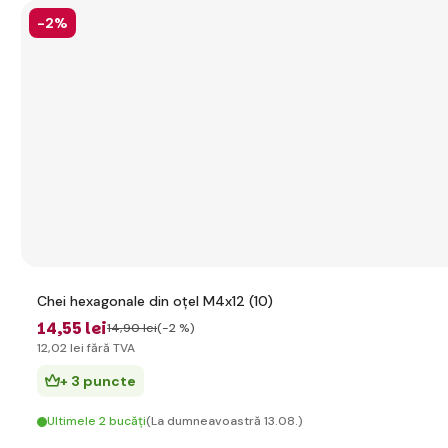
-2%
Chei hexagonale din oțel M4x12 (10)
14
,55 lei
14
,90 lei
(-2 %)
12
,02 lei
fără TVA
+ 3 puncte
Ultimele 2 bucăți
(La dumneavoastră 13.08.)