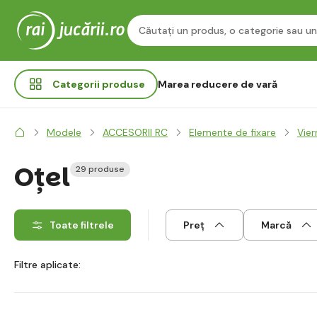
Categorii
produse
Marea reducere de vară
Modele
ACCESORII RC
Elemente de fixare
Vier
Oţel
29 produse
Toate filtrele
Preț
Marcă
Filtre aplicate: