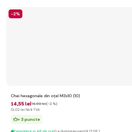
-2%
Chei hexagonale din oțel M3x10 (10)
14
,55 lei
14
,90 lei
(-2 %)
12
,02 lei
fără TVA
+ 3 puncte
Expediere in 48 de ore
(La dumneavoastră 17.08.)