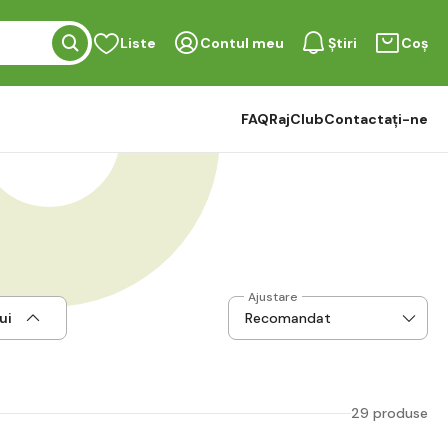
Liste
Contul meu
Știri
Coș
FAQ
RajClub
Contactați-ne
Ajustare
ui
29 produse