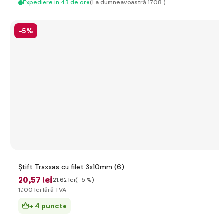
Expediere in 48 de ore
(La dumneavoastră 17.08.)
-5%
Știft Traxxas cu filet 3x10mm (6)
20
,57 lei
21
,62 lei
(-5 %)
17
,00 lei
fără TVA
+ 4 puncte