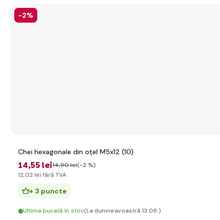
-2%
Chei hexagonale din oțel M5x12 (10)
14
,55 lei
14
,90 lei
(-2 %)
12
,02 lei
fără TVA
+ 3 puncte
Ultima bucată în stoc
(La dumneavoastră 13.08.)