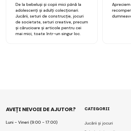
De la bebeluși și copii mici până la
Apreciem l
adolescenți și adulți colecționari.
recompens
Jucării, seturi de construcție, jocuri
dumneavo
de societate, seturi creative, precum
și cărucioare și articole pentru cei
mai mici, toate într-un singur loc.
AVEȚI NEVOIE DE AJUTOR?
CATEGORII
Luni - Vineri (9:00 - 17:00)
Jucării și jocuri