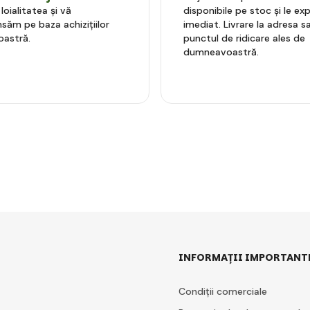
oialitatea și vă
disponibile pe stoc și le e
ăm pe baza achizițiilor
imediat. Livrare la adresa sa
astră.
punctul de ridicare ales de
dumneavoastră.
INFORMAȚII IMPORTANT
Condiții comerciale