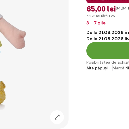
65
,00 lei
84
,84 l
53
,72 lei
fără TVA
3 - 7 zile
De la 21.08.2026 
De la 21.08.2026 l
Posibilitatea de achiziț
Alte păpuși
Marcă
N