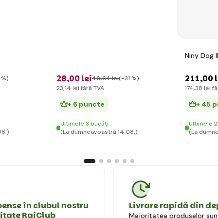
Niny Dog I
28
,00 lei
211
,00 
 %)
40
,64 lei
(-31 %)
23
,14 lei
fără TVA
174
,38 lei
fă
+ 6 puncte
+ 45 
Ultimele 3 bucăți
Ultimele 2
8.)
(La dumneavoastră 14.08.)
(La dumne
nse în clubul nostru
Livrare rapidă din de
litate RajClub
Majoritatea produselor sun