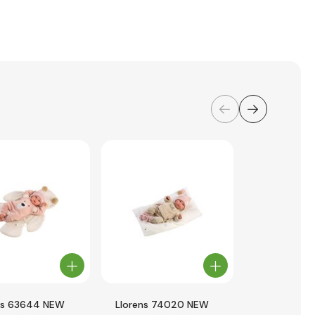
ns 63644 NEW
Llorens 74020 NEW
DeCuevas 2