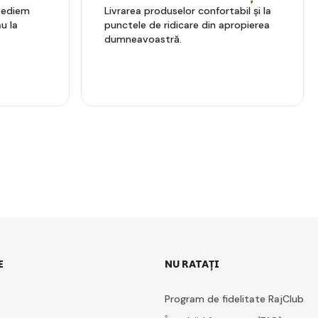
xpediem
Livrarea produselor confortabil și la
u la
punctele de ridicare din apropierea
dumneavoastră.
E
NU RATAȚI
Program de fidelitate RajClub