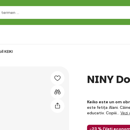
ll KEIKI
NINY Do
Keiko este un om ob
este fetița Alani. Câi
educativ. Copiii…
Vezi
-23 % (
Veți econom