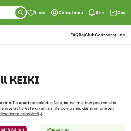
Liste
Contul meu
Știri
Coș
FAQ
RajClub
Contactați-ne
ll KEIKI
raznic.
Ea aparține colecției Nina, iar cel mai bun prieten al ei
nele interactiv este un animal de companie, dar și un prieten
 descrierea completă
isi
19
,84 lei
)
RajClub