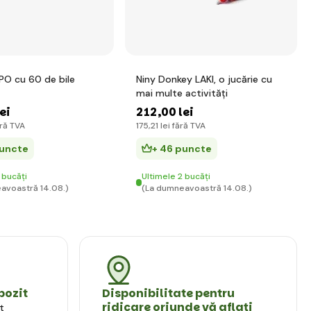
PO cu 60 de bile
Niny Donkey LAKI, o jucărie cu
mai multe activități
lei
212
,00 lei
ră TVA
175
,21 lei
fără TVA
puncte
+ 46 puncte
 bucăți
Ultimele 2 bucăți
avoastră 14.08.)
(La dumneavoastră 14.08.)
pozit
Disponibilitate pentru
ridicare oriunde vă aflați
t