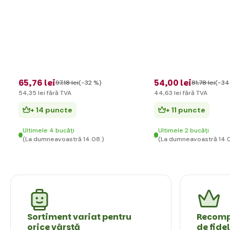
65
,76 lei
54
,00 lei
97
,18 lei
(-32 %)
81
,78 lei
(-34
54
,35 lei
fără TVA
44
,63 lei
fără TVA
+ 14 puncte
+ 11 puncte
Ultimele 4 bucăți
Ultimele 2 bucăți
(La dumneavoastră 14.08.)
(La dumneavoastră 14.0
Sortiment variat pentru
Recompe
orice vârstă
de fide