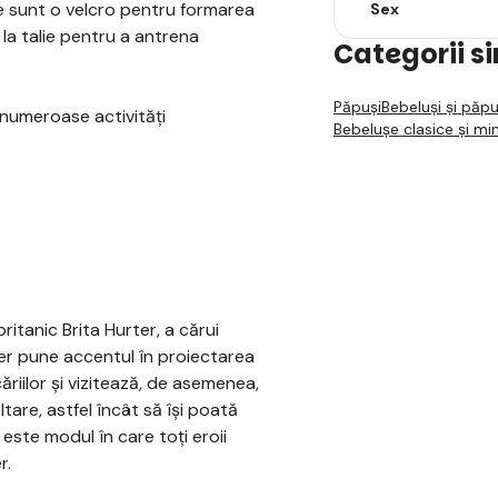
le sunt o velcro pentru formarea
Sex
la talie pentru a antrena
Categorii s
Păpuși
Bebeluși și păpu
 numeroase activități
Bebelușe clasice și min
itanic Brita Hurter, a cărui
ter pune accentul în proiectarea
ăriilor și vizitează, de asemenea,
tare, astfel încât să își poată
este modul în care toți eroii
r.