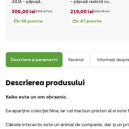
JULIA - păpușă
- păpușă realistă cu
realistă cu sunete și
corp din material
306
,00 lei
219
,00 lei
359
,47 lei
333
,74 lei
corp din material
moale - 35 cm
moale - 42 cm
+ 66 puncte
+ 47 puncte
Descriere și parametrii
Recenzii
Informații despr
Descrierea produsului
Keiko este un om obraznic.
Ea aparține colecției Nina, iar cel mai bun prieten al ei este f
Câinele interactiv este un animal de companie, dar și un pri