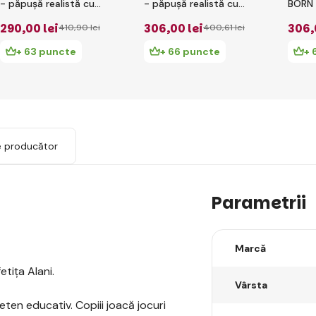
- păpușă realistă cu
- păpușă realistă cu
BORN 
corp din material
corp din material
realis
290
,00 lei
306
,00 lei
306
,
410
,90 lei
400
,61 lei
moale - 40 cm
moale - 40 cm
corp 
moale
+ 63 puncte
+ 66 puncte
+ 
e producător
Parametrii
Marcă
etița Alani.
Vârsta
eten educativ. Copiii joacă jocuri