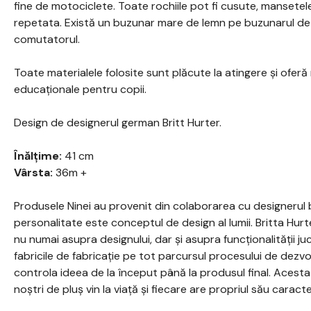
fine de motociclete. Toate rochiile pot fi cusute, mansete
repetata. Există un buzunar mare de lemn pe buzunarul de 
comutatorul.
Toate materialele folosite sunt plăcute la atingere și oferă
educaționale pentru copii.
Design de designerul german Britt Hurter.
Înălțime:
41 cm
Vârsta:
36m +
Produsele Ninei au provenit din colaborarea cu designerul br
personalitate este conceptul de design al lumii. Britta Hur
nu numai asupra designului, dar și asupra funcționalității juc
fabricile de fabricație pe tot parcursul procesului de dezvol
controla ideea de la început până la produsul final. Acesta 
noștri de pluș vin la viață și fiecare are propriul său caracte