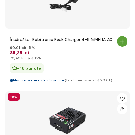
Încărcător Robitronic Peak Charger 4-8 NiMH 1A AC
90
,01 lei
(-5 %)
85
,29 lei
70
,49 lei
fără TVA
+ 18 puncte
Momentan nu este disponibil
(La dumneavoastră 20.01.)
-5%