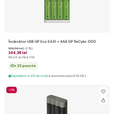
Încărcător USB GP Eco E441 + 4AA GP ReCyko 2100
106
,96 lei
(-2 %)
104
,36 lei
86
,24 lei
fără TVA
+ 22 puncte
Expediere in 48 de ore
(La dumneavoastră 18.08.)
-2%