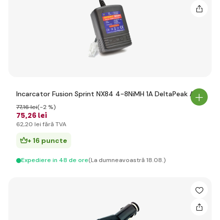
Incarcator Fusion Sprint NX84 4-8NiMH 1A DeltaPeak AC
77
,16 lei
(-2 %)
75
,26 lei
62
,20 lei
fără TVA
+ 16 puncte
Expediere in 48 de ore
(La dumneavoastră 18.08.)