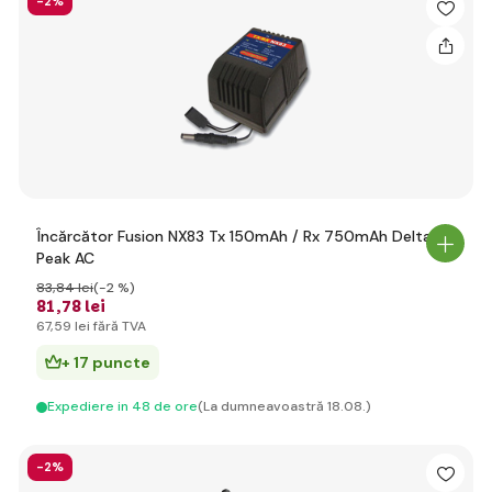
-2%
Încărcător Fusion NX83 Tx 150mAh / Rx 750mAh Delta
Peak AC
83
,84 lei
(-2 %)
81
,78 lei
67
,59 lei
fără TVA
+ 17 puncte
Expediere in 48 de ore
(La dumneavoastră 18.08.)
-2%