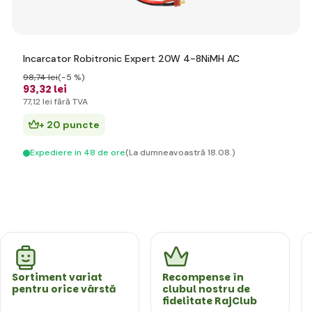
Incarcator Robitronic Expert 20W 4-8NiMH AC
98
,74 lei
(-5 %)
93
,32 lei
77
,12 lei
fără TVA
+ 20 puncte
Expediere in 48 de ore
(La dumneavoastră 18.08.)
Sortiment variat
Recompense în
pentru orice vârstă
clubul nostru de
fidelitate RajClub