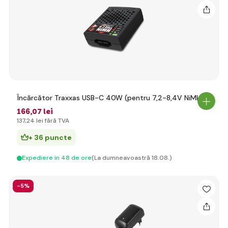
Încărcător Traxxas USB-C 40W (pentru 7,2-8,4V NiMH)
166
,07 lei
137
,24 lei
fără TVA
+ 36 puncte
Expediere in 48 de ore
(La dumneavoastră 18.08.)
-5%