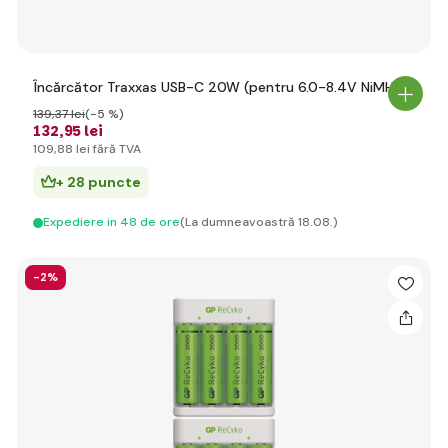
Încărcător Traxxas USB-C 20W (pentru 6.0-8.4V NiMH)
139
,37 lei
(-5 %)
132
,95 lei
109
,88 lei
fără TVA
+ 28 puncte
Expediere in 48 de ore
(La dumneavoastră 18.08.)
-2%