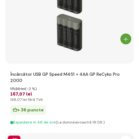
Încărcător USB GP Speed M451 + 4AA GP ReCyko Pro
2000
171
,23 lei
(-2 %)
167
,07 lei
138
,07 lei
fără TVA
+ 36 puncte
Expediere in 48 de ore
(La dumneavoastră 18.08.)