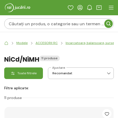
Modele
ACCESORII RC
Incarcatoare, balansoare, surse d
NiCd/NiMH
11 produse
Ajustare
Toate filtrele
Filtre aplicate:
11 produse