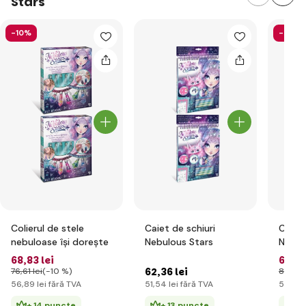
Stars
-10%
-21%
Colierul de stele
Caiet de schiuri
Caiet 
nebuloase își dorește
Nebulous Stars
Nebul
68
,83 lei
68
,28
62
,36 lei
76
,61 lei
(-10 %)
86
,90 
56
,89 lei
fără TVA
51
,54 lei
fără TVA
56
,43 
+ 14 puncte
+ 13 puncte
+ 