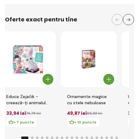
Oferte exact pentru tine
Educa Zajačik -
Ornamente magice
Wood
creează-ți animalul
cu stele nebuloase
4 cul
de companie
33
,94 lei
49
,87 lei
39
,7
74
,75 lei
66
,33 lei
+ 7 puncte
+ 10 puncte
+