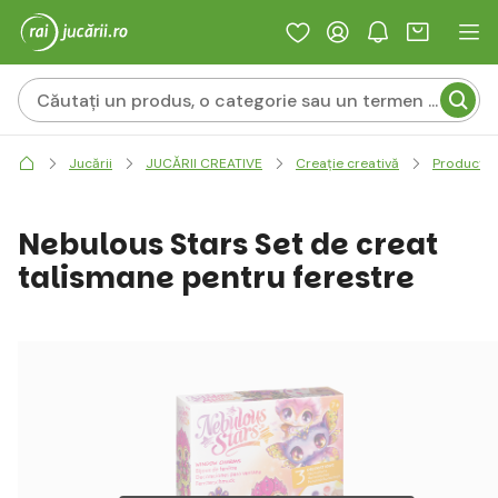
Jucării
JUCĂRII CREATIVE
Creație creativă
Producția 
Nebulous Stars Set de creat
talismane pentru ferestre