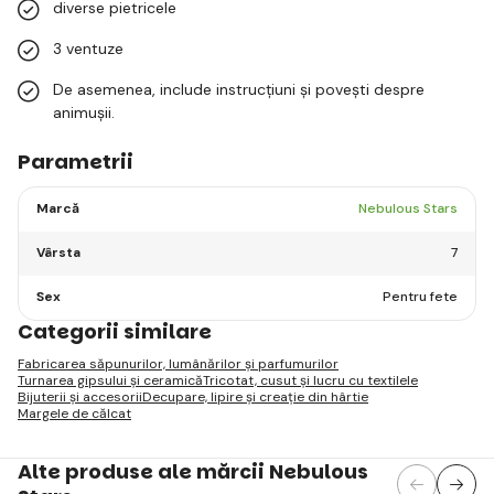
diverse pietricele
3 ventuze
De asemenea, include instrucțiuni și povești despre
animușii.
Parametrii
Marcă
Nebulous Stars
Vârsta
7
Sex
Pentru fete
Categorii similare
Fabricarea săpunurilor, lumânărilor și parfumurilor
Turnarea gipsului și ceramică
Tricotat, cusut și lucru cu textilele
Bijuterii și accesorii
Decupare, lipire și creație din hârtie
Margele de călcat
Alte produse ale mărcii Nebulous