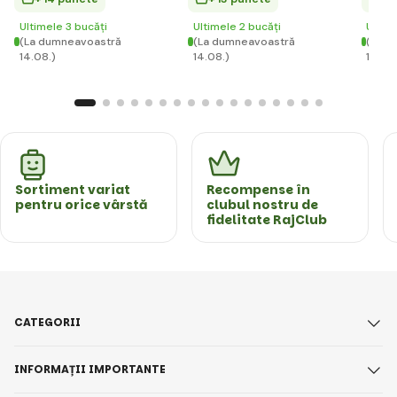
Ultimele 3 bucăți
Ultimele 2 bucăți
Ultim
(La dumneavoastră
(La dumneavoastră
(La d
14.08.)
14.08.)
14.08
Sortiment variat
Recompense în
pentru orice vârstă
clubul nostru de
fidelitate RajClub
CATEGORII
INFORMAȚII IMPORTANTE