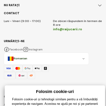
NU RATAȚI
CONTACT
Luni - Vineri (9:00 - 17:00)
De obicei răspundem în termen de
8 ore
info@raijucarii.ro
URMĂRIȚI-NE
Facebook
Instagram
Romanian
© 2018 - 2026 RaiJucării.ro, Toate drepturile rezervate
Această pagină este protejată prin reCAPTCHA și se aplică