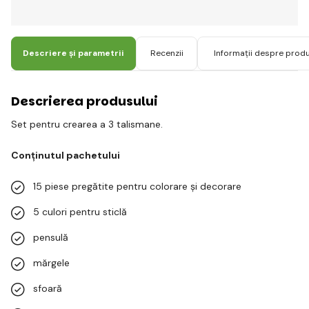
Descriere și parametrii
Recenzii
Informații despre prod
Descrierea produsului
Set pentru crearea a 3 talismane.
Conținutul pachetului
15 piese pregătite pentru colorare și decorare
5 culori pentru sticlă
pensulă
mărgele
sfoară