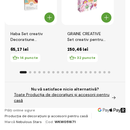
Haba Set creativ
GRAINE CREATIVE
Ha
Decoratiune
Set creativ pentru
De
brodata Inima, stea
realizarea capetelor
su
65
,17 lei
150
,46 lei
70
si brad
de cauciuc pentru
flo
creioane Unicorni
+ 14 puncte
+ 32 puncte
Nu vă satisface nicio alternativă?
Toate Producția de decorațiuni și accesorii pentru
casă
Plăți online sigure
Producția de decorațiuni și accesorii pentru casă
Marcă
Nebulous Stars
Cod:
WKW051671