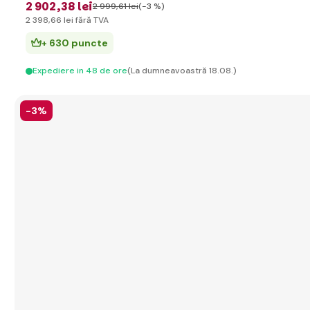
2 902
,38 lei
2 999
,61 lei
(-3 %)
2 398
,66 lei
fără TVA
+ 630 puncte
Expediere in 48 de ore
(La dumneavoastră 18.08.)
-3%