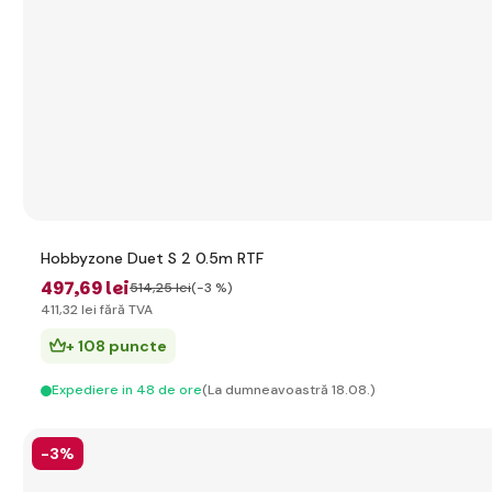
Hobbyzone Duet S 2 0.5m RTF
497
,69 lei
514
,25 lei
(-3 %)
411
,32 lei
fără TVA
+ 108 puncte
Expediere in 48 de ore
(La dumneavoastră 18.08.)
-3%