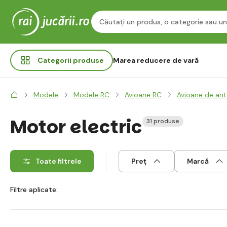
Categorii
produse
Marea reducere de vară
Modele
Modele RC
Avioane RC
Avioane de an
Motor electric
31 produse
Toate filtrele
Preț
Marcă
Filtre aplicate: