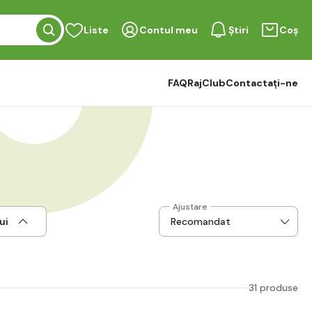
Liste
Contul meu
Știri
Coș
FAQ
RajClub
Contactați-ne
Ajustare
ui
31 produse