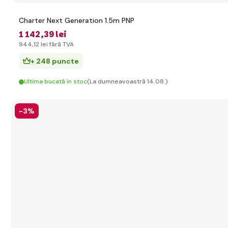
Charter Next Generation 1.5m PNP
1 142
,39 lei
944
,12 lei
fără TVA
+ 248 puncte
Ultima bucată în stoc
(La dumneavoastră 14.08.)
-3%