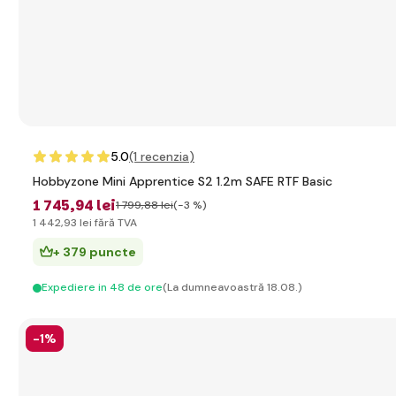
5.0
(1
recenzia
)
Hobbyzone Mini Apprentice S2 1.2m SAFE RTF Basic
1 745
,94 lei
1 799
,88 lei
(-3 %)
1 442
,93 lei
fără TVA
+ 379 puncte
Expediere in 48 de ore
(La dumneavoastră 18.08.)
-1%