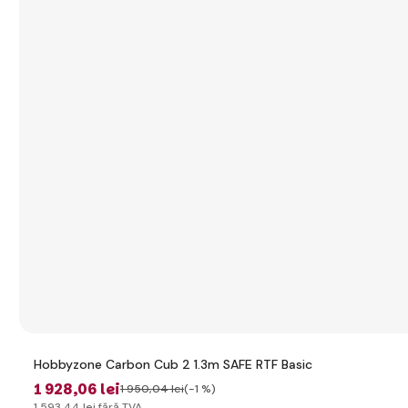
Hobbyzone Carbon Cub 2 1.3m SAFE RTF Basic
1 928
,06 lei
1 950
,04 lei
(-1 %)
1 593
,44 lei
fără TVA