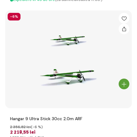
-6%
Hangar 9 Ultra Stick 30cc 2.0m ARF
2 356
,82 lei
(-6 %)
2 218
,55 lei