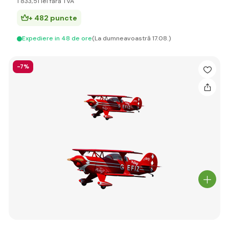
1 833
,51 lei
fără TVA
+ 482 puncte
Expediere in 48 de ore
(La dumneavoastră 17.08.)
-7%