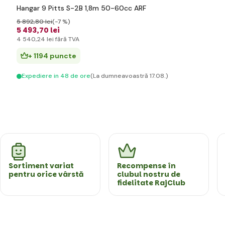
Hangar 9 Pitts S-2B 1,8m 50-60cc ARF
5 892
,80 lei
(-7 %)
5 493
,70 lei
4 540
,24 lei
fără TVA
+ 1194 puncte
Expediere in 48 de ore
(La dumneavoastră 17.08.)
Sortiment variat
Recompense în
pentru orice vârstă
clubul nostru de
fidelitate RajClub