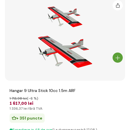
Hangar 9 Ultra Stick 10cc 1.5m ARF
1 713
,98 lei
(-6 %)
1 617
,00 lei
1 336
,37 lei
fără TVA
+ 351 puncte
Expediere in 48 de ore
(La dumneavoastră 17.08.)