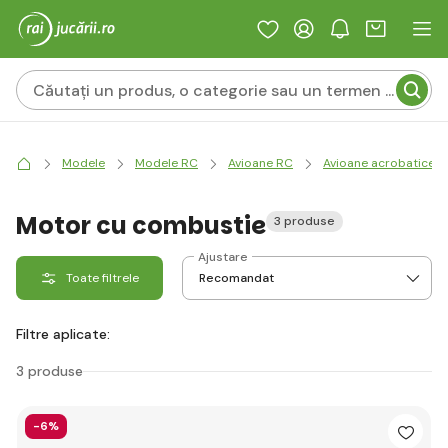
Modele
Modele RC
Avioane RC
Avioane acrobatice
Motor cu combustie
3 produse
Ajustare
Toate filtrele
Filtre aplicate:
3 produse
-6%