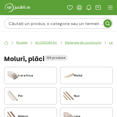
Modele
ACCESORII RC
Materiale de construcții
Lem
Moluri, plăci
128 produse
Ii era frica
Molid
Pin
Nuc
Mahon
Lipa