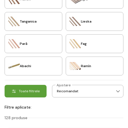
Tanganica
Lieska
Pară
Fag
Abachi
Ramín
Ajustare
Toate filtrele
Filtre aplicate:
128 produse