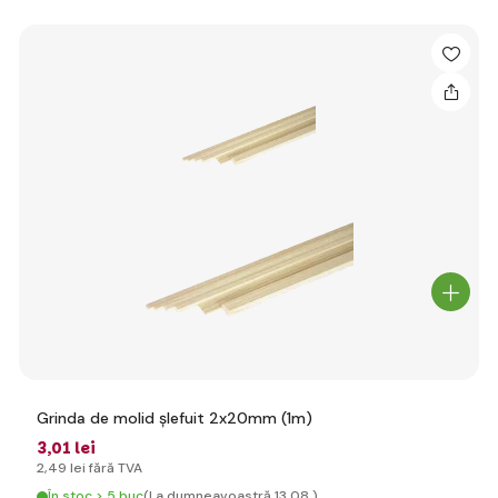
Grinda de molid șlefuit 2x20mm (1m)
3
,01 lei
2
,49 lei
fără TVA
În stoc > 5 buc
(La dumneavoastră 13.08.)