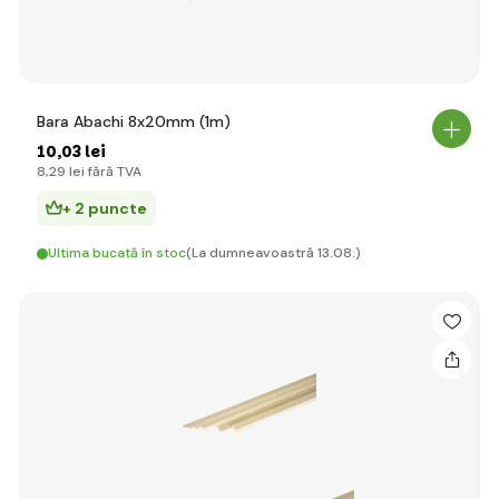
Bara Abachi 8x20mm (1m)
10
,03 lei
8
,29 lei
fără TVA
+ 2 puncte
Ultima bucată în stoc
(La dumneavoastră 13.08.)