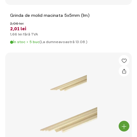
Grinda de molid macinata 5x5mm (1m)
2
,06 lei
2
,01 lei
1
,66 lei
fără TVA
În stoc > 5 buc
(La dumneavoastră 13.08.)