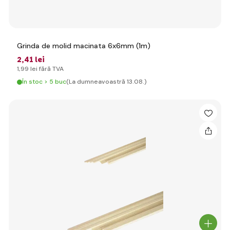
Grinda de molid macinata 6x6mm (1m)
2
,41 lei
1
,99 lei
fără TVA
În stoc > 5 buc
(La dumneavoastră 13.08.)