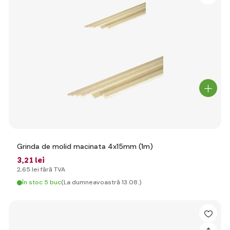
Grinda de molid macinata 4x15mm (1m)
3
,21 lei
2
,65 lei
fără TVA
În stoc 5 buc
(La dumneavoastră 13.08.)