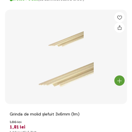
Grinda de molid șlefuit 3x6mm (1m)
1
,86 lei
1
,81 lei