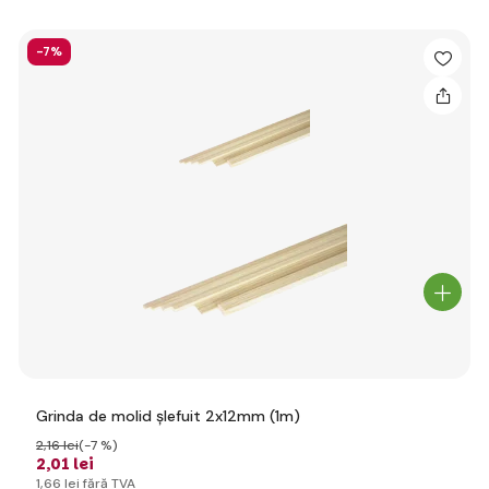
-7%
Grinda de molid șlefuit 2x12mm (1m)
2
,16 lei
(-7 %)
2
,01 lei
1
,66 lei
fără TVA