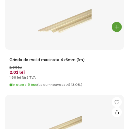
Grinda de molid macinata 4x6mm (1m)
2
,06 lei
2
,01 lei
1
,66 lei
fără TVA
În stoc > 5 buc
(La dumneavoastră 13.08.)