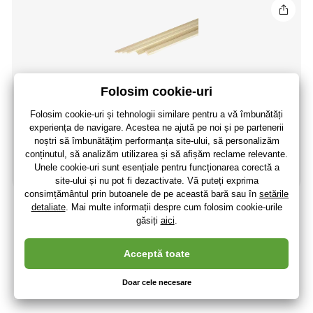
Grinda de molid macinata 5x6mm (1m)
2
,16 lei
(-7 %)
2
,01 lei
1
,66 lei
fără TVA
În stoc > 5 buc
(La dumneavoastră 13.08.)