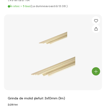
1
,49 lei
fără TVA
În stoc > 5 buc
(La dumneavoastră 13.08.)
Grinda de molid șlefuit 3x10mm (1m)
2
,26 lei