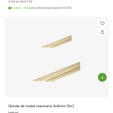
3
,48 lei
fără TVA
În stoc > 5 buc
(La dumneavoastră 13.08.)
Grinda de molid macinata 3x4mm (1m)
1
,66 lei