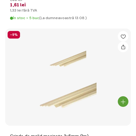
1
,61 lei
1
,33 lei
fără TVA
În stoc > 5 buc
(La dumneavoastră 13.08.)
-9%