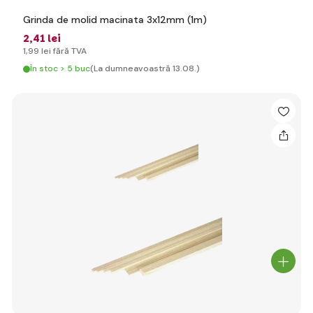
Grinda de molid macinata 3x12mm (1m)
2
,41 lei
1
,99 lei
fără TVA
În stoc > 5 buc
(La dumneavoastră 13.08.)