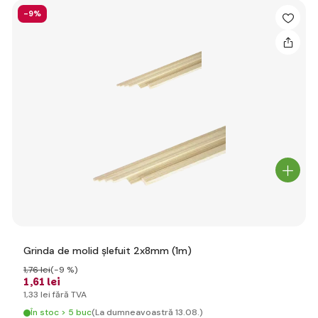
-9%
Grinda de molid șlefuit 2x8mm (1m)
1
,76 lei
(-9 %)
1
,61 lei
1
,33 lei
fără TVA
În stoc > 5 buc
(La dumneavoastră 13.08.)