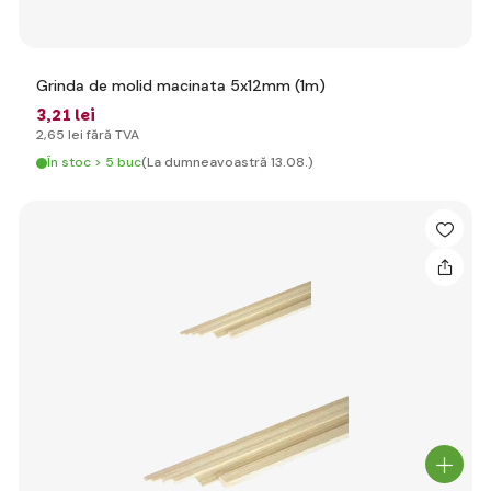
Grinda de molid macinata 5x12mm (1m)
3
,21 lei
2
,65 lei
fără TVA
În stoc > 5 buc
(La dumneavoastră 13.08.)