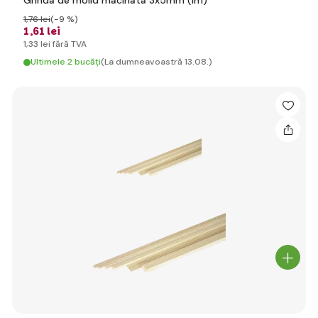
Grinda de molid macinata 3x5mm (1m)
1
,76 lei
(-9 %)
1
,61 lei
1
,33 lei
fără TVA
Ultimele 2 bucăți
(La dumneavoastră 13.08.)