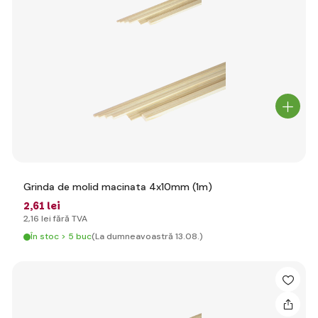
Grinda de molid macinata 4x10mm (1m)
2
,61 lei
2
,16 lei
fără TVA
În stoc > 5 buc
(La dumneavoastră 13.08.)