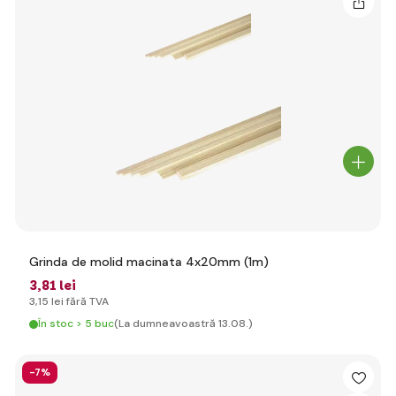
Grinda de molid macinata 4x20mm (1m)
3
,81 lei
3
,15 lei
fără TVA
În stoc > 5 buc
(La dumneavoastră 13.08.)
-7%