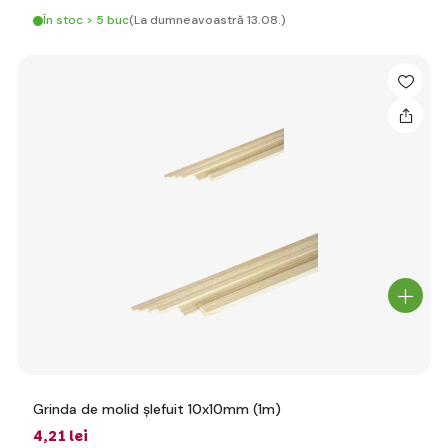
În stoc > 5 buc
(La dumneavoastră 13.08.)
Grinda de molid șlefuit 10x10mm (1m)
4
,21 lei