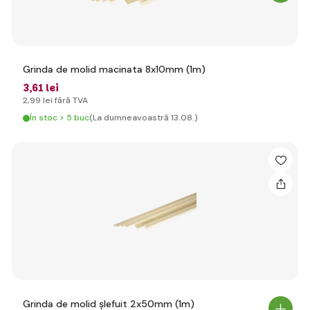
Grinda de molid macinata 8x10mm (1m)
3
,61 lei
2
,99 lei
fără TVA
În stoc > 5 buc
(La dumneavoastră 13.08.)
Grinda de molid șlefuit 2x50mm (1m)