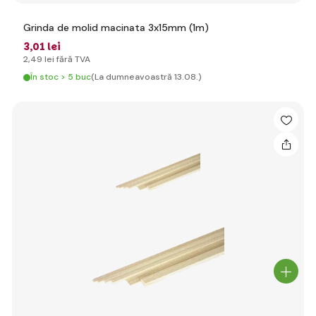
Grinda de molid macinata 3x15mm (1m)
3
,01 lei
2
,49 lei
fără TVA
În stoc > 5 buc
(La dumneavoastră 13.08.)