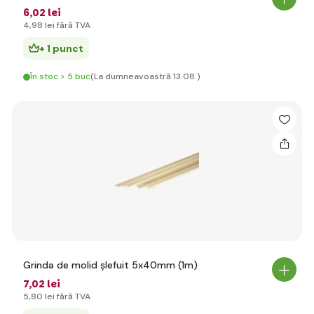
6
,02 lei
4
,98 lei
fără TVA
+ 1 punct
În stoc > 5 buc
(La dumneavoastră 13.08.)
Grinda de molid șlefuit 5x40mm (1m)
7
,02 lei
5
,80 lei
fără TVA