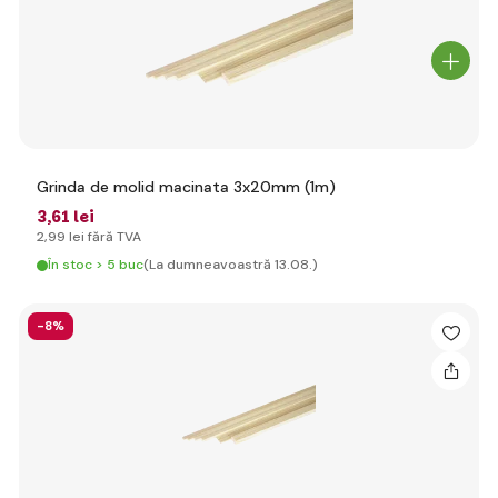
Grinda de molid macinata 3x20mm (1m)
3
,61 lei
2
,99 lei
fără TVA
În stoc > 5 buc
(La dumneavoastră 13.08.)
-8%