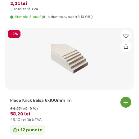
2
,21 lei
1
,82 lei
fără TVA
Ultimele 3 bucăți
(La dumneavoastră 13.08.)
-9%
Placa Krick Balsa 8x100mm 1m
64
,27 lei
(-9 %)
58
,20 lei
48
,10 lei
fără TVA
+ 12 puncte