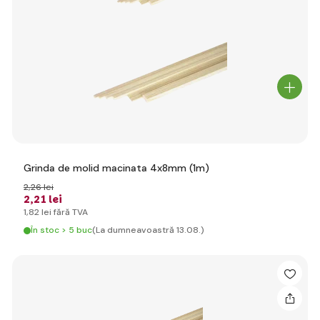
Grinda de molid macinata 4x8mm (1m)
2
,26 lei
2
,21 lei
1
,82 lei
fără TVA
În stoc > 5 buc
(La dumneavoastră 13.08.)