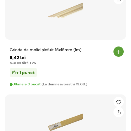
Grinda de molid șlefuit 15x15mm (1m)
6
,42 lei
5
,31 lei
fără TVA
+ 1 punct
Ultimele 3 bucăți
(La dumneavoastră 13.08.)