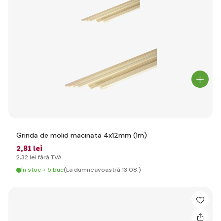
Grinda de molid macinata 4x12mm (1m)
2
,81 lei
2
,32 lei
fără TVA
În stoc > 5 buc
(La dumneavoastră 13.08.)