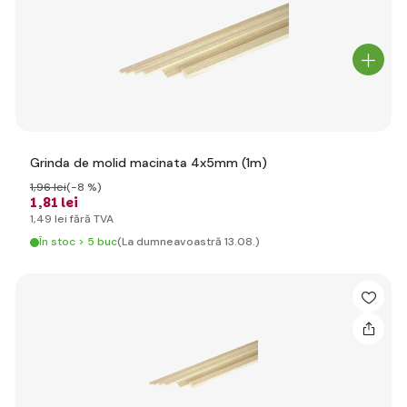
Grinda de molid macinata 4x5mm (1m)
1
,96 lei
(-8 %)
1
,81 lei
1
,49 lei
fără TVA
În stoc > 5 buc
(La dumneavoastră 13.08.)