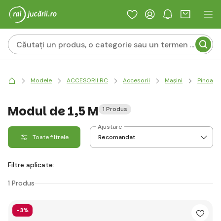
Modele
ACCESORII RC
Accesorii
Mașini
Pinoane
Modul de 1,5 M
1 Produs
Ajustare
Toate filtrele
Filtre aplicate:
1 Produs
-3%