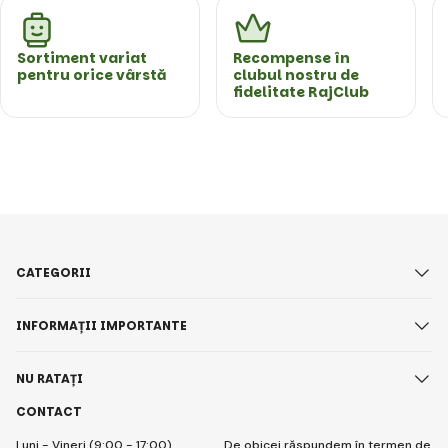
Sortiment variat
Recompense în
pentru orice vârstă
clubul nostru de
fidelitate RajClub
CATEGORII
INFORMAȚII IMPORTANTE
NU RATAȚI
CONTACT
Luni - Vineri (9:00 - 17:00)
De obicei răspundem în termen de