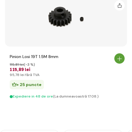
Pinion Losi 19T 1.5M 8mm
119
,81 lei
(-3 %)
115
,89 lei
95
,78 lei
fără TVA
+ 25 puncte
Expediere in 48 de ore
(La dumneavoastră 17.08.)