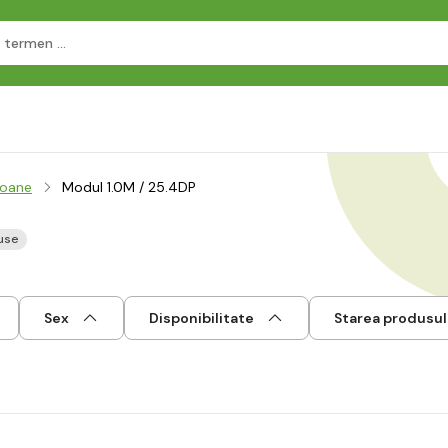
noane
Modul 1.0M / 25.4DP
use
Sex
Disponibilitate
Starea produsul