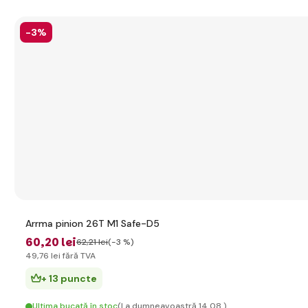
-3%
Arrma pinion 26T M1 Safe-D5
60
,20 lei
62
,21 lei
(-3 %)
49
,76 lei
fără TVA
+ 13 puncte
Ultima bucată în stoc
(La dumneavoastră 14.08.)