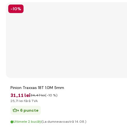
-10%
Pinion Traxxas 18T 1.0M 5mm
31
,11 lei
34
,47 lei
(-10 %)
25
,71 lei
fără TVA
+ 6 puncte
Ultimele 2 bucăți
(La dumneavoastră 14.08.)