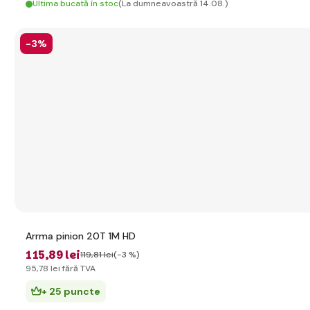
Ultima bucată în stoc
(La dumneavoastră 14.08.)
-3%
Arrma pinion 20T 1M HD
115
,89 lei
119
,81 lei
(-3 %)
95
,78 lei
fără TVA
+ 25 puncte