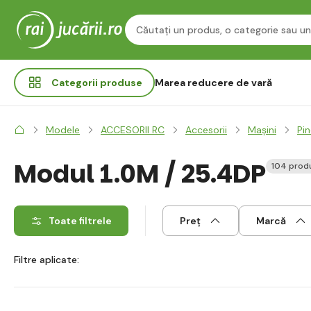
Categorii
produse
Marea reducere de vară
Modele
ACCESORII RC
Accesorii
Mașini
Pi
Modul 1.0M / 25.4DP
104 prod
Toate filtrele
Preț
Marcă
Filtre aplicate: