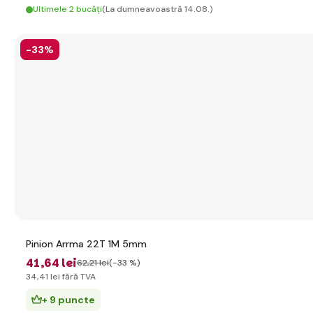
Ultimele 2 bucăți
(La dumneavoastră 14.08.)
-33%
Pinion Arrma 22T 1M 5mm
41
,64 lei
62
,21 lei
(-33 %)
34
,41 lei
fără TVA
+ 9 puncte