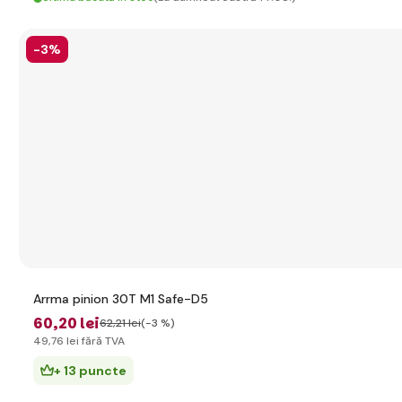
-3%
Arrma pinion 30T M1 Safe-D5
60
,20 lei
62
,21 lei
(-3 %)
49
,76 lei
fără TVA
+ 13 puncte