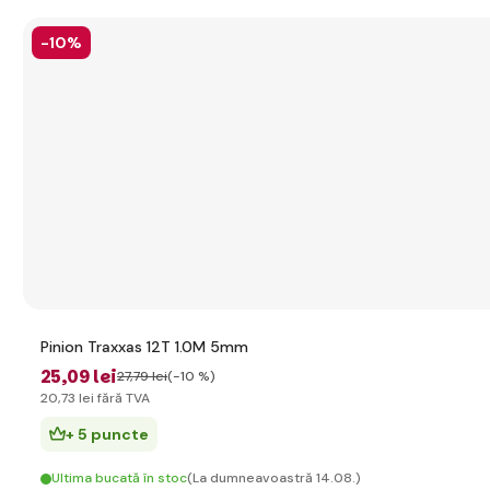
-10%
Pinion Traxxas 12T 1.0M 5mm
25
,09 lei
27
,79 lei
(-10 %)
20
,73 lei
fără TVA
+ 5 puncte
Ultima bucată în stoc
(La dumneavoastră 14.08.)