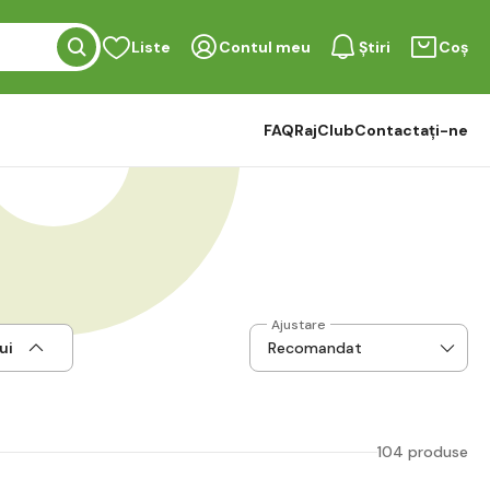
Liste
Contul meu
Știri
Coș
FAQ
RajClub
Contactați-ne
Ajustare
ui
104 produse