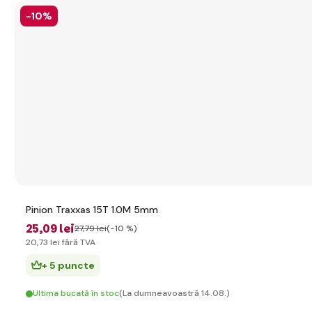
-10%
Pinion Traxxas 15T 1.0M 5mm
25
,09 lei
27
,79 lei
(-10 %)
20
,73 lei
fără TVA
+ 5 puncte
Ultima bucată în stoc
(La dumneavoastră 14.08.)