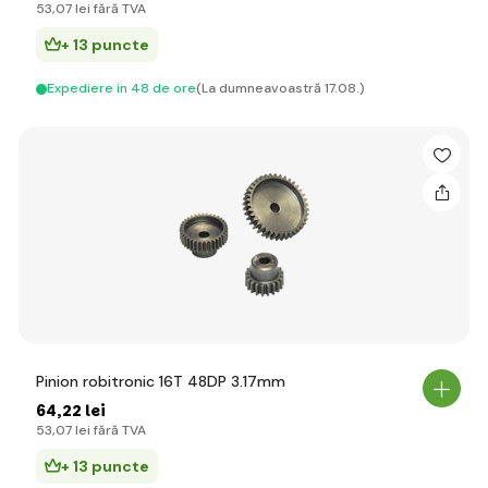
53
,07 lei
fără TVA
+ 13 puncte
Expediere in 48 de ore
(La dumneavoastră 17.08.)
Pinion robitronic 16T 48DP 3.17mm
64
,22 lei
53
,07 lei
fără TVA
+ 13 puncte