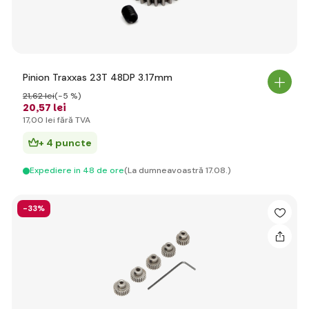
Pinion Traxxas 23T 48DP 3.17mm
21
,62 lei
(-5 %)
20
,57 lei
17
,00 lei
fără TVA
+ 4 puncte
Expediere in 48 de ore
(La dumneavoastră 17.08.)
-33%