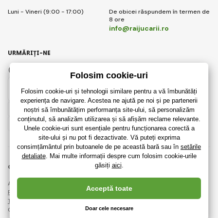
Luni - Vineri (9:00 - 17:00)
De obicei răspundem în termen de
8 ore
info@raijucarii.ro
URMĂRIȚI-NE
Facebook
Instagram
Romanian
© 2018 - 2026 RaiJucării.ro, Toate drepturile rezervate
Această pagină este protejată prin reCAPTCHA și se aplică
Regulile de protecție a datelor personale
companiile Google și ale lor
Termeni și condiții
.
Crearea de magazine online eficiente de la
RIESENIA