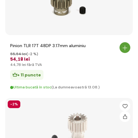
Pinion TLR 17T 48DP 3.17mm aluminiu
55
,54 lei
(-2 %)
54
,18 lei
44
,78 lei
fără TVA
+ 11 puncte
Ultima bucată în stoc
(La dumneavoastră 13.08.)
-2%