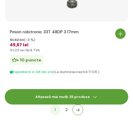
Pinion robitronic 33T 48DP 3.17mm
51
,42 lei
(-3 %)
49
,67 lei
41
,05 lei
fără TVA
+ 10 puncte
Expediere in 48 de ore
(La dumneavoastră 17.08.)
Afișează mai mulți 25 produse
1
2