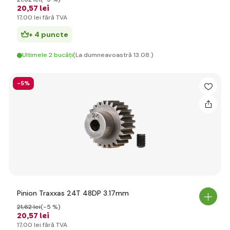
20
,57 lei
17
,00 lei
fără TVA
+ 4 puncte
Ultimele 2 bucăți
(La dumneavoastră 13.08.)
-5%
Pinion Traxxas 24T 48DP 3.17mm
21
,62 lei
(-5 %)
20
,57 lei
17
,00 lei
fără TVA