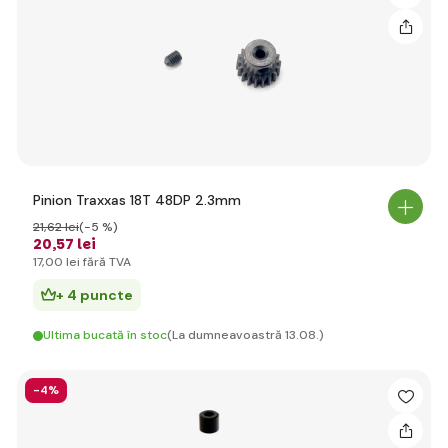
Pinion Traxxas 18T 48DP 2.3mm
21
,62 lei
(-5 %)
20
,57 lei
17
,00 lei
fără TVA
+ 4 puncte
Ultima bucată în stoc
(La dumneavoastră 13.08.)
-4%