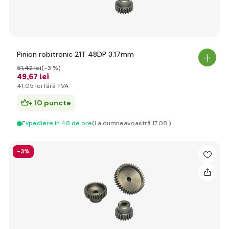
Pinion robitronic 21T 48DP 3.17mm
51
,42 lei
(-3 %)
49
,67 lei
41
,05 lei
fără TVA
+ 10 puncte
Expediere in 48 de ore
(La dumneavoastră 17.08.)
-3%