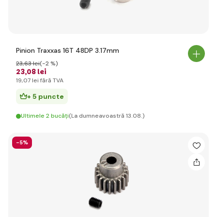
Pinion Traxxas 16T 48DP 3.17mm
23
,63 lei
(-2 %)
23
,08 lei
19
,07 lei
fără TVA
+ 5 puncte
Ultimele 2 bucăți
(La dumneavoastră 13.08.)
-5%