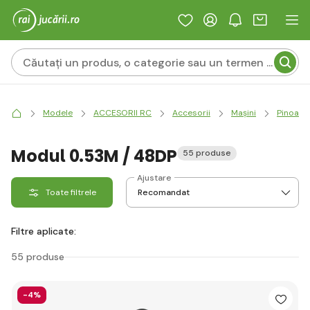
Modele
ACCESORII RC
Accesorii
Mașini
Pinoane
Modul 0.53M / 48DP
55 produse
Ajustare
Toate filtrele
Filtre aplicate:
55 produse
-4%