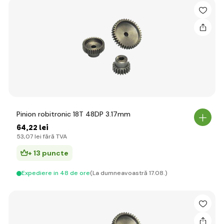
Pinion robitronic 18T 48DP 3.17mm
64
,22 lei
53
,07 lei
fără TVA
+ 13 puncte
Expediere in 48 de ore
(La dumneavoastră 17.08.)