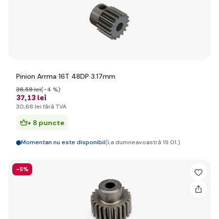
Pinion Arrma 16T 48DP 3.17mm
38
,58 lei
(-4 %)
37
,13 lei
30
,68 lei
fără TVA
+ 8 puncte
Momentan nu este disponibil
(La dumneavoastră 19.01.)
-5%