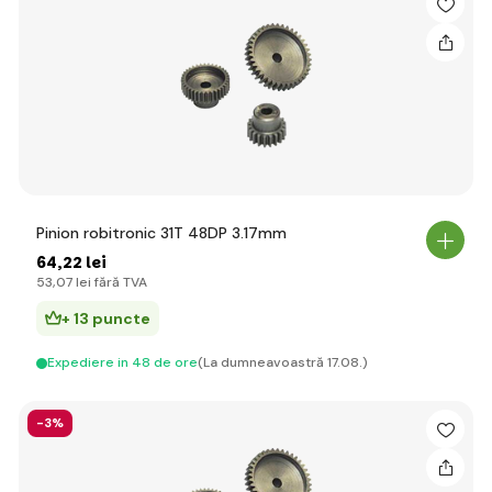
Pinion robitronic 31T 48DP 3.17mm
64
,22 lei
53
,07 lei
fără TVA
+ 13 puncte
Expediere in 48 de ore
(La dumneavoastră 17.08.)
-3%