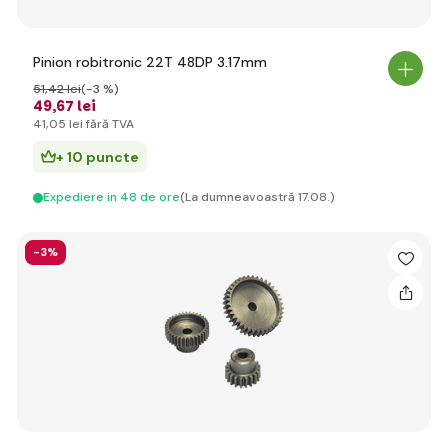
Pinion robitronic 22T 48DP 3.17mm
51
,42 lei
(-3 %)
49
,67 lei
41
,05 lei
fără TVA
+ 10 puncte
Expediere in 48 de ore
(La dumneavoastră 17.08.)
-3%