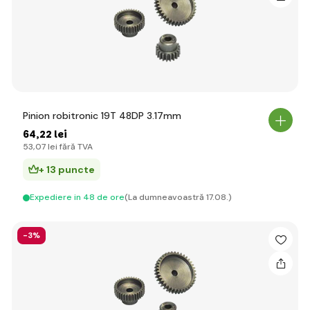
Pinion robitronic 19T 48DP 3.17mm
64
,22 lei
53
,07 lei
fără TVA
+ 13 puncte
Expediere in 48 de ore
(La dumneavoastră 17.08.)
-3%