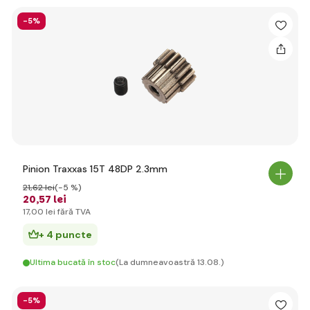
-5%
Pinion Traxxas 15T 48DP 2.3mm
21
,62 lei
(-5 %)
20
,57 lei
17
,00 lei
fără TVA
+ 4 puncte
Ultima bucată în stoc
(La dumneavoastră 13.08.)
-5%