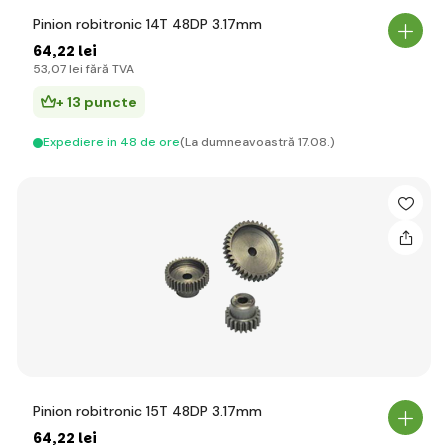
Pinion robitronic 14T 48DP 3.17mm
64
,22 lei
53
,07 lei
fără TVA
+ 13 puncte
Expediere in 48 de ore
(La dumneavoastră 17.08.)
Pinion robitronic 15T 48DP 3.17mm
64
,22 lei