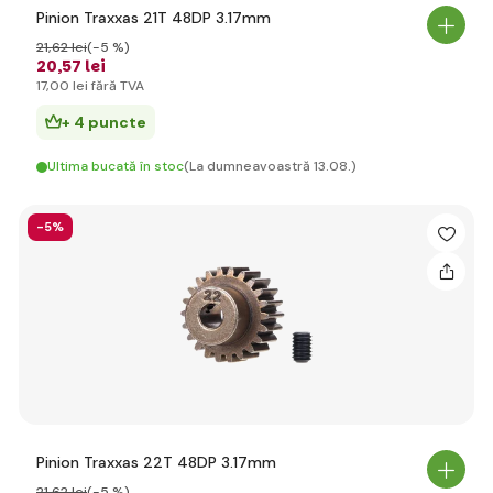
Pinion Traxxas 21T 48DP 3.17mm
21
,62 lei
(-5 %)
20
,57 lei
17
,00 lei
fără TVA
+ 4 puncte
Ultima bucată în stoc
(La dumneavoastră 13.08.)
-5%
Pinion Traxxas 22T 48DP 3.17mm
21
,62 lei
(-5 %)