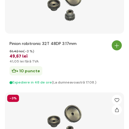
Pinion robitronic 32T 48DP 3.17mm
51
,42 lei
(-3 %)
49
,67 lei
41
,05 lei
fără TVA
+ 10 puncte
Expediere in 48 de ore
(La dumneavoastră 17.08.)
-3%