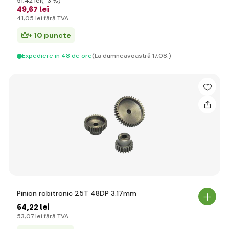
51
,42 lei
(-3 %)
49
,67 lei
41
,05 lei
fără TVA
+ 10 puncte
Expediere in 48 de ore
(La dumneavoastră 17.08.)
Pinion robitronic 25T 48DP 3.17mm
64
,22 lei
53
,07 lei
fără TVA