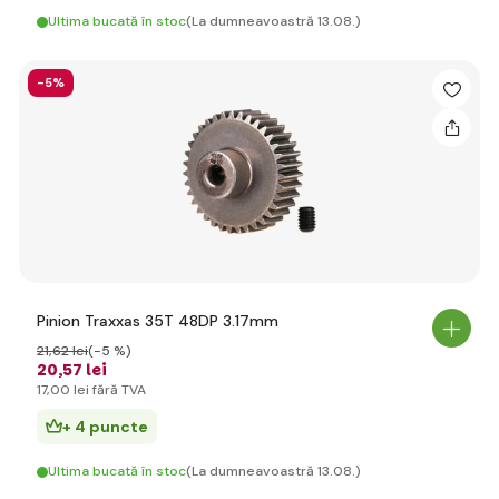
Ultima bucată în stoc
(La dumneavoastră 13.08.)
-5%
Pinion Traxxas 35T 48DP 3.17mm
21
,62 lei
(-5 %)
20
,57 lei
17
,00 lei
fără TVA
+ 4 puncte
Ultima bucată în stoc
(La dumneavoastră 13.08.)