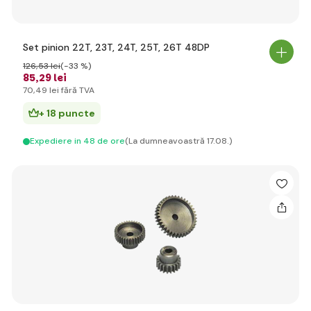
Set pinion 22T, 23T, 24T, 25T, 26T 48DP
126
,53 lei
(-33 %)
85
,29 lei
70
,49 lei
fără TVA
+ 18 puncte
Expediere in 48 de ore
(La dumneavoastră 17.08.)