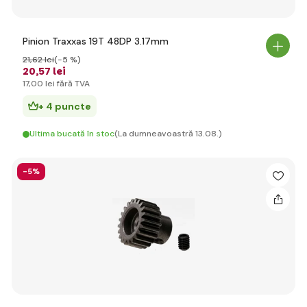
Pinion Traxxas 19T 48DP 3.17mm
21
,62 lei
(-5 %)
20
,57 lei
17
,00 lei
fără TVA
+ 4 puncte
Ultima bucată în stoc
(La dumneavoastră 13.08.)
-5%