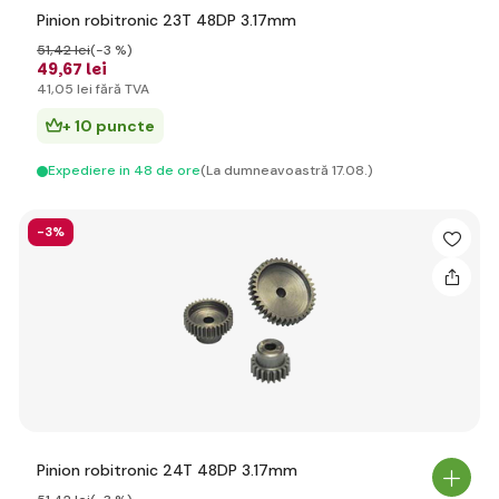
Pinion robitronic 23T 48DP 3.17mm
51
,42 lei
(-3 %)
49
,67 lei
41
,05 lei
fără TVA
+ 10 puncte
Expediere in 48 de ore
(La dumneavoastră 17.08.)
-3%
Pinion robitronic 24T 48DP 3.17mm