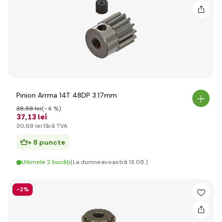
Pinion Arrma 14T 48DP 3.17mm
38
,58 lei
(-4 %)
37
,13 lei
30
,68 lei
fără TVA
+ 8 puncte
Ultimele 2 bucăți
(La dumneavoastră 13.08.)
-2%