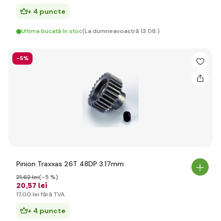
+ 4 puncte
Ultima bucată în stoc
(La dumneavoastră 13.08.)
-5%
Pinion Traxxas 26T 48DP 3.17mm
21
,62 lei
(-5 %)
20
,57 lei
17
,00 lei
fără TVA
+ 4 puncte