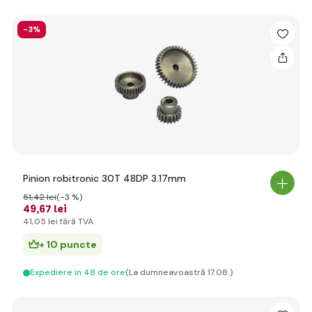
-3%
Pinion robitronic 30T 48DP 3.17mm
51
,42 lei
(-3 %)
49
,67 lei
41
,05 lei
fără TVA
+ 10 puncte
Expediere in 48 de ore
(La dumneavoastră 17.08.)