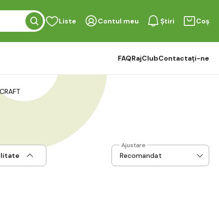
Liste
Contul meu
Știri
Coș
FAQ
RajClub
Contactați-ne
CRAFT
Ajustare
litate