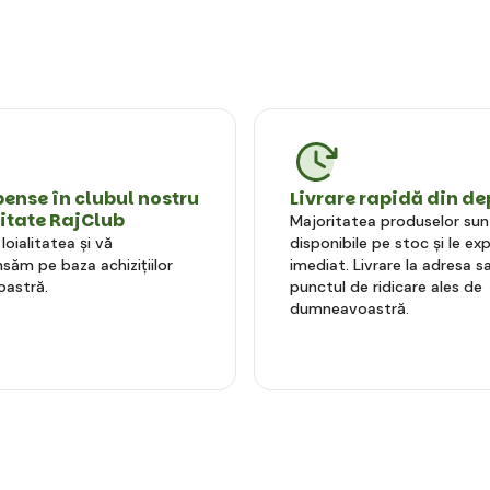
nse în clubul nostru
Livrare rapidă din de
litate RajClub
Majoritatea produselor sun
oialitatea și vă
disponibile pe stoc și le e
ăm pe baza achizițiilor
imediat. Livrare la adresa sa
astră.
punctul de ridicare ales de
dumneavoastră.