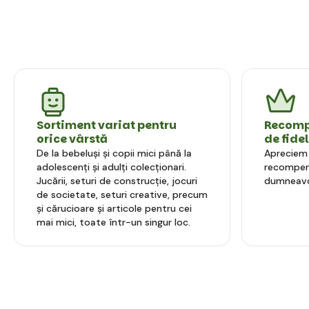
Sortiment variat pentru
Recompe
orice vârstă
de fide
De la bebeluși și copii mici până la
Apreciem l
adolescenți și adulți colecționari.
recompens
Jucării, seturi de construcție, jocuri
dumneavo
de societate, seturi creative, precum
și cărucioare și articole pentru cei
mai mici, toate într-un singur loc.