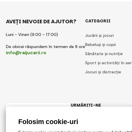
AVEȚI NEVOIE DE AJUTOR?
CATEGORII
Luni - Vineri (9:00 - 17:00)
Jucării și jocuri
Bebeluși și copii
De obicei răspundem în termen de 8 ore
info@raijucarii.ro
Sănătate și nutriție
Sport și activități în aer
Jocuri și distracție
URMĂRIȚI-NE
Romanian
Facebook
Instagram