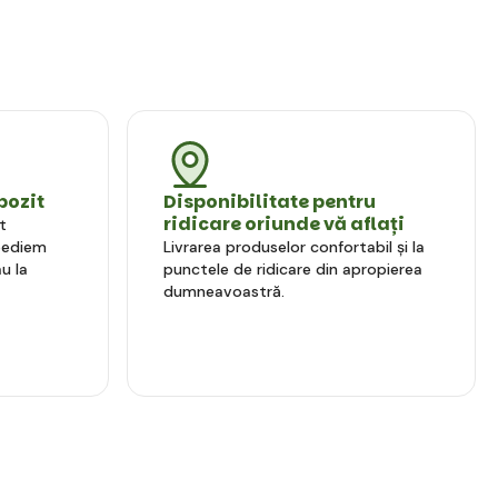
pozit
Disponibilitate pentru
ridicare oriunde vă aflați
t
xpediem
Livrarea produselor confortabil și la
u la
punctele de ridicare din apropierea
dumneavoastră.