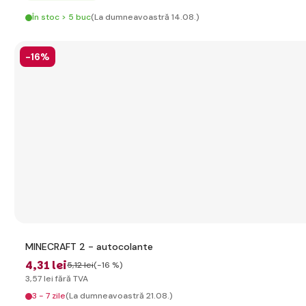
În stoc > 5 buc
(La dumneavoastră 14.08.)
-16%
MINECRAFT 2 - autocolante
4
,31 lei
5
,12 lei
(-16 %)
3
,57 lei
fără TVA
3 - 7 zile
(La dumneavoastră 21.08.)