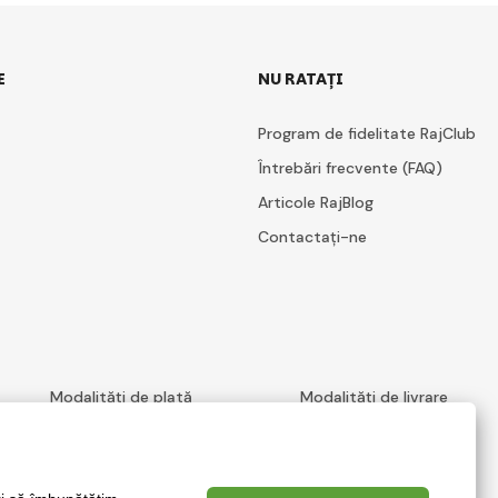
E
NU RATAȚI
Program de fidelitate RajClub
Întrebări frecvente (FAQ)
Articole RajBlog
Contactați-ne
Modalități de plată
Modalități de livrare