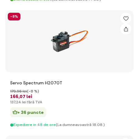
-8%
Servo Spectrum H2070T
179
,96 lei
(-8 %)
166
,07 lei
137
,24 lei
fără TVA
+ 36 puncte
Expediere in 48 de ore
(La dumneavoastră 18.08.)