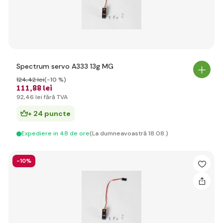
Spectrum servo A333 13g MG
124
,42 lei
(-10 %)
111
,88 lei
92
,46 lei
fără TVA
+ 24 puncte
Expediere in 48 de ore
(La dumneavoastră 18.08.)
-10%