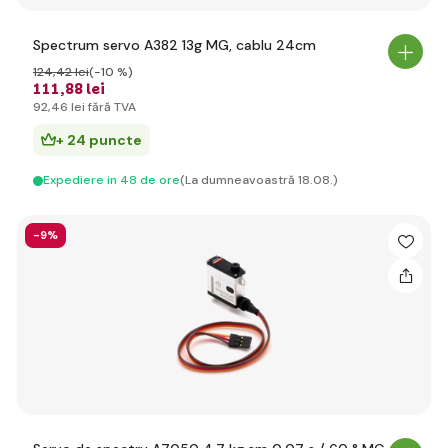
Spectrum servo A382 13g MG, cablu 24cm
124
,42 lei
(-10 %)
111
,88 lei
92
,46 lei
fără TVA
+ 24 puncte
Expediere in 48 de ore
(La dumneavoastră 18.08.)
-9%