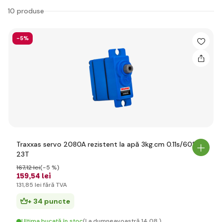
10 produse
-5%
Traxxas servo 2080A rezistent la apă 3kg.cm 0.11s/60°
23T
167
,12 lei
(-5 %)
159
,54 lei
131
,85 lei
fără TVA
+ 34 puncte
Ultima bucată în stoc
(La dumneavoastră 14.08.)