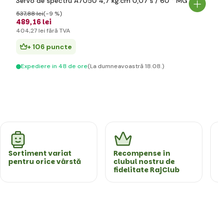
Servo de spectru A7050 4,7 kg.cm 0,07 s / 60 ° MG
537
,88 lei
(-9 %)
489
,16 lei
404
,27 lei
fără TVA
+ 106 puncte
Expediere in 48 de ore
(La dumneavoastră 18.08.)
Sortiment variat
Recompense în
pentru orice vârstă
clubul nostru de
fidelitate RajClub