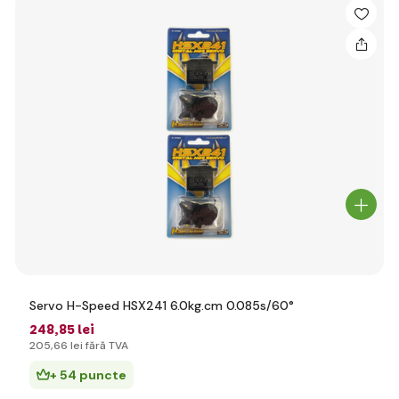
Servo H-Speed HSX241 6.0kg.cm 0.085s/60°
248
,85 lei
205
,66 lei
fără TVA
+ 54 puncte