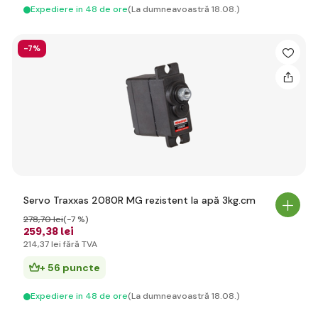
Expediere in 48 de ore
(La dumneavoastră 18.08.)
-7%
Servo Traxxas 2080R MG rezistent la apă 3kg.cm
278
,70 lei
(-7 %)
259
,38 lei
214
,37 lei
fără TVA
+ 56 puncte
Expediere in 48 de ore
(La dumneavoastră 18.08.)