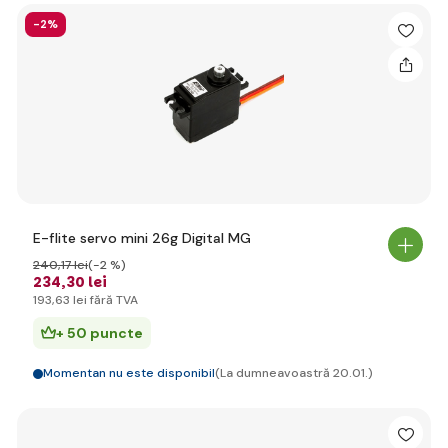
-2%
E-flite servo mini 26g Digital MG
240
,17 lei
(-2 %)
234
,30 lei
193
,63 lei
fără TVA
+ 50 puncte
Momentan nu este disponibil
(La dumneavoastră 20.01.)