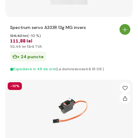
Spectrum servo A333R 13g MG invers
124
,42 lei
(-10 %)
111
,88 lei
92
,46 lei
fără TVA
+ 24 puncte
Expediere in 48 de ore
(La dumneavoastră 18.08.)
-10%