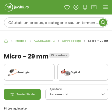
Modele
ACCESORII RC
Servodirecții
Micro ~ 29 mm
Micro ~ 29 mm
10 produse
Analogic
Digital
Ajustare
Toate filtrele
Filtre aplicate: