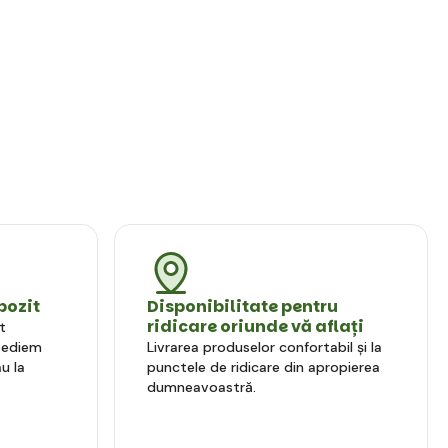
pozit
Disponibilitate pentru
ridicare oriunde vă aflați
t
xpediem
Livrarea produselor confortabil și la
u la
punctele de ridicare din apropierea
dumneavoastră.