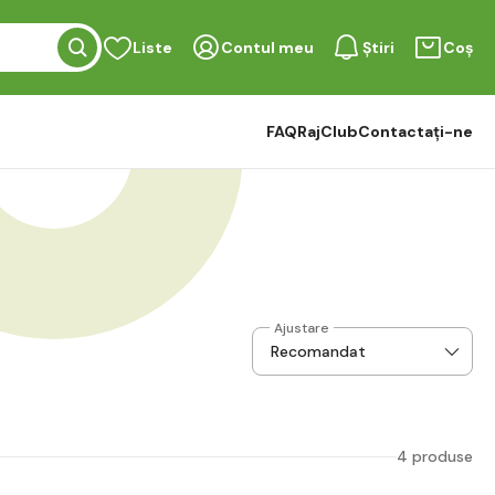
Liste
Contul meu
Știri
Coș
FAQ
RajClub
Contactați-ne
Ajustare
4 produse