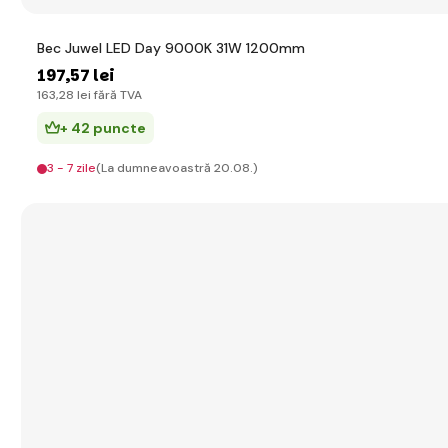
Bec Juwel LED Day 9000K 31W 1200mm
197
,57 lei
163
,28 lei
fără TVA
+ 42 puncte
3 - 7 zile
(La dumneavoastră 20.08.)