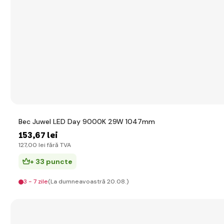
Bec Juwel LED Day 9000K 29W 1047mm
153
,67 lei
127
,00 lei
fără TVA
+ 33 puncte
3 - 7 zile
(La dumneavoastră 20.08.)