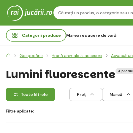
Categorii
produse
Marea reducere de vară
Gospodărie
Hrană animale și accesorii
Acvacultur
Lumini fluorescente
4 produ
Toate filtrele
Preț
Marcă
Filtre aplicate: