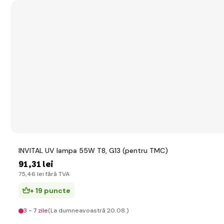
INVITAL UV lampa 55W T8, G13 (pentru TMC)
91
,31 lei
75
,46 lei
fără TVA
+ 19 puncte
3 - 7 zile
(La dumneavoastră 20.08.)