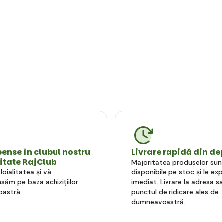
nse în clubul nostru
Livrare rapidă din de
litate RajClub
Majoritatea produselor sun
oialitatea și vă
disponibile pe stoc și le e
ăm pe baza achizițiilor
imediat. Livrare la adresa sa
astră.
punctul de ridicare ales de
dumneavoastră.