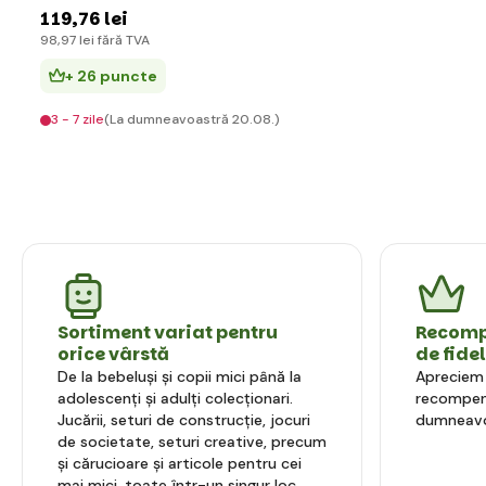
119
,76 lei
98
,97 lei
fără TVA
+ 26 puncte
3 - 7 zile
(La dumneavoastră 20.08.)
Sortiment variat pentru
Recompe
orice vârstă
de fide
De la bebeluși și copii mici până la
Apreciem l
adolescenți și adulți colecționari.
recompens
Jucării, seturi de construcție, jocuri
dumneavo
de societate, seturi creative, precum
și cărucioare și articole pentru cei
mai mici, toate într-un singur loc.