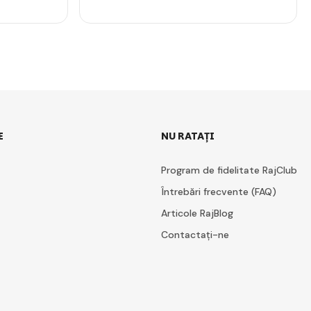
E
NU RATAȚI
Program de fidelitate RajClub
Întrebări frecvente (FAQ)
Articole RajBlog
Contactați-ne